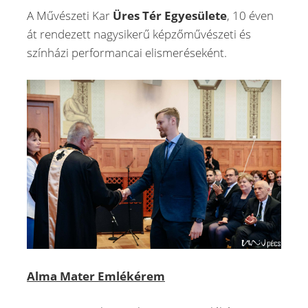
A Művészeti Kar
Üres Tér Egyesülete
, 10 éven
át rendezett nagysikerű képzőművészeti és
színházi performancai elismeréseként.
Alma Mater Emlékérem