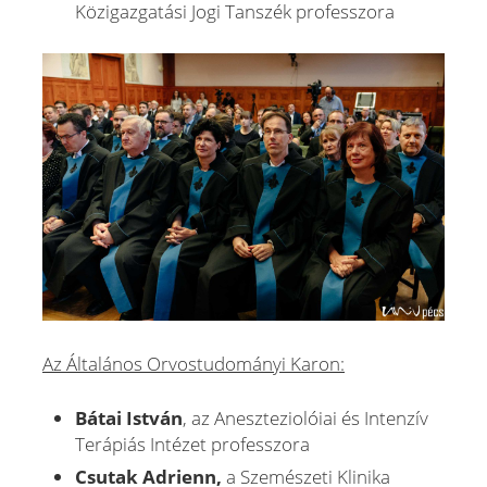
Közigazgatási Jogi Tanszék professzora
Az Általános Orvostudományi Karon:
Bátai István
, az Aneszteziolóiai és Intenzív
Terápiás Intézet professzora
Csutak Adrienn,
a Szemészeti Klinika