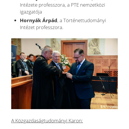
Intézete professzora, a PTE nemzetközi
igazgatója
Hornyák Árpád
, a Történettudományi
Intézet professzora.
A Közgazdaságtudományi Karon: