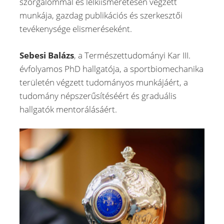
szorgalommal és lelkiismeretesen végzett
munkája, gazdag publikációs és szerkesztői
tevékenysége elismeréseként.
Sebesi Balázs
, a Természettudományi Kar III.
évfolyamos PhD hallgatója, a sportbiomechanika
területén végzett tudományos munkájáért, a
tudomány népszerűsítéséért és graduális
hallgatók mentorálásáért.