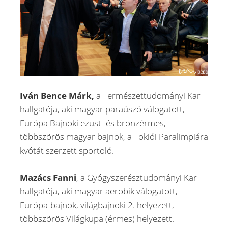
Iván Bence Márk,
a Természettudományi Kar
hallgatója, aki magyar paraúszó válogatott,
Európa Bajnoki ezüst- és bronzérmes,
többszörös magyar bajnok, a Tokiói Paralimpiára
kvótát szerzett sportoló.
Mazács Fanni
,
a Gyógyszerésztudományi Kar
hallgatója, aki magyar aerobik válogatott,
Európa-bajnok, világbajnoki 2. helyezett,
többszörös Világkupa (érmes) helyezett.