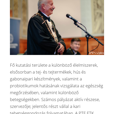
Fő kutatási területe a különböző élelmiszerek,
elsősorban a tej- és tejtermékek, hús és
gabonaipari készítmények, valamint a
probiotikumok hatásának vizsgálata az egészség
megőrzésében, valamint különböző
betegségekben. Számos pályázat aktív részese,
szervezője; jelentős részt vállal a kari
tehetséggondozás folyamatában. A PTE ETK