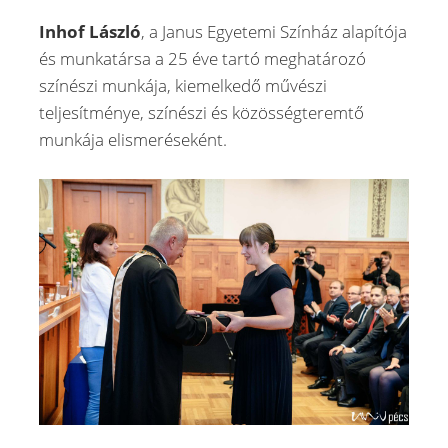
Inhof László
, a Janus Egyetemi Színház alapítója
és munkatársa a 25 éve tartó meghatározó
színészi munkája, kiemelkedő művészi
teljesítménye, színészi és közösségteremtő
munkája elismeréseként.