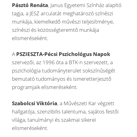
Pásztó Renáta
, Janus Egyetemi Színház alapító
tagja, a JESZ arculatát meghatározó színészi
munkája, kiemelkedő művészi teljesítménye,
színészi és közösségteremtő munkája
elismeréseként.
A
PSZIESZTA-Pécsi Pszichológus Napok
szervezői, az 1996 óta a BTK-n szervezett, a
pszichológia tudományterület sokszínűségét
bemutató tudományos és ismeretterjesztő
programjaik elismeréseként.
Szabolcsi Viktória
, a Művészeti Kar végzett
hallgatója, szenzibilis talentuma, sajátos festői
világa, tanulmányi és szakmai sikerei
elismeréseként.