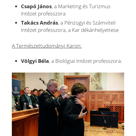
Csapó János
, a Marketing és Turizmus
Intézet professzora
Takács András
, a Pénzügyi és Számviteli
Intézet professzora, a Kar dékánhelyettese
A Természettudományi Karon:
Völgyi Béla
, a Biológiai Intézet professzora.