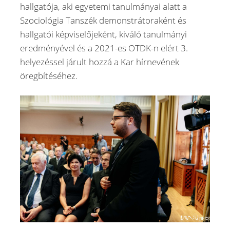
hallgatója, aki egyetemi tanulmányai alatt a
Szociológia Tanszék demonstrátoraként és
hallgatói képviselőjeként, kiváló tanulmányi
eredményével és a 2021-es OTDK-n elért 3.
helyezéssel járult hozzá a Kar hírnevének
öregbítéséhez.