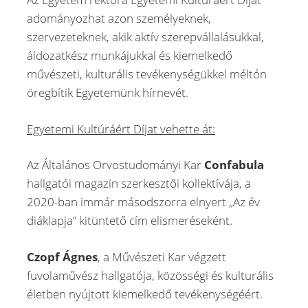
adományozhat azon személyeknek,
szervezeteknek, akik aktív szerepvállalásukkal,
áldozatkész munkájukkal és kiemelkedő
művészeti, kulturális tevékenységükkel méltón
öregbítik Egyetemünk hírnevét.
Egyetemi Kultúráért Díjat vehette át:
Az Általános Orvostudományi Kar
Confabula
hallgatói magazin szerkesztői kollektívája, a
2020-ban immár másodszorra elnyert „Az év
diáklapja” kitüntető cím elismeréseként.
Czopf Ágnes
, a Művészeti Kar végzett
fuvolaművész hallgatója, közösségi és kulturális
életben nyújtott kiemelkedő tevékenységéért.