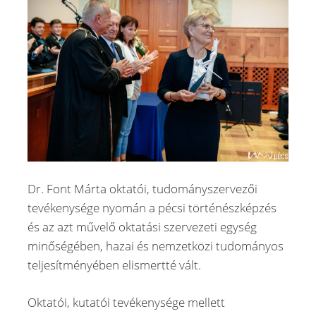
Dr. Font Márta oktatói, tudományszervezői
tevékenysége nyomán a pécsi történészképzés
és az azt művelő oktatási szervezeti egység
minőségében, hazai és nemzetközi tudományos
teljesítményében elismertté vált.
Oktatói, kutatói tevékenysége mellett