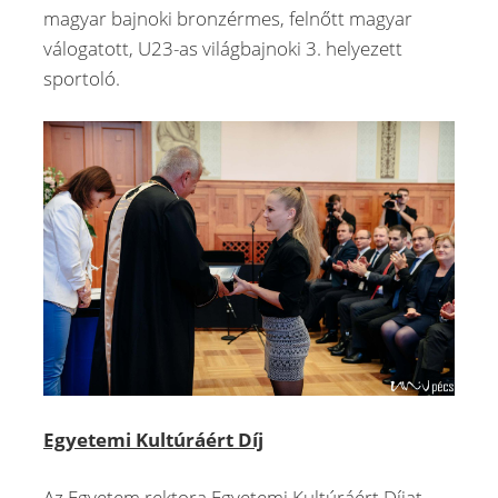
magyar bajnoki bronzérmes, felnőtt magyar
válogatott, U23-as világbajnoki 3. helyezett
sportoló.
Egyetemi Kultúráért Díj
Az Egyetem rektora Egyetemi Kultúráért Díjat