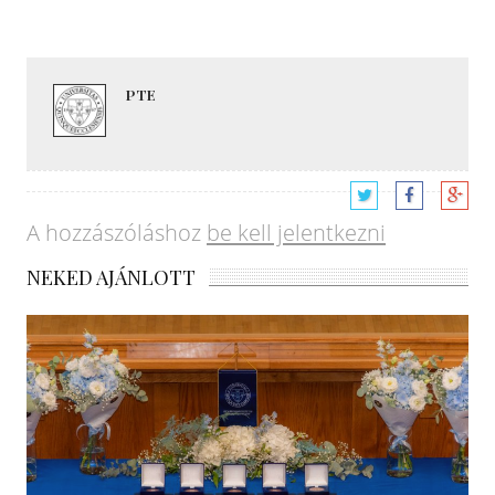
PTE
A hozzászóláshoz
be kell jelentkezni
NEKED AJÁNLOTT