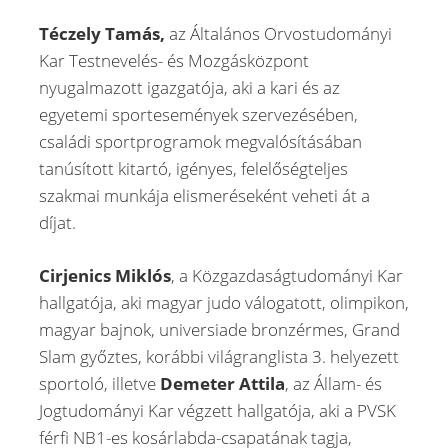
Téczely Tamás,
az Általános Orvostudományi
Kar Testnevelés- és Mozgásközpont
nyugalmazott igazgatója, aki a kari és az
egyetemi sportesemények szervezésében,
családi sportprogramok megvalósításában
tanúsított kitartó, igényes, felelőségteljes
szakmai munkája elismeréseként veheti át a
díjat.
Cirjenics Miklós
, a Közgazdaságtudományi Kar
hallgatója, aki magyar judo válogatott, olimpikon,
magyar bajnok, universiade bronzérmes, Grand
Slam győztes, korábbi világranglista 3. helyezett
sportoló, illetve
Demeter Attila
, az Állam- és
Jogtudományi Kar végzett hallgatója, aki a PVSK
férfi NB1-es kosárlabda-csapatának tagja,