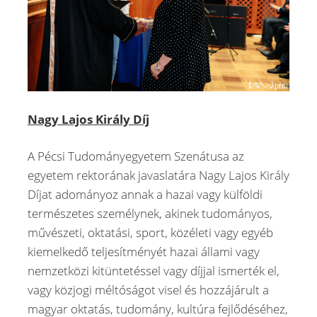
Nagy Lajos Király Díj
A Pécsi Tudományegyetem Szenátusa az
egyetem rektorának javaslatára Nagy Lajos Király
Díjat adományoz annak a hazai vagy külföldi
természetes személynek, akinek tudományos,
művészeti, oktatási, sport, közéleti vagy egyéb
kiemelkedő teljesítményét hazai állami vagy
nemzetközi kitüntetéssel vagy díjjal ismerték el,
vagy közjogi méltóságot visel és hozzájárult a
magyar oktatás, tudomány, kultúra fejlődéséhez,