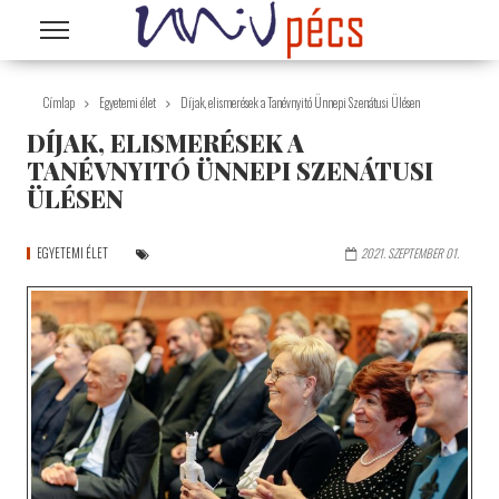
Ugrás a tartalomra
Címlap
Egyetemi élet
Díjak, elismerések a Tanévnyitó Ünnepi Szenátusi Ülésen
DÍJAK, ELISMERÉSEK A
TANÉVNYITÓ ÜNNEPI SZENÁTUSI
ÜLÉSEN
EGYETEMI ÉLET
2021. SZEPTEMBER 01.