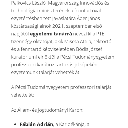
Palkovics László, Magyarország innovációs és
technológiai miniszterének a fenntartóval
egyetértésben tett javaslatára Áder János
köztársasági elnök 2021. szeptember első
napjától
egyetemi tanárrá
nevezi ki a PTE
tizennégy oktatóját, akik Miseta Attila, rektortól
és a fenntartó képviseletében Bódis József
kuratóriumi elnöktől a Pécsi Tudományegyetem
professzori karához tartozás jelképeként
egyetemünk talárját vehették át.
A Pécsi Tudományegyetem professzori talárját
vehette át:
Az Állam- és Jogtudományi Karon:
Fábián Adrián
, a Kar dékánja, a