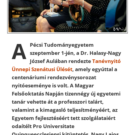
A
Pécsi Tudományegyetem
szeptember 1-jén, a Dr. Halasy-Nagy
József Aulában rendezte
Tanévnyitó
Ünnepi Szenátusi Ülését
, amely egyúttal a
centenáriumi rendezvénysorozat
nyitóeseménye is volt. A Magyar
Felsőoktatás Napján tizennégy új egyetemi
tanár vehette át a professzori talárt,
valamint a kimagasló teljesítményéért, az
Egyetem fejlesztéséért tett szolgálataiért
odaítélt Pro Universitate
Quinqueecclesiensi kitüntetés, Nagy Lajos