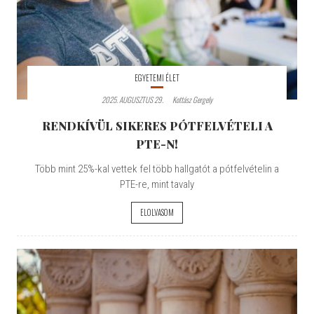
EGYETEMI ÉLET
2025. AUGUSZTUS 29.
Kottász Gergely
RENDKÍVÜL SIKERES PÓTFELVÉTELI A
PTE-N!
Több mint 25%-kal vettek fel több hallgatót a pótfelvételin a
PTE-re, mint tavaly
ELOLVASOM