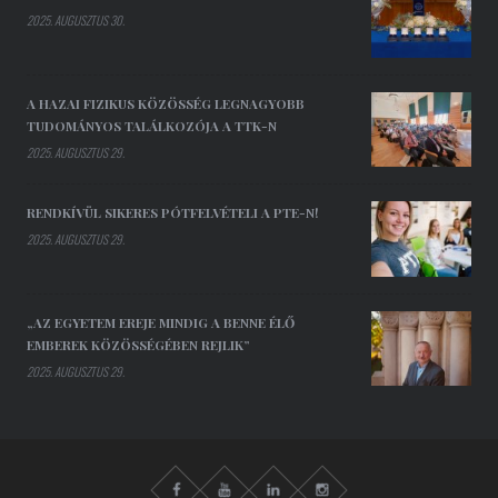
2025. AUGUSZTUS 30.
A HAZAI FIZIKUS KÖZÖSSÉG LEGNAGYOBB
TUDOMÁNYOS TALÁLKOZÓJA A TTK-N
2025. AUGUSZTUS 29.
RENDKÍVÜL SIKERES PÓTFELVÉTELI A PTE-N!
2025. AUGUSZTUS 29.
„AZ EGYETEM EREJE MINDIG A BENNE ÉLŐ
EMBEREK KÖZÖSSÉGÉBEN REJLIK”
2025. AUGUSZTUS 29.