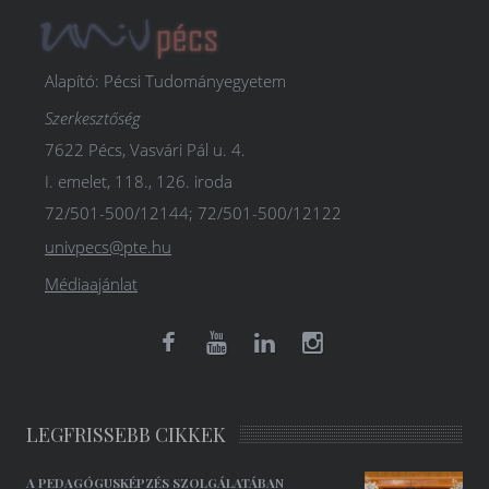
Alapító: Pécsi Tudományegyetem
Szerkesztőség
7622 Pécs, Vasvári Pál u. 4.
I. emelet, 118., 126. iroda
72/501-500/12144; 72/501-500/12122
univpecs@pte.hu
Médiaajánlat
LEGFRISSEBB CIKKEK
A PEDAGÓGUSKÉPZÉS SZOLGÁLATÁBAN