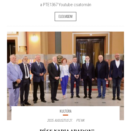
a PTE1367 Youtube csatornán
ELOLVASOM
KULTÚRA
2025. AUGUSZTUS 27.
PTE MK
„PÉCS NAPJA ARADON”