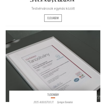
Testvérvárosok egymás között
ELOLVASOM
TUDOMÁNY
2025. AUGUSZTUS 27.
Springer Barnabás