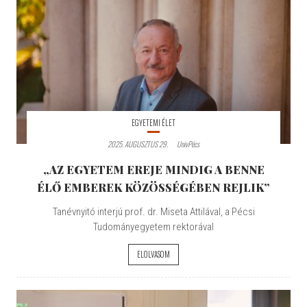
EGYETEMI ÉLET
2025. AUGUSZTUS 29.
UnivPécs
„AZ EGYETEM EREJE MINDIG A BENNE
ÉLŐ EMBEREK KÖZÖSSÉGÉBEN REJLIK”
Tanévnyitó interjú prof. dr. Miseta Attilával, a Pécsi
Tudományegyetem rektorával
ELOLVASOM