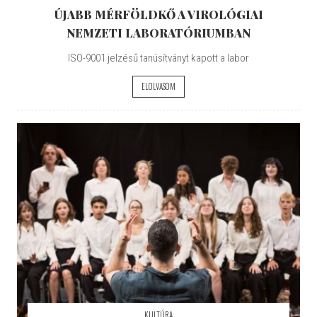
ÚJABB MÉRFÖLDKŐ A VIROLÓGIAI
NEMZETI LABORATÓRIUMBAN
ISO-9001 jelzésű tanúsítványt kapott a labor
ELOLVASOM
KULTÚRA