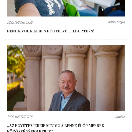
Kottász Gergely
2025. AUGUSZTUS 29.
RENDKÍVÜL SIKERES PÓTFELVÉTELI A PTE-N!
UnivPécs
2025. AUGUSZTUS 29.
„AZ EGYETEM EREJE MINDIG A BENNE ÉLŐ EMBEREK
KÖZÖSSÉGÉBEN REJLIK”