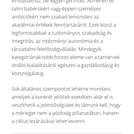
kihívásokhoz, de legyen gerinces. Átmeneti és
talmi babérokért vagy éppen személyes
ambíciókért nem szabad lemondani az
akadémiai értékek fenntartásáról. Ezek közül a
legfontosabbak a tudományos szabadság és
integritás, az intézményi autonómia és a
társadalmi felelősségvállalás. Mindegyik
kategóriának több fontos eleme van a tantervek
önálló kialakításától egészen a gazdálkodásig és
közszolgálatig.
Sok általános szempontot lehetne mondani,
amelyek a konkrét jelöltek esetében akár el is
veszíthetik a jelentőségüket és látnunk kell, hogy
a mérleget nem a jelöltség pillanatában, hanem
a ciklus lezárásával lehet levonni.