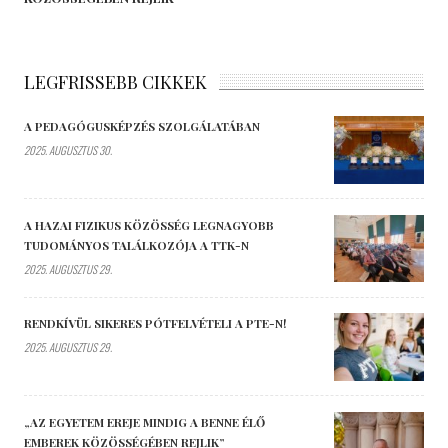
LEGFRISSEBB CIKKEK
A PEDAGÓGUSKÉPZÉS SZOLGÁLATÁBAN
2025. AUGUSZTUS 30.
A HAZAI FIZIKUS KÖZÖSSÉG LEGNAGYOBB
TUDOMÁNYOS TALÁLKOZÓJA A TTK-N
2025. AUGUSZTUS 29.
RENDKÍVÜL SIKERES PÓTFELVÉTELI A PTE-N!
2025. AUGUSZTUS 29.
„AZ EGYETEM EREJE MINDIG A BENNE ÉLŐ
EMBEREK KÖZÖSSÉGÉBEN REJLIK”