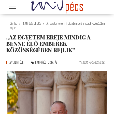
Ugrás a tartalomra
Címlap
4. Minőségi oktatás
„Az egyetem ereje mindig a benne élő emberek közösségében
rejlik”
„AZ EGYETEM EREJE MINDIG A
BENNE ÉLŐ EMBEREK
KÖZÖSSÉGÉBEN REJLIK”
EGYETEMI ÉLET
4. MINŐSÉGI OKTATÁS
2025. AUGUSZTUS 29.