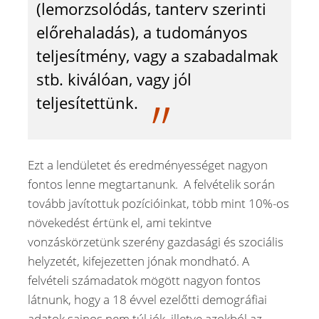
(lemorzsolódás, tanterv szerinti
előrehaladás), a tudományos
teljesítmény, vagy a szabadalmak
stb. kiválóan, vagy jól
teljesítettünk.
Ezt a lendületet és eredményességet nagyon
fontos lenne megtartanunk. A felvételik során
tovább javítottuk pozícióinkat, több mint 10%-os
növekedést értünk el, ami tekintve
vonzáskörzetünk szerény gazdasági és szociális
helyzetét, kifejezetten jónak mondható. A
felvételi számadatok mögött nagyon fontos
látnunk, hogy a 18 évvel ezelőtti demográfiai
adatok sajnos nem túl jók, illetve azokból az