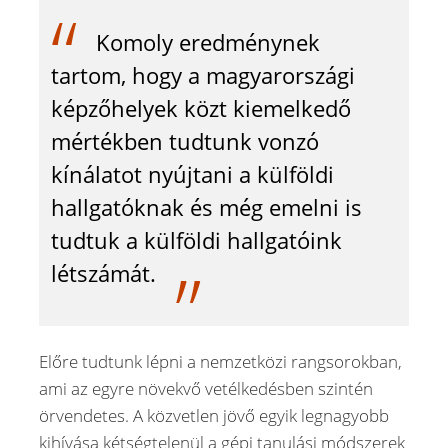
Komoly eredménynek
tartom, hogy a magyarországi
képzőhelyek közt kiemelkedő
mértékben tudtunk vonzó
kínálatot nyújtani a külföldi
hallgatóknak és még emelni is
tudtuk a külföldi hallgatóink
létszámát.
Előre tudtunk lépni a nemzetközi rangsorokban,
ami az egyre növekvő vetélkedésben szintén
örvendetes. A közvetlen jövő egyik legnagyobb
kihívása kétségtelenül a gépi tanulási módszerek