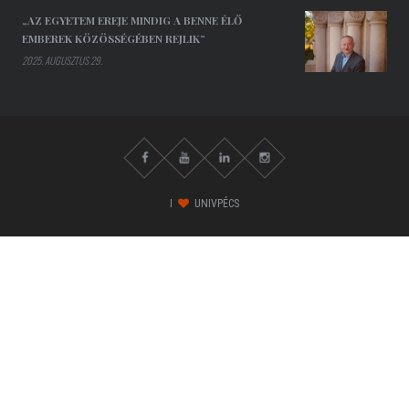
„AZ EGYETEM EREJE MINDIG A BENNE ÉLŐ
EMBEREK KÖZÖSSÉGÉBEN REJLIK”
2025. AUGUSZTUS 29.
I
UNIVPÉCS