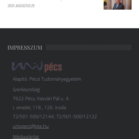
2025. AUGUSZTUS 29.
IMPRESSZUM
Alapító: Pécsi Tudományegyetem
Szerkesztőség
7622 Pécs, Vasvári Pál u. 4.
I. emelet, 118., 126. iroda
72/501-500/12144; 72/501-500/12122
univpecs@pte.hu
Médiaajánlat