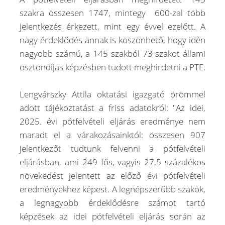
szakra összesen 1747, mintegy 600-zal több
jelentkezés érkezett, mint egy évvel ezelőtt. A
nagy érdeklődés annak is köszönhető, hogy idén
nagyobb számú, a 145 szakból 73 szakot állami
ösztöndíjas képzésben tudott meghirdetni a PTE.
Lengvárszky Attila oktatási igazgató örömmel
adott tájékoztatást a friss adatokról: "Az idei,
2025. évi pótfelvételi eljárás eredménye nem
maradt el a várakozásainktól: összesen 907
jelentkezőt tudtunk felvenni a pótfelvételi
eljárásban, ami 249 fős, vagyis 27,5 százalékos
növekedést jelentett az előző évi pótfelvételi
eredményekhez képest. A legnépszerűbb szakok,
a legnagyobb érdeklődésre számot tartó
képzések az idei pótfelvételi eljárás során az