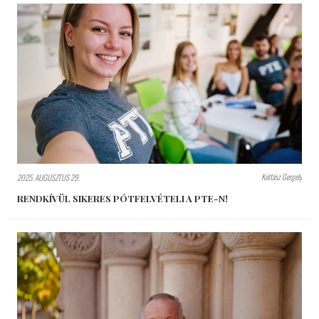
Kottász Gergely
2025. AUGUSZTUS 29.
RENDKÍVÜL SIKERES PÓTFELVÉTELI A PTE-N!