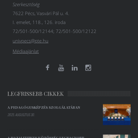
Szerkesztőség
7622 Pécs, Vasvári Pál u. 4.
I. emelet, 118., 126. iroda
72/501-500/12144; 72/501-500/12122
univpecs@pte.hu
Médiaajánlat
LEGFRISSEBB CIKKEK
A PEDAGÓGUSKÉPZÉS SZOLGÁLATÁBAN
2025. AUGUSZTUS 30.
A HAZAI FIZIKUS KÖZÖSSÉG LEGNAGYOBB