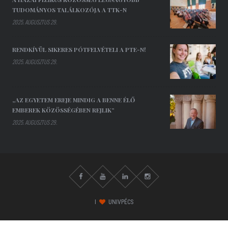
TUDOMÁNYOS TALÁLKOZÓJA A TTK-N
2025. AUGUSZTUS 29.
RENDKÍVÜL SIKERES PÓTFELVÉTELI A PTE-N!
2025. AUGUSZTUS 29.
„AZ EGYETEM EREJE MINDIG A BENNE ÉLŐ
EMBEREK KÖZÖSSÉGÉBEN REJLIK”
2025. AUGUSZTUS 29.
I
UNIVPÉCS