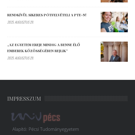
RENDKÍVÜL SIKERES PÓTFELVÉTELI A PTE-N!
2025. AUGUSZTUS 29.
„AZ EGYETEM EREJE MINDIG A BENNE ÉLŐ
EMBEREK KÖZÖSSÉGÉBEN REJLIK”
2025. AUGUSZTUS 29.
IMPRESSZUM
Alapító: Pécsi Tudományegyetem