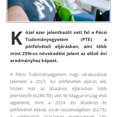
K
özel ezer jelentkezőt vett fel a Pécsi
Tudományegyetem (PTE) a
pótfelvételi eljárásban, ami több
mint 25%-os növekedést jelent az előző évi
eredményhez képest.
A Pécsi Tudományegyetem nagy várakozással
tekintett a 2025. évi pótfelvételi eljárás elé,
hiszen már az általános eljárásban több
jelentkezőt (6286 főt) vett fel Magyarország első
egyeteme, mint a 2024. évi általános és
pótfelvételi eljárás során összességében (6273).
A pótfelvételi eljárásban meghirdetett 145