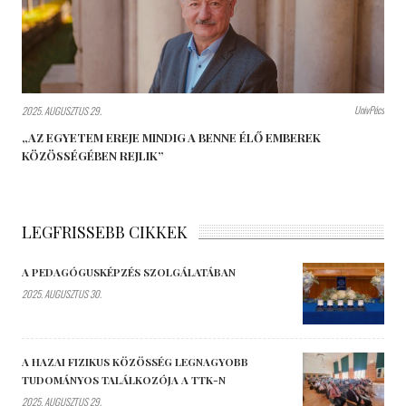
UnivPécs
2025. AUGUSZTUS 29.
„AZ EGYETEM EREJE MINDIG A BENNE ÉLŐ EMBEREK
KÖZÖSSÉGÉBEN REJLIK”
LEGFRISSEBB CIKKEK
A PEDAGÓGUSKÉPZÉS SZOLGÁLATÁBAN
2025. AUGUSZTUS 30.
A HAZAI FIZIKUS KÖZÖSSÉG LEGNAGYOBB
TUDOMÁNYOS TALÁLKOZÓJA A TTK-N
2025. AUGUSZTUS 29.