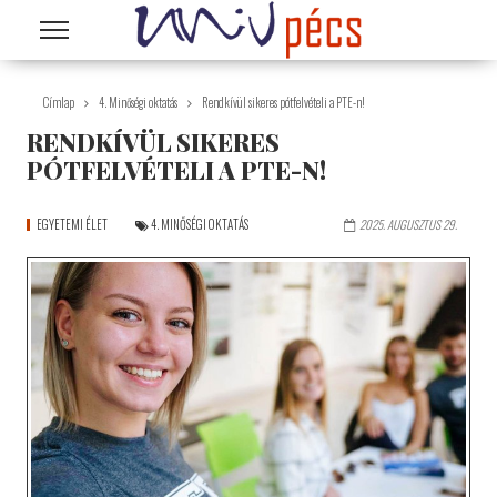
Ugrás a tartalomra
Címlap
4. Minőségi oktatás
Rendkívül sikeres pótfelvételi a PTE-n!
RENDKÍVÜL SIKERES
PÓTFELVÉTELI A PTE-N!
EGYETEMI ÉLET
4. MINŐSÉGI OKTATÁS
2025. AUGUSZTUS 29.