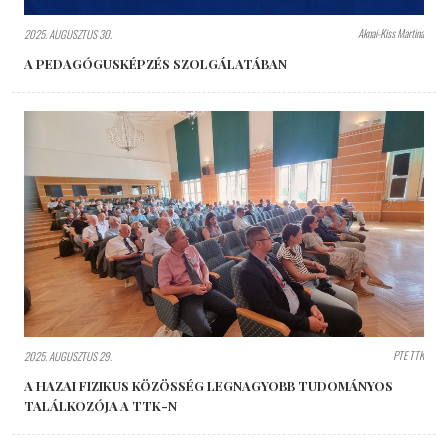
Aknai-Kiss Martina
2025. AUGUSZTUS 30.
A PEDAGÓGUSKÉPZÉS SZOLGÁLATÁBAN
PTE TTK
2025. AUGUSZTUS 29.
A HAZAI FIZIKUS KÖZÖSSÉG LEGNAGYOBB TUDOMÁNYOS
TALÁLKOZÓJA A TTK-N