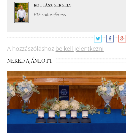
KOTTÁSZ GERGELY
PTE sajtóreferens
A hozzászóláshoz
be kell jelentkezni
NEKED AJÁNLOTT