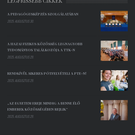
LEGFRISSEBB CIKKEK
A PEDAGÓGUSKÉPZÉS SZOLGÁLATÁBAN
2025. AUGUSZTUS 30.
A HAZAI FIZIKUS KÖZÖSSÉG LEGNAGYOBB
TUDOMÁNYOS TALÁLKOZÓJA A TTK-N
2025. AUGUSZTUS 29.
RENDKÍVÜL SIKERES PÓTFELVÉTELI A PTE-N!
2025. AUGUSZTUS 29.
„AZ EGYETEM EREJE MINDIG A BENNE ÉLŐ
EMBEREK KÖZÖSSÉGÉBEN REJLIK”
2025. AUGUSZTUS 29.