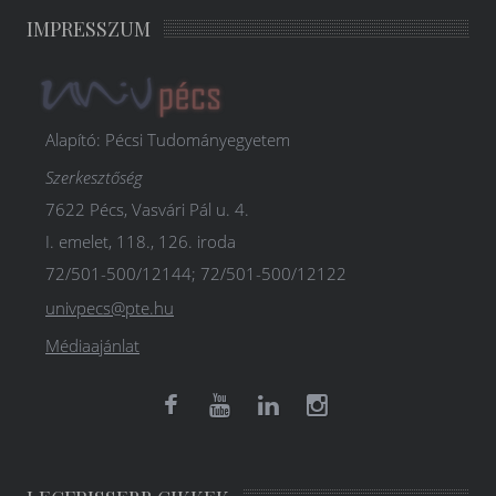
IMPRESSZUM
Alapító: Pécsi Tudományegyetem
Szerkesztőség
7622 Pécs, Vasvári Pál u. 4.
I. emelet, 118., 126. iroda
72/501-500/12144; 72/501-500/12122
univpecs@pte.hu
Médiaajánlat