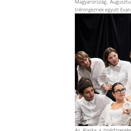
Magyarország. Augusztus
tréningeznek együtt Evan
Az Alaska a tinédzserek