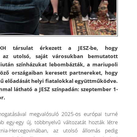
H társulat érkezett a JESZ-be, hogy
k az utolsó, saját városukban bemutatott
iután színházukat lebombázták, a mariupoli
öző országaiban keresett partnereket, hogy
mű előadását helyi fiatalokkal együttműködve.
mmal látható a JESZ színpadán: szeptember 1-
or.
ogatásával megvalósuló 2025-ös európai turné
b egy-egy új, többnyelvű változatát hozták létre
znia-Hercegovinában, az utolsó állomás pedig