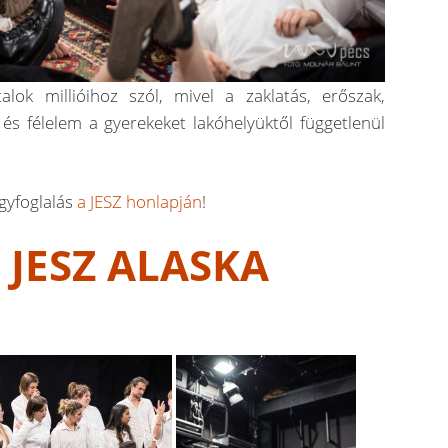
alok millióihoz szól, mivel a zaklatás, erőszak,
és félelem a gyerekeket lakóhelyüktől függetlenül
gyfoglalás
a JESZ honlapján
!
 JESZ ALASKA