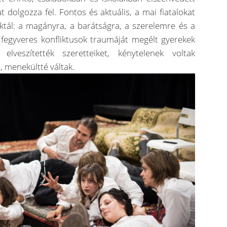
 dolgozza fel. Fontos és aktuális, a mai fiatalokat
ktál: a magányra, a barátságra, a szerelemre és a
 fegyveres konfliktusok traumáját megélt gyerekek
 elveszítették szeretteiket, kénytelenek voltak
, menekültté váltak.