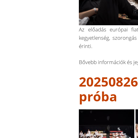
Az előadás európai fiat
kegyetlenség, szorongás 
érinti.
Bővebb információk és je
20250826
próba