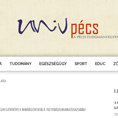
A
TUDOMÁNY
EGÉSZSÉGÜGY
SPORT
EDUC
Z
ALASKA
L
A
S
CÉLOK ELÉRÉSÉÉRT
,
4. MINŐSÉGI OKTATÁS
,
8. TISZTESSÉGES MUNKA ÉS GAZDASÁGI
202