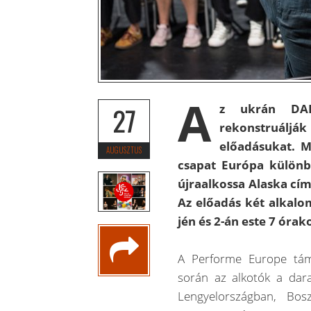
A
z ukrán DAK
27
rekonstruáljá
előadásukat. M
AUGUSZTUS
csapat Európa különb
újraalkossa Alaska cí
Az előadás két alkalo
jén és 2-án este 7 órak
A Performe Europe tám
során az alkotók a dara
Lengyelországban, Bos