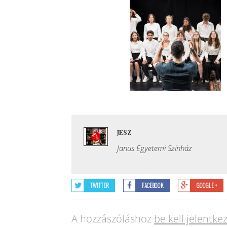
JESZ
Janus Egyetemi Színház
TWITTER
FACEBOOK
GOOGLE +
A hozzászóláshoz
be kell jelentke