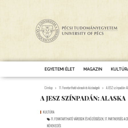
Ugrás a tartalomra
EGYETEMI ÉLET
MAGAZIN
KULTÚR
Címlap
11. Fenntartható városok és közösségek
A JESZ színpadán: 
A JESZ SZÍNPADÁN: ALASKA
KULTÚRA
11. FENNTARTHATÓ VÁROSOK ÉS KÖZÖSSÉGEK
,
17. PARTNERSÉG A 
NÖVEKEDÉS