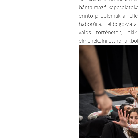
bántalmazó kapcsolatokat
érintő problémákra refle
háborúra. Feldolgozza a
valós történeteit, akik
elmenekülni otthonaikból