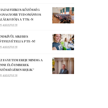
HAZAI FIZIKUS KÖZÖSSÉG
EGNAGYOBB TUDOMÁNYOS
ALÁLKOZÓJA A TTK-N
5. AUGUSZTUS 29.
ENDKÍVÜL SIKERES
ÓTFELVÉTELI A PTE-N!
5. AUGUSZTUS 29.
Z EGYETEM EREJE MINDIG A
ENNE ÉLŐ EMBEREK
ÖZÖSSÉGÉBEN REJLIK”
5. AUGUSZTUS 29.