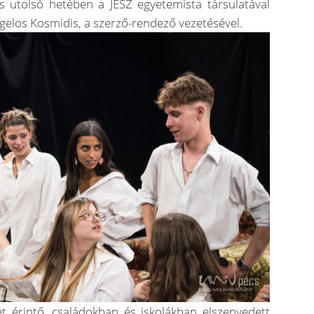
 utolsó hetében a JESZ egyetemista társulatával
gelos Kosmidis, a szerző-rendező vezetésével.
et érintő, családokban és iskolákban elszenvedett