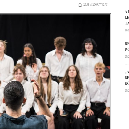
2025. AUGUSZTUS 27.
A 
L
T
202
R
P
202
„A
B
K
202