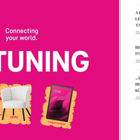
A 
L
T
202
R
P
202
„A
B
K
202