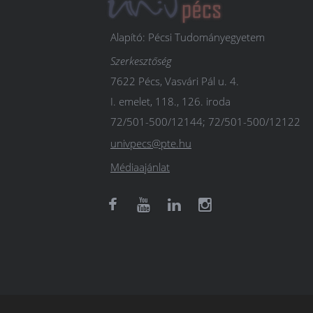
Alapító: Pécsi Tudományegyetem
Szerkesztőség
7622 Pécs, Vasvári Pál u. 4.
I. emelet, 118., 126. iroda
72/501-500/12144; 72/501-500/12122
univpecs@pte.hu
Médiaajánlat