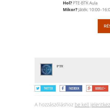
Hol?
PTE-BTK Aula
Mikor?
Játék: 10:00–16:0
PTE
TWITTER
FACEBOOK
GOOGLE +
A hozzászóláshoz
be kell jelentke