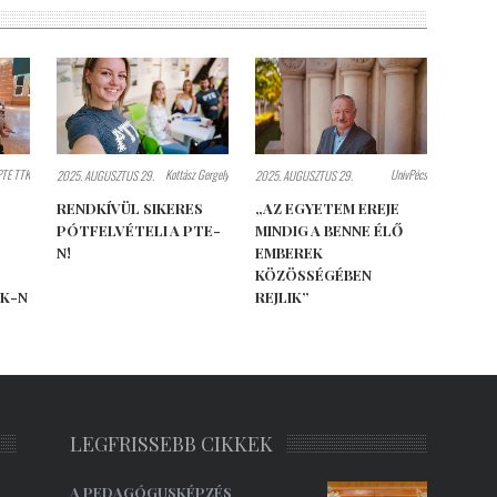
PTE TTK
Kottász Gergely
UnivPécs
2025. AUGUSZTUS 29.
2025. AUGUSZTUS 29.
RENDKÍVÜL SIKERES
„AZ EGYETEM EREJE
PÓTFELVÉTELI A PTE-
MINDIG A BENNE ÉLŐ
N!
EMBEREK
KÖZÖSSÉGÉBEN
TK-N
REJLIK”
LEGFRISSEBB CIKKEK
A PEDAGÓGUSKÉPZÉS