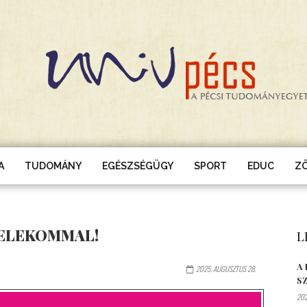
A
TUDOMÁNY
EGÉSZSÉGÜGY
SPORT
EDUC
Z
TELEKOMMAL!
L
A
2025. AUGUSZTUS 28.
S
202