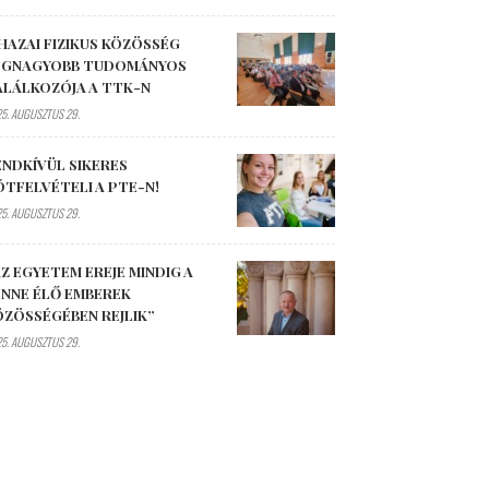
HAZAI FIZIKUS KÖZÖSSÉG
EGNAGYOBB TUDOMÁNYOS
ALÁLKOZÓJA A TTK-N
5. AUGUSZTUS 29.
ENDKÍVÜL SIKERES
ÓTFELVÉTELI A PTE-N!
5. AUGUSZTUS 29.
Z EGYETEM EREJE MINDIG A
ENNE ÉLŐ EMBEREK
ÖZÖSSÉGÉBEN REJLIK”
5. AUGUSZTUS 29.