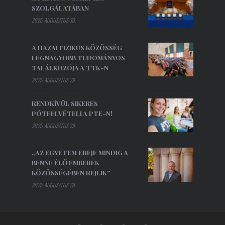
SZOLGÁLATÁBAN
2025. AUGUSZTUS 30.
A HAZAI FIZIKUS KÖZÖSSÉG
LEGNAGYOBB TUDOMÁNYOS
TALÁLKOZÓJA A TTK-N
2025. AUGUSZTUS 29.
RENDKÍVÜL SIKERES
PÓTFELVÉTELI A PTE-N!
2025. AUGUSZTUS 29.
„AZ EGYETEM EREJE MINDIG A
BENNE ÉLŐ EMBEREK
KÖZÖSSÉGÉBEN REJLIK”
2025. AUGUSZTUS 29.