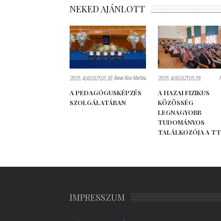
NEKED AJÁNLOTT
Aknai-Kiss Martina
2025. AUGUSZTUS 30.
2025. AUGUSZTUS 29.
A PEDAGÓGUSKÉPZÉS
A HAZAI FIZIKUS
SZOLGÁLATÁBAN
KÖZÖSSÉG
LEGNAGYOBB
TUDOMÁNYOS
TALÁLKOZÓJA A T
IMPRESSZUM