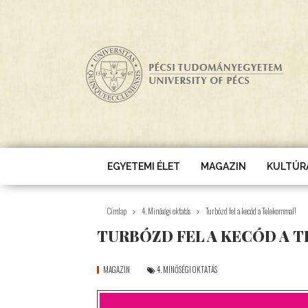
Ugrás a tartalomra
EGYETEMI ÉLET
MAGAZIN
KULTÚR
Címlap
4. Minőségi oktatás
Turbózd fel a kecód a Telekommal!
TURBÓZD FEL A KECÓD A 
MAGAZIN
4. MINŐSÉGI OKTATÁS