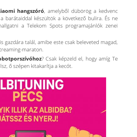
iaomi hangszóró
, amelyből dübörög a kedvenc
 a barátaiddal készültök a következő bulira. És ne
ehallgatni a Telekom Spots programajánlók zenei
is gazdára talál, amibe este csak beleveted magad,
 streaming-maraton.
obotporszívóhoz
? Csak képzeld el, hogy amíg Te
z, ő szépen kitakarítja a kecót.