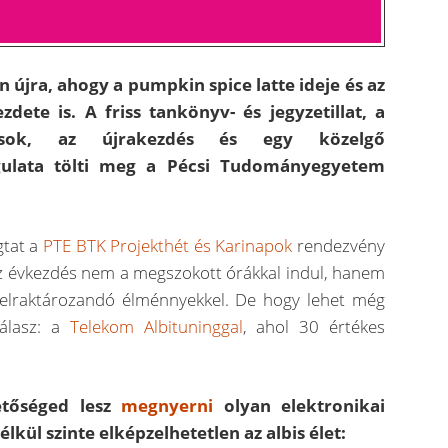
van újra, ahogy a pumpkin spice latte ideje és az
dete is. A friss tankönyv- és jegyzetillat, a
zások, az újrakezdés és egy közelgő
ulata tölti meg a Pécsi Tudományegyetem
gtat a
PTE BTK Projekthét és Karinapok
rendezvény
az évkezdés nem a megszokott órákkal indul, hanem
 elraktározandó élménnyekkel. De hogy lehet még
válasz: a
Telekom Albituninggal
, ahol 30 értékes
etőséged lesz
megnyerni
olyan elektronikai
kül szinte elképzelhetetlen az albis élet: