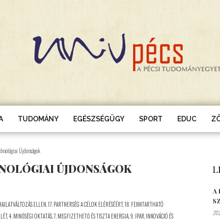
A
TUDOMÁNY
EGÉSZSÉGÜGY
SPORT
EDUC
Z
chnológiai Újdonságok
NOLÓGIAI ÚJDONSÁGOK
L
A
S
GHAJLATVÁLTOZÁS ELLEN
,
17. PARTNERSÉG A CÉLOK ELÉRÉSÉÉRT
,
18. FENNTARTHATÓ
202
LLÉT
,
4. MINŐSÉGI OKTATÁS
,
7. MEGFIZETHETŐ ÉS TISZTA ENERGIA
,
9. IPAR, INNOVÁCIÓ ÉS