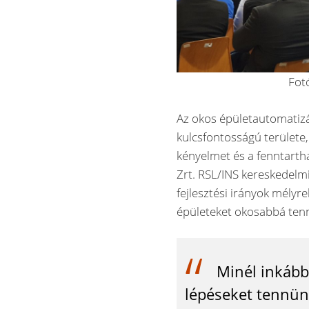
Fot
Az okos épületautomatizá
kulcsfontosságú területe
kényelmet és a fenntart
Zrt. RSL/INS kereskedelmi
fejlesztési irányok mélyr
épületeket okosabbá tenn
Minél inkább a
lépéseket tennün