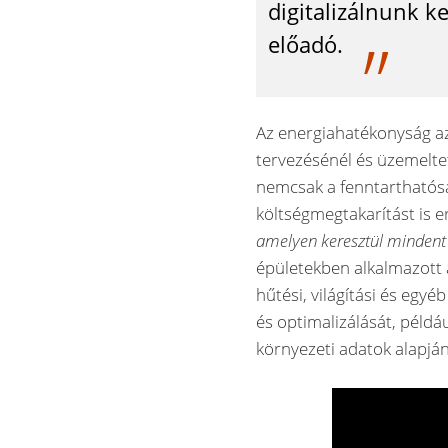
digitalizálnunk k
előadó.
Az energiahatékonyság a
tervezésénél és üzemelte
nemcsak a fenntarthatósá
költségmegtakarítást is 
amelyen keresztül mindent
épületekben alkalmazott a
hűtési, világítási és egyé
és optimalizálását, példá
környezeti adatok alapján