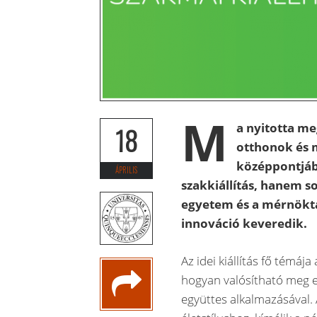
M
a nyitotta me
18
otthonok és 
középpontjáb
ÁPRILIS
szakkiállítás, hanem so
egyetem és a mérnökt
innováció keveredik.
Az idei kiállítás fő témá
hogyan valósítható meg e
együttes alkalmazásával.