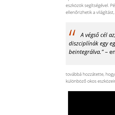
eszközök segítségével. Pé
ellenőrizhetik a világítás
A végső cél a
diszciplínák egy e
beintegrálva
.”
– em
továbbá hozzátette, hog
különböző okos eszközei