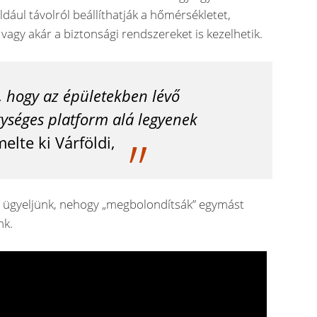
ldául távolról beállíthatják a hőmérsékletet,
t, vagy akár a biztonsági rendszereket is kezelhetik.
z, hogy az épületekben lévő
gységes platform alá legyenek
elte ki Várföldi,
y ügyeljünk, nehogy „megbolondítsák” egymást
nk.