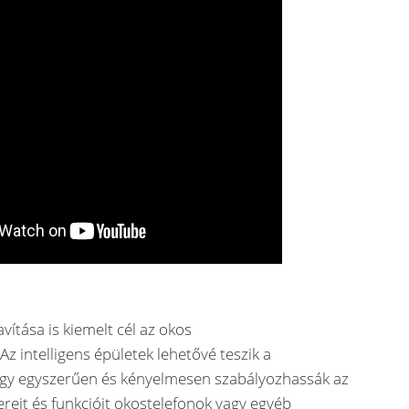
vítása is kiemelt cél az okos
z intelligens épületek lehetővé teszik a
ogy egyszerűen és kényelmesen szabályozhassák az
reit és funkcióit okostelefonok vagy egyéb