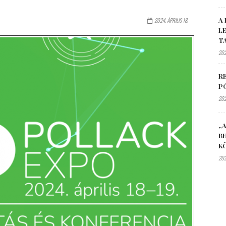
A 
2024. ÁPRILIS 18.
L
T
202
R
P
202
„A
B
K
202