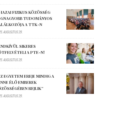
HAZAI FIZIKUS KÖZÖSSÉG
EGNAGYOBB TUDOMÁNYOS
ALÁLKOZÓJA A TTK-N
5. AUGUSZTUS 29.
ENDKÍVÜL SIKERES
ÓTFELVÉTELI A PTE-N!
5. AUGUSZTUS 29.
Z EGYETEM EREJE MINDIG A
ENNE ÉLŐ EMBEREK
ÖZÖSSÉGÉBEN REJLIK”
5. AUGUSZTUS 29.