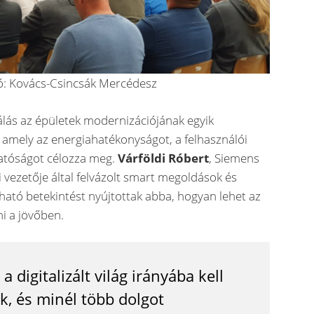
ó: Kovács-Csincsák Mercédesz
lás az épületek modernizációjának egyik
, amely az energiahatékonyságot, a felhasználói
hatóságot célozza meg.
Várföldi Róbert
, Siemens
 vezetője által felvázolt smart megoldások és
eható betekintést nyújtottak abba, hogyan lehet az
i a jövőben.
 digitalizált világ irányába kell
k, és minél több dolgot