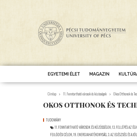
Ugrás a tartalomra
EGYETEMI ÉLET
MAGAZIN
KULTÚR
Címlap
11. Fenntartható városok és közösségek
Okos Otthonok és Te
OKOS OTTHONOK ÉS TECH
TUDOMÁNY
11. FENNTARTHATÓ VÁROSOK ÉS KÖZÖSSÉGEK
,
13. FELLÉPÉS AZ É
FEJLŐDÉSI CÉLOK
,
19. ENERGIAHATÉKONYSÁG
,
3. AZ EGÉSZSÉG ÉS A JÓ