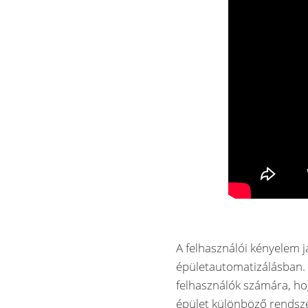
A felhasználói kényelem ja
épületautomatizálásban. A
felhasználók számára, h
épület különböző rendsze