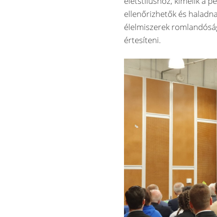
életstílushoz, kímélik a 
ellenőrizhetők és haladna
élelmiszerek romlandóság
értesíteni.