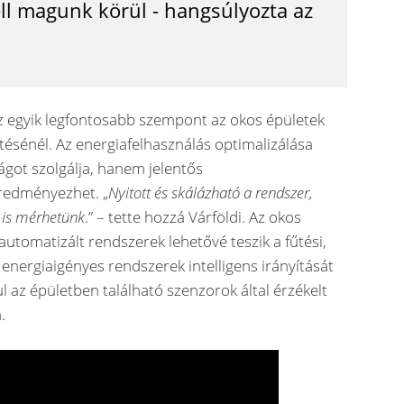
ell magunk körül - hangsúlyozta az
z egyik legfontosabb szempont az okos épületek
tésénél. Az energiafelhasználás optimalizálása
got szolgálja, hanem jelentős
eredményezhet. „
Nyitott és skálázható a rendszer,
 is mérhetünk
.” – tette hozzá Várföldi. Az okos
utomatizált rendszerek lehetővé teszik a fűtési,
b energiaigényes rendszerek intelligens irányítását
ul az épületben található szenzorok által érzékelt
.