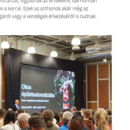
pénztárcát, vigyáznak az értékekre, bárhonnan
k a korral. Ezek az otthonok akár még az
áról vagy a vendégek érkezéséről is tudnak