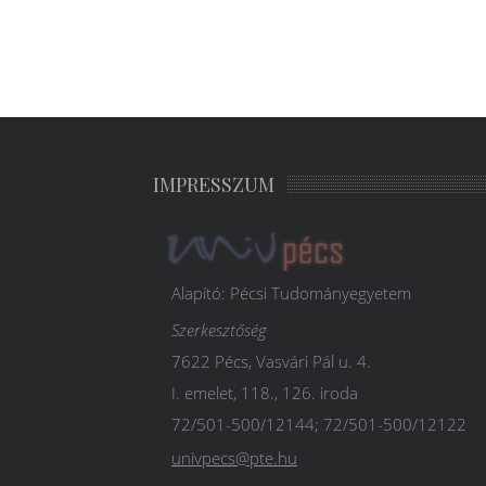
IMPRESSZUM
Alapító: Pécsi Tudományegyetem
Szerkesztőség
7622 Pécs, Vasvári Pál u. 4.
I. emelet, 118., 126. iroda
72/501-500/12144; 72/501-500/12122
univpecs@pte.hu