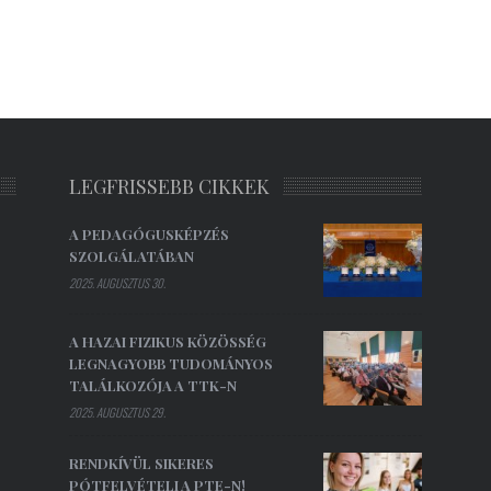
LEGFRISSEBB CIKKEK
A PEDAGÓGUSKÉPZÉS
SZOLGÁLATÁBAN
2025. AUGUSZTUS 30.
A HAZAI FIZIKUS KÖZÖSSÉG
LEGNAGYOBB TUDOMÁNYOS
TALÁLKOZÓJA A TTK-N
2025. AUGUSZTUS 29.
RENDKÍVÜL SIKERES
PÓTFELVÉTELI A PTE-N!