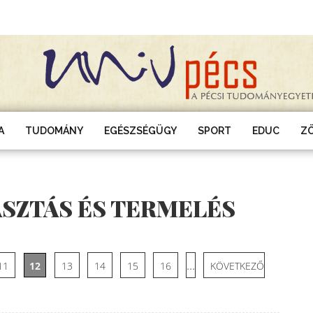
A
TUDOMÁNY
EGÉSZSÉGÜGY
SPORT
EDUC
Z
ASZTÁS ÉS TERMELÉS
…
11
12
13
14
15
16
KÖVETKEZŐ