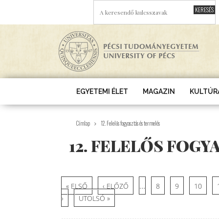
Ugrás a tartalomra
A KERESENDŐ KULCSSZAVAK
EGYETEMI ÉLET
MAGAZIN
KULTÚR
Címlap
12. Felelős fogyasztás és termelés
12. FELELŐS FOGY
Oldalak
…
« ELSŐ
‹ ELŐZŐ
8
9
10
›
UTOLSÓ »