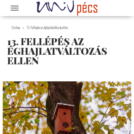
Ugrás a tartalomra
Címlap
13. Fellépés az éghajlatváltozás ellen
13. FELLÉPÉS AZ
ÉGHAJLATVÁLTOZÁS
ELLEN