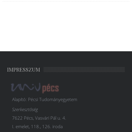
IMPRESSZUM
Alapító: Pécsi Tudományegyetem
Szerkesztőség
7622 Pécs, Vasvári Pál u. 4.
I. emelet, 118., 126. iroda