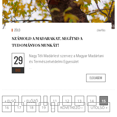
ZÖLD
UnivPécs
SZÁMOLD A MADARAKAT, SEGÍTSD A
TUDOMÁNYOS MUNKÁT!
29
Nagy Téli Madárlest szervez a Magyar Madártani
és Természetvédelmi Egyesület
...
DEC
ELOLVASOM
Oldalak
…
« ELSŐ
‹ ELŐZŐ
11
12
13
14
15
…
16
17
18
19
KÖVETKEZŐ ›
UTOLSÓ »