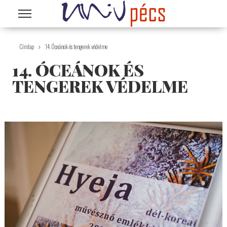
Ugrás a tartalomra
Címlap
14. Óceánok és tengerek védelme
14. ÓCEÁNOK ÉS
TENGEREK VÉDELME