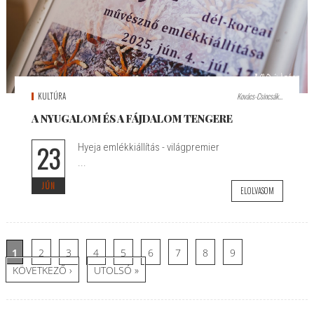
KULTÚRA
Kovács-Csincsák...
A NYUGALOM ÉS A FÁJDALOM TENGERE
23
Hyeja emlékkiállítás - világpremier
...
JÚN
ELOLVASOM
Oldalak
1
2
3
4
5
6
7
8
9
KÖVETKEZŐ ›
UTOLSÓ »