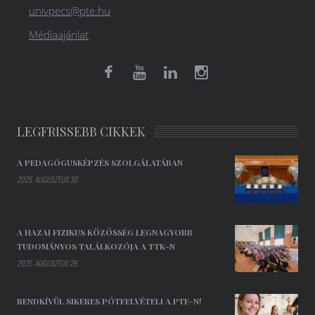
univpecs@pte.hu
Médiaajánlat
LEGFRISSEBB CIKKEK
A PEDAGÓGUSKÉPZÉS SZOLGÁLATÁBAN
2025. AUGUSZTUS 30.
A HAZAI FIZIKUS KÖZÖSSÉG LEGNAGYOBB
TUDOMÁNYOS TALÁLKOZÓJA A TTK-N
2025. AUGUSZTUS 29.
RENDKÍVÜL SIKERES PÓTFELVÉTELI A PTE-N!