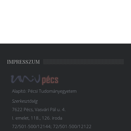
IMPRESSZUM
Alapító: Pécsi Tudományegyetem
Szerkesztőség
7622 Pécs, Vasvári Pál u. 4.
I. emelet, 118., 126. iroda
72/501-500/12144; 72/501-500/12122