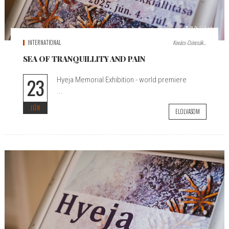
INTERNATIONAL
Kovács-Csincsák...
SEA OF TRANQUILLITY AND PAIN
23
Hyeja Memorial Exhibition - world premiere
...
JÚN
ELOLVASOM