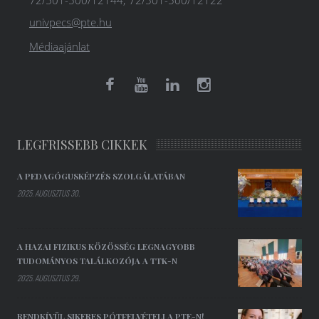
72/501-500/12144; 72/501-500/12122
univpecs@pte.hu
Médiaajánlat
LEGFRISSEBB CIKKEK
A PEDAGÓGUSKÉPZÉS SZOLGÁLATÁBAN
2025. AUGUSZTUS 30.
A HAZAI FIZIKUS KÖZÖSSÉG LEGNAGYOBB
TUDOMÁNYOS TALÁLKOZÓJA A TTK-N
2025. AUGUSZTUS 29.
RENDKÍVÜL SIKERES PÓTFELVÉTELI A PTE-N!