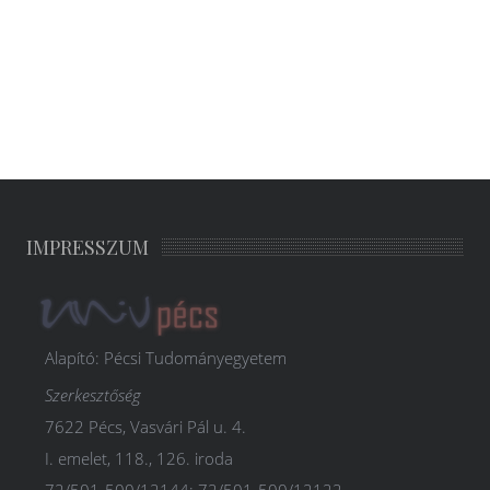
IMPRESSZUM
Alapító: Pécsi Tudományegyetem
Szerkesztőség
7622 Pécs, Vasvári Pál u. 4.
I. emelet, 118., 126. iroda