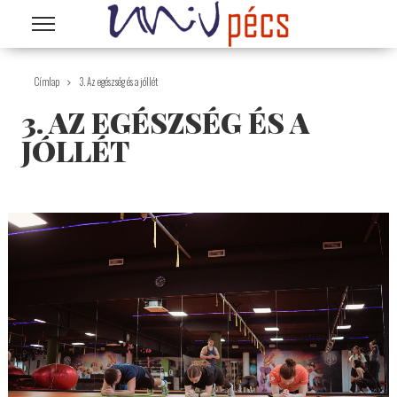
Ugrás a tartalomra
Címlap
3. Az egészség és a jóllét
3. AZ EGÉSZSÉG ÉS A
JÓLLÉT