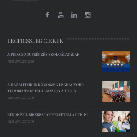
LEGFRISSEBB CIKKEK
A PEDAGÓGUSKÉPZÉS SZOLGÁLATÁBAN
2025. AUGUSZTUS 30.
A HAZAI FIZIKUS KÖZÖSSÉG LEGNAGYOBB
TUDOMÁNYOS TALÁLKOZÓJA A TTK-N
2025. AUGUSZTUS 29.
RENDKÍVÜL SIKERES PÓTFELVÉTELI A PTE-N!
2025. AUGUSZTUS 29.