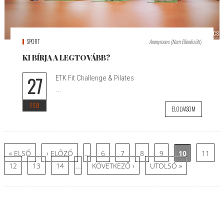
SPORT
Anonymous (nem Ellenőrzött)
KI BÍRJA A LEGTOVÁBB?
27
ETK Fit Challenge & Pilates
...
FEB
ELOLVASOM
Oldalak
…
« ELSŐ
‹ ELŐZŐ
6
7
8
9
10
11
…
12
13
14
KÖVETKEZŐ ›
UTOLSÓ »