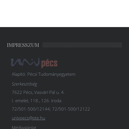
IMPRESSZUM
Alapító: Pécsi Tudományegyetem
Szerkesztőség
7622 Pécs, Vasvári Pál u. 4.
I. emelet, 118., 126. iroda
72/501-500/12144; 72/501-500/12122
univpecs@pte.hu
Médiaajánlat