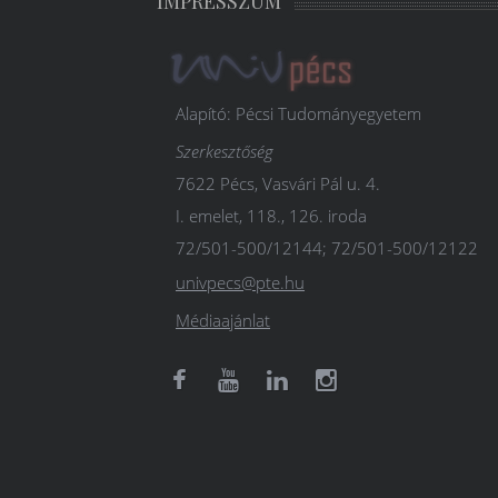
IMPRESSZUM
Alapító: Pécsi Tudományegyetem
Szerkesztőség
7622 Pécs, Vasvári Pál u. 4.
I. emelet, 118., 126. iroda
72/501-500/12144; 72/501-500/12122
univpecs@pte.hu
Médiaajánlat