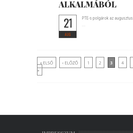
ALKALMÁBÓL
21
PTE-s polgárok az augusztus 2
...
AUG
Oldalak
« ELSŐ
‹ ELŐZŐ
1
2
3
4
»