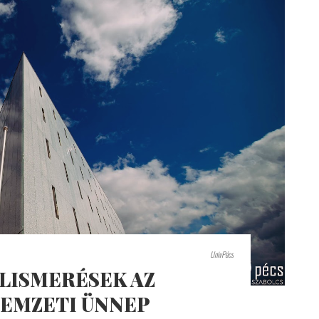
UnivPécs
ELISMERÉSEK AZ
NEMZETI ÜNNEP