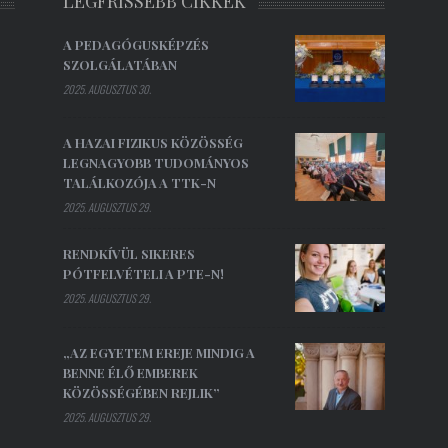
LEGFRISSEBB CIKKEK
A PEDAGÓGUSKÉPZÉS
SZOLGÁLATÁBAN
2025. AUGUSZTUS 30.
A HAZAI FIZIKUS KÖZÖSSÉG
LEGNAGYOBB TUDOMÁNYOS
TALÁLKOZÓJA A TTK-N
2025. AUGUSZTUS 29.
RENDKÍVÜL SIKERES
PÓTFELVÉTELI A PTE-N!
2025. AUGUSZTUS 29.
„AZ EGYETEM EREJE MINDIG A
BENNE ÉLŐ EMBEREK
KÖZÖSSÉGÉBEN REJLIK”
2025. AUGUSZTUS 29.