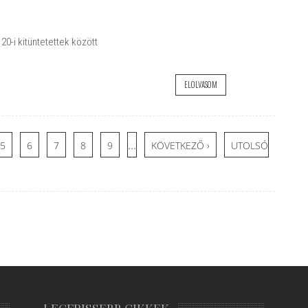
0-i kitüntetettek között
ELOLVASOM
…
5
6
7
8
9
KÖVETKEZŐ ›
UTOLSÓ