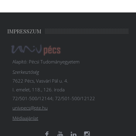
IMPRESSZUM
Alapító: Pécsi Tudományegyetem
Szerkesztőség
7622 Pécs, Vasvári Pál u. 4.
I. emelet, 118., 126. iroda
72/501-500/12144; 72/501-500/12122
univpecs@pte.hu
Médiaajánlat