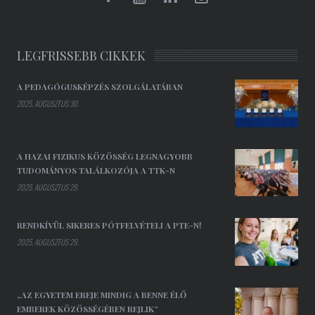
LEGFRISSEBB CIKKEK
A PEDAGÓGUSKÉPZÉS SZOLGÁLATÁBAN
2025. AUGUSZTUS 30.
A HAZAI FIZIKUS KÖZÖSSÉG LEGNAGYOBB
TUDOMÁNYOS TALÁLKOZÓJA A TTK-N
2025. AUGUSZTUS 29.
RENDKÍVÜL SIKERES PÓTFELVÉTELI A PTE-N!
2025. AUGUSZTUS 29.
„AZ EGYETEM EREJE MINDIG A BENNE ÉLŐ
EMBEREK KÖZÖSSÉGÉBEN REJLIK”