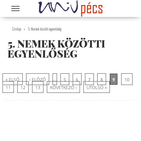
Ugrás a tartalomra
Címlap
5. Nemek közötti egyenlőség
5. NEMEK KÖZÖTTI
EGYENLŐSÉG
Oldalak
…
« ELSŐ
‹ ELŐZŐ
5
6
7
8
9
10
11
12
13
KÖVETKEZŐ ›
UTOLSÓ »