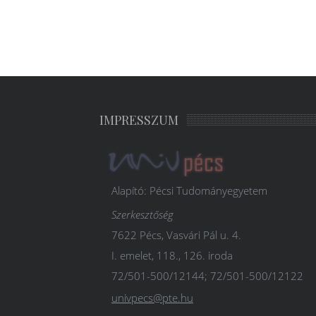
IMPRESSZUM
Alapító: Pécsi Tudományegyetem
Szerkesztőség
7622 Pécs, Vasvári Pál u. 4.
I. emelet, 118., 126. iroda
72/501-500/12144; 72/501-500/12122
univpecs@pte.hu