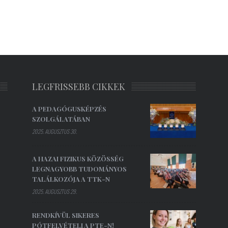
LEGFRISSEBB CIKKEK
A PEDAGÓGUSKÉPZÉS
SZOLGÁLATÁBAN
2025. AUGUSZTUS 30.
A HAZAI FIZIKUS KÖZÖSSÉG
LEGNAGYOBB TUDOMÁNYOS
TALÁLKOZÓJA A TTK-N
2025. AUGUSZTUS 29.
RENDKÍVÜL SIKERES
PÓTFELVÉTELI A PTE-N!