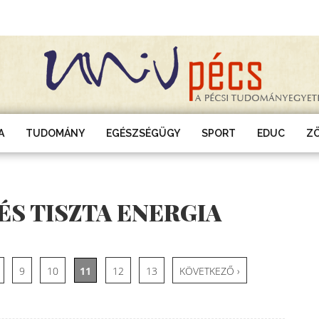
A
TUDOMÁNY
EGÉSZSÉGÜGY
SPORT
EDUC
Z
ÉS TISZTA ENERGIA
9
10
11
12
13
KÖVETKEZŐ ›