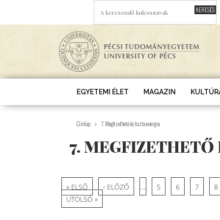
Ugrás a tartalomra
A KERESENDŐ KULCSSZAVAK
EGYETEMI ÉLET
MAGAZIN
KULTÚR
Címlap
7. Megfizethető és tiszta energia
7. MEGFIZETHETŐ 
Oldalak
…
« ELSŐ
‹ ELŐZŐ
5
6
7
8
UTOLSÓ »