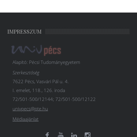
IMPRESSZUM
Alapító: Pécsi Tudományegyetem
Szerkesztőség
7622 Pécs, Vasvári Pál u. 4.
I. emelet, 118., 126. iroda
72/501-500/12144; 72/501-500/12122
univpecs@pte.hu
Médiaajánlat