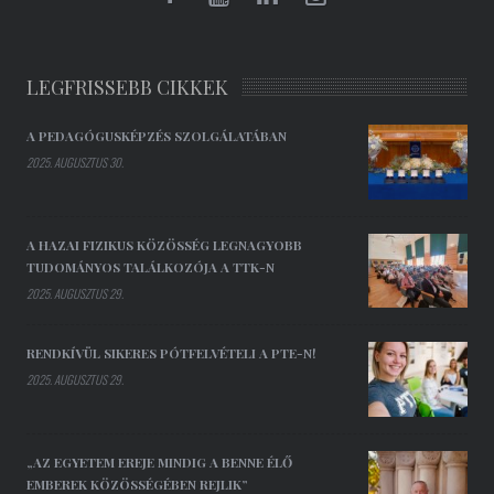
LEGFRISSEBB CIKKEK
A PEDAGÓGUSKÉPZÉS SZOLGÁLATÁBAN
2025. AUGUSZTUS 30.
A HAZAI FIZIKUS KÖZÖSSÉG LEGNAGYOBB
TUDOMÁNYOS TALÁLKOZÓJA A TTK-N
2025. AUGUSZTUS 29.
RENDKÍVÜL SIKERES PÓTFELVÉTELI A PTE-N!
2025. AUGUSZTUS 29.
„AZ EGYETEM EREJE MINDIG A BENNE ÉLŐ
EMBEREK KÖZÖSSÉGÉBEN REJLIK”