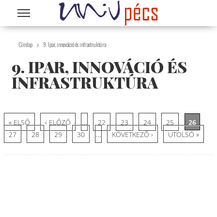
Ugrás a tartalomra
Címlap
9. Ipar, innováció és infrastruktúra
9. IPAR, INNOVÁCIÓ ÉS
INFRASTRUKTÚRA
Oldalak
…
« ELSŐ
‹ ELŐZŐ
22
23
24
25
26
…
27
28
29
30
KÖVETKEZŐ ›
UTOLSÓ »