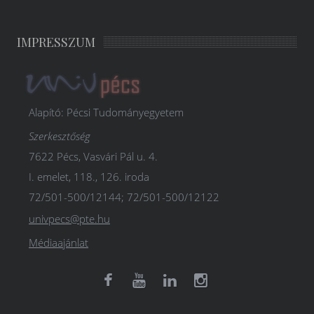
IMPRESSZUM
Alapító: Pécsi Tudományegyetem
Szerkesztőség
7622 Pécs, Vasvári Pál u. 4.
I. emelet, 118., 126. iroda
72/501-500/12144; 72/501-500/12122
univpecs@pte.hu
Médiaajánlat