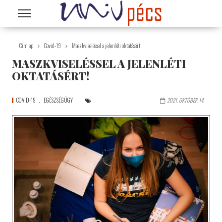
Ugrás a tartalomra
Címlap
Covid-19
Maszkviseléssel a jelenléti oktatásért!
MASZKVISELÉSSEL A JELENLÉTI
OKTATÁSÉRT!
COVID-19
EGÉSZSÉGÜGY
2021. OKTÓBER 14.