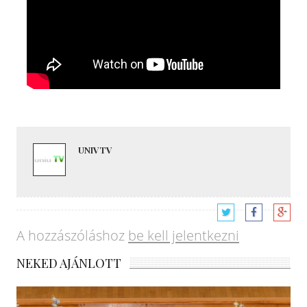
UNIVTV
A hozzászóláshoz
be kell jelentkezni
NEKED AJÁNLOTT