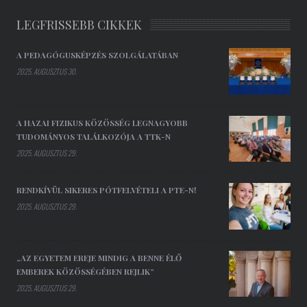
LEGFRISSEBB CIKKEK
A PEDAGÓGUSKÉPZÉS SZOLGÁLATÁBAN
2025. AUGUSZTUS 30.
A HAZAI FIZIKUS KÖZÖSSÉG LEGNAGYOBB
TUDOMÁNYOS TALÁLKOZÓJA A TTK-N
2025. AUGUSZTUS 29.
RENDKÍVÜL SIKERES PÓTFELVÉTELI A PTE-N!
2025. AUGUSZTUS 29.
„AZ EGYETEM EREJE MINDIG A BENNE ÉLŐ
EMBEREK KÖZÖSSÉGÉBEN REJLIK”
2025. AUGUSZTUS 29.