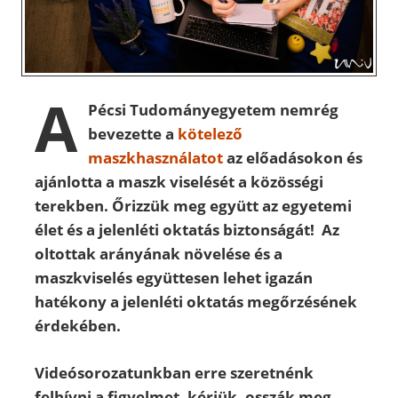
A
Pécsi Tudományegyetem nemrég
bevezette a
kötelező
maszkhasználatot
az előadásokon és
ajánlotta a maszk viselését a közösségi
terekben. Őrizzük meg együtt az egyetemi
élet és a jelenléti oktatás biztonságát! Az
oltottak arányának növelése és a
maszkviselés együttesen lehet igazán
hatékony a jelenléti oktatás megőrzésének
érdekében.
Videósorozatunkban erre szeretnénk
felhívni a figyelmet, kérjük, osszák meg