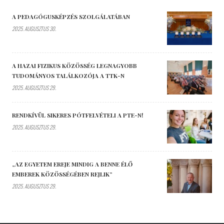
A PEDAGÓGUSKÉPZÉS SZOLGÁLATÁBAN
2025. AUGUSZTUS 30.
A HAZAI FIZIKUS KÖZÖSSÉG LEGNAGYOBB
TUDOMÁNYOS TALÁLKOZÓJA A TTK-N
2025. AUGUSZTUS 29.
RENDKÍVÜL SIKERES PÓTFELVÉTELI A PTE-N!
2025. AUGUSZTUS 29.
„AZ EGYETEM EREJE MINDIG A BENNE ÉLŐ
EMBEREK KÖZÖSSÉGÉBEN REJLIK”
2025. AUGUSZTUS 29.