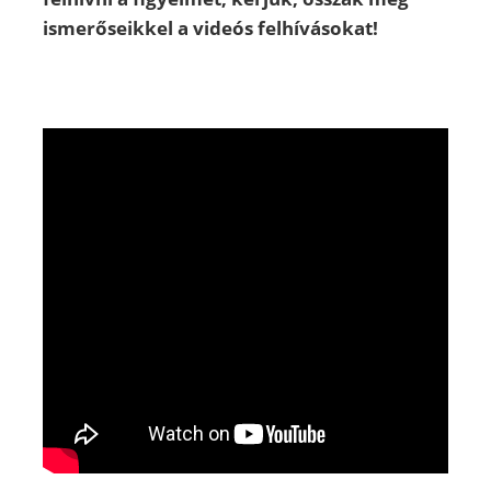
ismerőseikkel a videós felhívásokat!