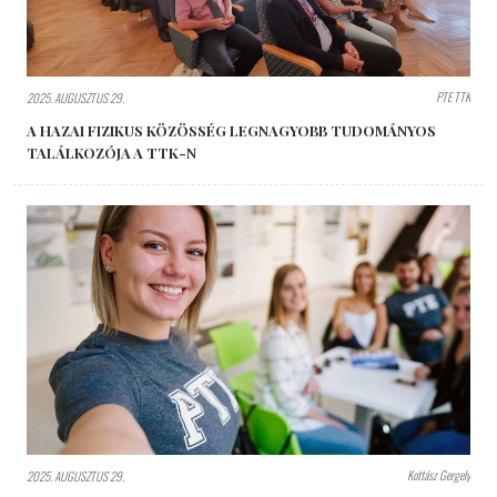
PTE TTK
2025. AUGUSZTUS 29.
A HAZAI FIZIKUS KÖZÖSSÉG LEGNAGYOBB TUDOMÁNYOS
TALÁLKOZÓJA A TTK-N
Kottász Gergely
2025. AUGUSZTUS 29.