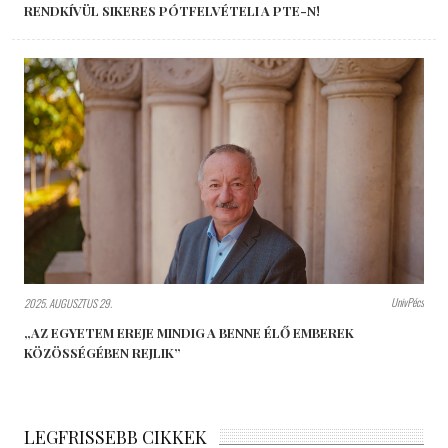
RENDKÍVÜL SIKERES PÓTFELVÉTELI A PTE-N!
UnivPécs
2025. AUGUSZTUS 29.
„AZ EGYETEM EREJE MINDIG A BENNE ÉLŐ EMBEREK
KÖZÖSSÉGÉBEN REJLIK”
LEGFRISSEBB CIKKEK