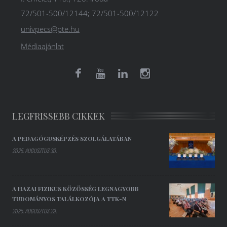
72/501-500/12144; 72/501-500/12122
univpecs@pte.hu
Médiaajánlat
LEGFRISSEBB CIKKEK
A PEDAGÓGUSKÉPZÉS SZOLGÁLATÁBAN
2025. AUGUSZTUS 30.
A HAZAI FIZIKUS KÖZÖSSÉG LEGNAGYOBB
TUDOMÁNYOS TALÁLKOZÓJA A TTK-N
2025. AUGUSZTUS 29.