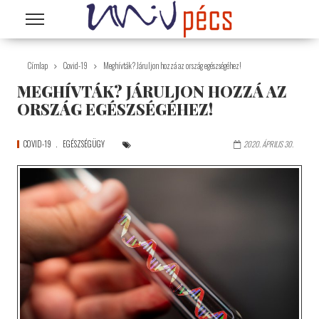
Ugrás a tartalomra
Címlap
Covid-19
Meghívták? Járuljon hozzá az ország egészségéhez!
MEGHÍVTÁK? JÁRULJON HOZZÁ AZ
ORSZÁG EGÉSZSÉGÉHEZ!
COVID-19
EGÉSZSÉGÜGY
2020. ÁPRILIS 30.