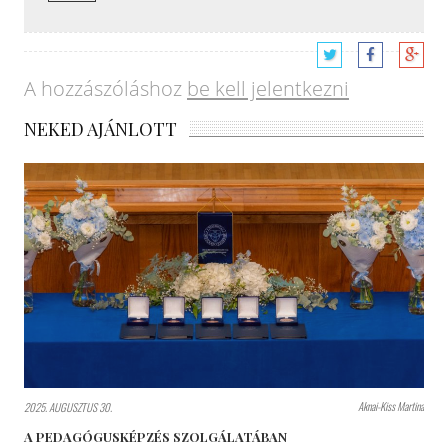
A hozzászóláshoz
be kell jelentkezni
NEKED AJÁNLOTT
Aknai-Kiss Martina
2025. AUGUSZTUS 30.
A PEDAGÓGUSKÉPZÉS SZOLGÁLATÁBAN