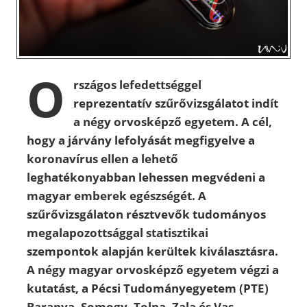
O
rszágos lefedettséggel
reprezentatív szűrővizsgálatot indít
a négy orvosképző egyetem. A cél,
hogy a járvány lefolyását megfigyelve a
koronavírus ellen a lehető
leghatékonyabban lehessen megvédeni a
magyar emberek egészségét. A
szűrővizsgálaton résztvevők tudományos
megalapozottsággal statisztikai
szempontok alapján kerültek kiválasztásra.
A négy magyar orvosképző egyetem végzi a
kutatást, a Pécsi Tudományegyetem (PTE)
Baranya, Somogy, Tolna, Zala és Vas