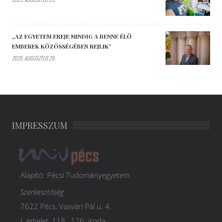
„AZ EGYETEM EREJE MINDIG A BENNE ÉLŐ
EMBEREK KÖZÖSSÉGÉBEN REJLIK”
2025. AUGUSZTUS 29.
IMPRESSZUM
Alapító: Pécsi Tudományegyetem
Szerkesztőség
7622 Pécs, Vasvári Pál u. 4.
I. emelet, 118., 126. iroda