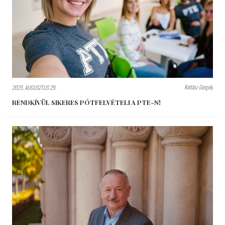
Kottász Gergely
2025. AUGUSZTUS 29.
RENDKÍVÜL SIKERES PÓTFELVÉTELI A PTE-N!