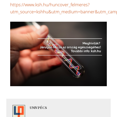
https://www.ksh.hu/huncover_felmeres?
utm_source=kshhu&utm_medium=banner&utm_cam
UNIVPÉCS