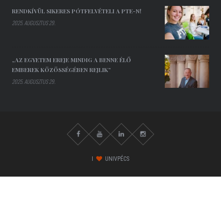
RENDKÍVÜL SIKERES PÓTFELVÉTELI A PTE-N!
2025. AUGUSZTUS 29.
„AZ EGYETEM EREJE MINDIG A BENNE ÉLŐ
EMBEREK KÖZÖSSÉGÉBEN REJLIK”
2025. AUGUSZTUS 29.
I
UNIVPÉCS