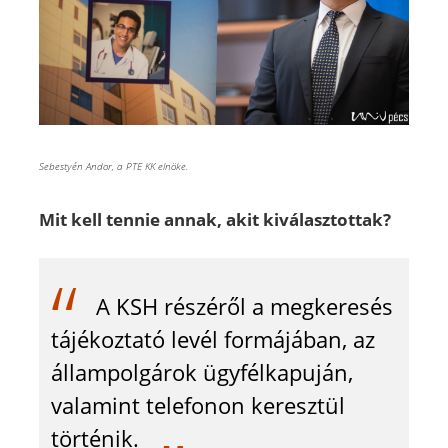
Sebestyén Andor, a PTE KK elnöke.
Mit kell tennie annak, akit kiválasztottak?
A KSH részéről a megkeresés
tájékoztató levél formájában, az
állampolgárok ügyfélkapuján,
valamint telefonon keresztül
történik.