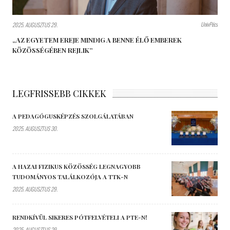
UnivPécs
2025. AUGUSZTUS 29.
„AZ EGYETEM EREJE MINDIG A BENNE ÉLŐ EMBEREK
KÖZÖSSÉGÉBEN REJLIK”
LEGFRISSEBB CIKKEK
A PEDAGÓGUSKÉPZÉS SZOLGÁLATÁBAN
2025. AUGUSZTUS 30.
A HAZAI FIZIKUS KÖZÖSSÉG LEGNAGYOBB
TUDOMÁNYOS TALÁLKOZÓJA A TTK-N
2025. AUGUSZTUS 29.
RENDKÍVÜL SIKERES PÓTFELVÉTELI A PTE-N!
2025. AUGUSZTUS 29.