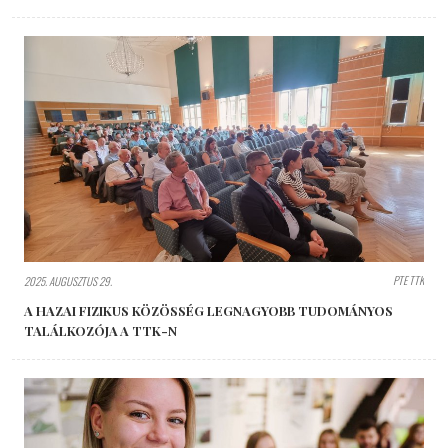
PTE TTK
2025. AUGUSZTUS 29.
A HAZAI FIZIKUS KÖZÖSSÉG LEGNAGYOBB TUDOMÁNYOS
TALÁLKOZÓJA A TTK-N