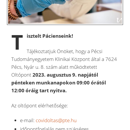
T
isztelt Pácienseink!
Tájékoztatjuk Önöket, hogy a Pécsi
Tudományegyetem Klinikai Központ által a 7624
Pécs, Nyár u. 8. szám alatt működtetett
Oltópont
2023. augusztus 9. napjától
pénteken munkanapokon 09:00 órától
12:00 óráig tart nyitva.
Az oltópont elérhetősége:
e-mail:
covidoltas@pte.hu
időpontfoglalás nem szükséges.