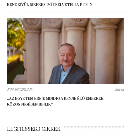
RENDKÍVÜL SIKERES PÓTFELVÉTELI A PTE-N!
UnivPécs
2025. AUGUSZTUS 29.
„AZ EGYETEM EREJE MINDIG A BENNE ÉLŐ EMBEREK
KÖZÖSSÉGÉBEN REJLIK”
LEGFRISSEBB CIKKEK