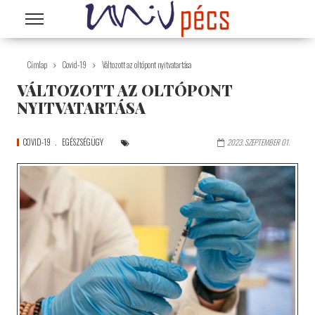
Ugrás a tartalomra
Címlap
Covid-19
Változott az oltópont nyitvatartása
VÁLTOZOTT AZ OLTÓPONT
NYITVATARTÁSA
COVID-19
EGÉSZSÉGÜGY
2023. SZEPTEMBER 01.