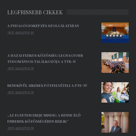
LEGFRISSEBB CIKKEK
A PEDAGÓGUSKÉPZÉS SZOLGÁLATÁBAN
2025. AUGUSZTUS 30.
A HAZAI FIZIKUS KÖZÖSSÉG LEGNAGYOBB
TUDOMÁNYOS TALÁLKOZÓJA A TTK-N
2025. AUGUSZTUS 29.
RENDKÍVÜL SIKERES PÓTFELVÉTELI A PTE-N!
2025. AUGUSZTUS 29.
„AZ EGYETEM EREJE MINDIG A BENNE ÉLŐ
EMBEREK KÖZÖSSÉGÉBEN REJLIK”
2025. AUGUSZTUS 29.