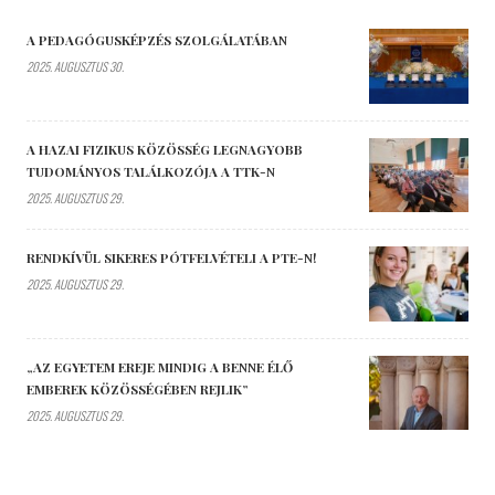
A PEDAGÓGUSKÉPZÉS SZOLGÁLATÁBAN
2025. AUGUSZTUS 30.
A HAZAI FIZIKUS KÖZÖSSÉG LEGNAGYOBB
TUDOMÁNYOS TALÁLKOZÓJA A TTK-N
2025. AUGUSZTUS 29.
RENDKÍVÜL SIKERES PÓTFELVÉTELI A PTE-N!
2025. AUGUSZTUS 29.
„AZ EGYETEM EREJE MINDIG A BENNE ÉLŐ
EMBEREK KÖZÖSSÉGÉBEN REJLIK”
2025. AUGUSZTUS 29.