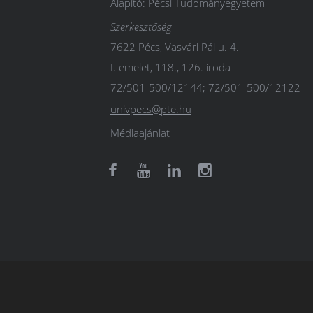
Alapító: Pécsi Tudományegyetem
Szerkesztőség
7622 Pécs, Vasvári Pál u. 4.
I. emelet, 118., 126. iroda
72/501-500/12144; 72/501-500/12122
univpecs@pte.hu
Médiaajánlat