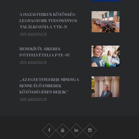
A HAZAI FIZIKUS KÖZÖSSÉG
LEGNAGYOBB TUDOMÁNYOS
TALÁLKOZÓJA A TTK-N
2025. AUGUSZTUS 29.
RENDKÍVÜL SIKERES
PÓTFELVÉTELI A PTE-N!
2025. AUGUSZTUS 29.
„AZ EGYETEM EREJE MINDIG A
BENNE ÉLŐ EMBEREK
KÖZÖSSÉGÉBEN REJLIK”
2025. AUGUSZTUS 29.