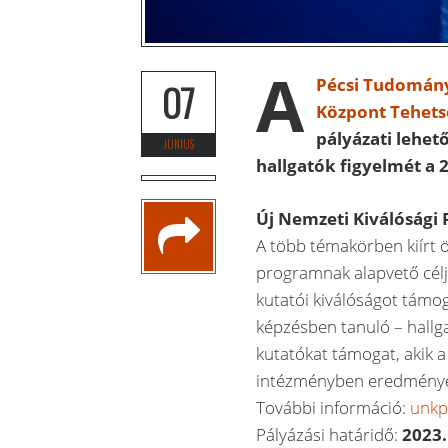
A
Pécsi Tudomány
07
Központ Tehet
pályázati lehet
JÚNIUS
hallgatók figyelmét a
Új Nemzeti Kiválósági
A több témakörben kiírt 
programnak alapvető célja
kutatói kiválóságot támog
képzésben tanuló – hallgat
kutatókat támogat, akik 
intézményben eredményes 
További információ:
unkp
Pályázási határidő:
2023.