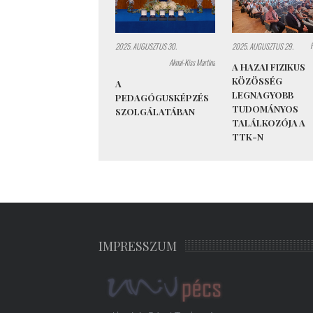
2025. AUGUSZTUS 30.
2025. AUGUSZTUS 29.
Aknai-Kiss Martina
A HAZAI FIZIKUS
KÖZÖSSÉG
A
LEGNAGYOBB
PEDAGÓGUSKÉPZÉS
TUDOMÁNYOS
SZOLGÁLATÁBAN
TALÁLKOZÓJA A
TTK-N
IMPRESSZUM