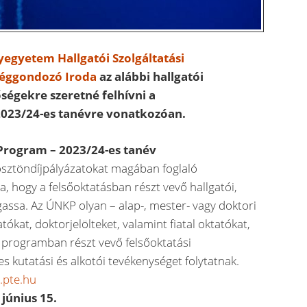
egyetem Hallgatói Szolgáltatási
séggondozó Iroda
az alábbi hallgatói
őségekre szeretné felhívni a
 2023/24-es tanévre vonatkozóan.
 Program – 2023/24-es tanév
ösztöndíjpályázatokat magában foglaló
, hogy a felsőoktatásban részt vevő hallgatói,
assa. Az ÚNKP olyan – alap-, mester- vagy doktori
ókat, doktorjelölteket, valamint fiatal oktatókat,
a programban részt vevő felsőoktatási
kutatási és alkotói tevékenységet folytatnak.
.pte.hu
 június 15.