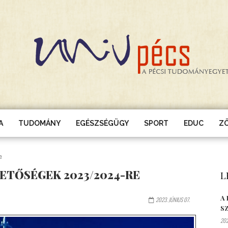
A
TUDOMÁNY
EGÉSZSÉGÜGY
SPORT
EDUC
Z
e
ETŐSÉGEK 2023/2024-RE
L
A
2023. JÚNIUS 07.
S
202