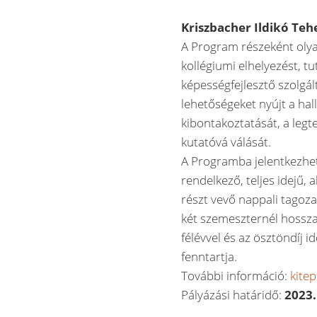
Kriszbacher Ildikó Te
A Program részeként oly
kollégiumi elhelyezést, t
képességfejlesztő szolgá
lehetőségeket nyújt a hal
kibontakoztatását, a leg
kutatóvá válását.
A Programba jelentkezhet
rendelkező, teljes idejű,
részt vevő nappali tagoza
két szemeszternél hosszab
félévvel és az ösztöndíj i
fenntartja.
További információ:
kitep
Pályázási határidő:
2023.