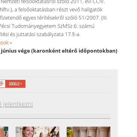
a Nemzeti felsőoktatásról szóló 2011. évi CCIV.
Nftv.), a felsőoktatásban részt vevő hallgatók
 fizetendő egyes térítésekről szóló 51/2007. (III.
a Pécsi Tudományegyetem SzMSz 6. számú
ítési és juttatási szabályzata 17.§-a.
ások »
 június vége (karonként eltérő időpontokban)
GOOGLE +
l jelentkezni