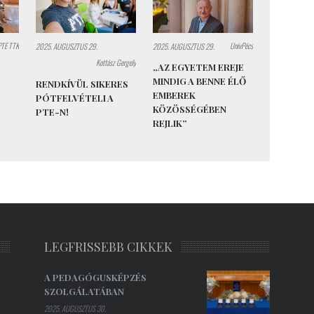
PTE TTK
UnivPécs
2025. AUGUSZTUS 29.
2025. AUGUSZTUS 29.
Kottász Gergely
„AZ EGYETEM EREJE
MINDIG A BENNE ÉLŐ
RENDKÍVÜL SIKERES
EMBEREK
PÓTFELVÉTELI A
KÖZÖSSÉGÉBEN
PTE-N!
REJLIK”
LEGFRISSEBB CIKKEK
A PEDAGÓGUSKÉPZÉS
SZOLGÁLATÁBAN
2025. AUGUSZTUS 30.