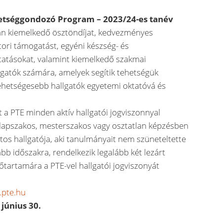
hetséggondozó Program – 2023/24-es tanév
an kiemelkedő ösztöndíjat, kedvezményes
utori támogatást, egyéni készség- és
ltatásokat, valamint kiemelkedő szakmai
lgatók számára, amelyek segítik tehetségük
tehetségesebb hallgatók egyetemi oktatóvá és
 a PTE minden aktív hallgatói jogviszonnyal
 alapszakos, mesterszakos vagy osztatlan képzésben
tos hallgatója, aki tanulmányait nem szüneteltette
b időszakra, rendelkezik legalább két lezárt
dőtartamára a PTE-vel hallgatói jogviszonyát
.pte.hu
 június 30.