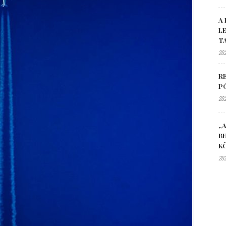
A 
L
T
202
R
P
202
„A
B
K
202