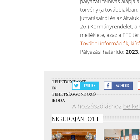
pályázati felhívás alapja 
törvény (a továbbiakban: 
juttatásairól és az általuk
26.) Kormányrendelet, 
melléklete, azaz a PTE tér
További információk, kiír
Pályázási határidő:
2023.
TEHETSÉGPONT
TWITTER
FACEBOOK
ÉS
TEHETSÉGGONDOZÓ
IRODA
A hozzászóláshoz
be kel
NEKED AJÁNLOTT