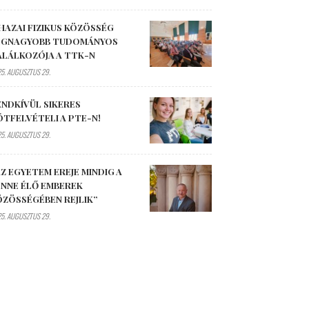
HAZAI FIZIKUS KÖZÖSSÉG
EGNAGYOBB TUDOMÁNYOS
ALÁLKOZÓJA A TTK-N
5. AUGUSZTUS 29.
ENDKÍVÜL SIKERES
ÓTFELVÉTELI A PTE-N!
5. AUGUSZTUS 29.
Z EGYETEM EREJE MINDIG A
ENNE ÉLŐ EMBEREK
ÖZÖSSÉGÉBEN REJLIK”
5. AUGUSZTUS 29.