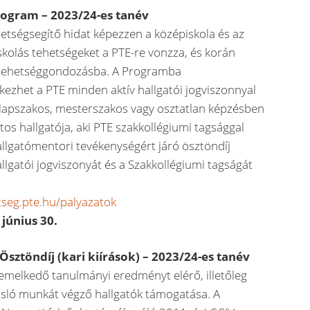
ogram – 2023/24-es tanév
hetségsegítő hidat képezzen a középiskola és az
skolás tehetségeket a PTE-re vonzza, és korán
 tehetséggondozásba. A Programba
kezhet a PTE minden aktív hallgatói jogviszonnyal
 alapszakos, mesterszakos vagy osztatlan képzésben
tos hallgatója, aki PTE szakkollégiumi tagsággal
allgatómentori tevékenységért járó ösztöndíj
llgatói jogviszonyát és a Szakkollégiumi tagságát
tseg.pte.hu/palyazatok
 június 30.
Ösztöndíj (kari kiírások) – 2023/24-es tanév
kiemelkedő tanulmányi eredményt elérő, illetőleg
sló munkát végző hallgatók támogatása. A