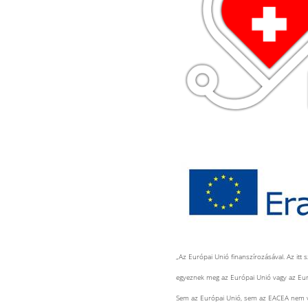
„Az Európai Unió finanszírozásával. Az itt s
egyeznek meg az Európai Unió vagy az Európ
Sem az Európai Unió, sem az EACEA nem vo