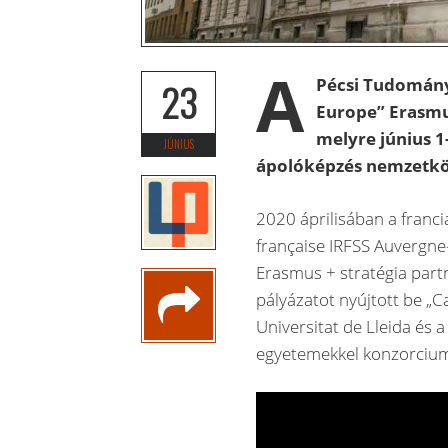
A
Pécsi Tudomán
23
Europe” Erasmu
melyre június 1-
JÚNIUS
ápolóképzés nemzetköz
2020 áprilisában a franc
française IRFSS Auvergn
Erasmus + stratégia par
pályázatot nyújtott be „
Universitat de Lleida és 
egyetemekkel konzorciu