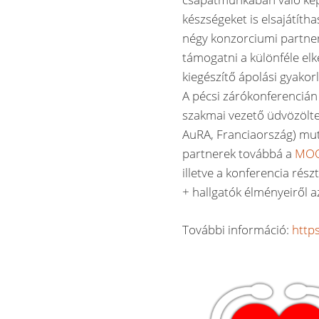
készségeket is elsajátít
négy konzorciumi partner 
támogatni a különféle elk
kiegészítő ápolási gyakor
A pécsi zárókonferencián 
szakmai vezető üdvözölte
AuRA, Franciaország) mut
partnerek továbbá a
MO
illetve a konferencia rés
+ hallgatók élményeiről 
További információ:
http