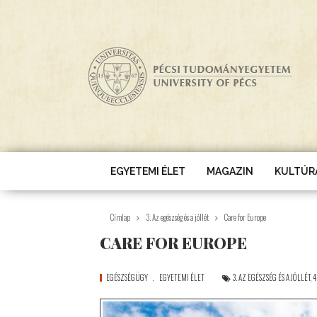
Ugrás a tartalomra
EGYETEMI ÉLET
MAGAZIN
KULTÚR
Címlap
3. Az egészség és a jóllét
Care for Europe
CARE FOR EUROPE
EGÉSZSÉGÜGY
EGYETEMI ÉLET
3. AZ EGÉSZSÉG ÉS A JÓLLÉT
,
4