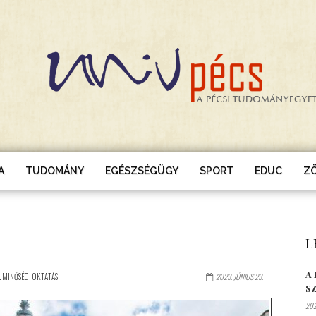
A
TUDOMÁNY
EGÉSZSÉGÜGY
SPORT
EDUC
Z
L
A
. MINŐSÉGI OKTATÁS
2023. JÚNIUS 23.
S
202