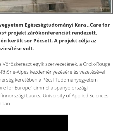
yegyetem Egészségtudományi Kara „Care for
s+ projekt zárókonferenciát rendezett,
én került sor Pécsett. A projekt célja az
iesítése volt.
ia Vöröskereszt egyik szervezetének, a Croix-Rouge
e-Rhône-Alpes kezdeményezésére és vezetésével
tnerség keretében a Pécsi Tudományegyetem
Care for Europe” címmel a spanyolországi
a finnországi Laurea University of Applied Sciences
mban.