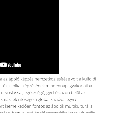
a az ápoló képzés nemzetköziesítése volt a külföldi
tók klinikai képzésének mindennapi gyakorlatba
z orvoslással, egészségüggyel és azon belül az
kmák jelentősége a globalizációval egyre
rt kiemelkedően fontos az ápolók multikulturális
zése, hogy a jövő ápolónemzedéke interkulturális