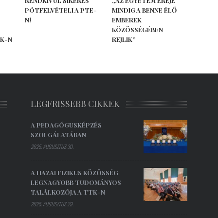
RENDKÍVÜL SIKERES
„AZ EGYETEM EREJE
PÓTFELVÉTELI A PTE-
MINDIG A BENNE ÉLŐ
N!
EMBEREK
KÖZÖSSÉGÉBEN
TK-N
REJLIK”
LEGFRISSEBB CIKKEK
A PEDAGÓGUSKÉPZÉS
SZOLGÁLATÁBAN
2025. AUGUSZTUS 30.
A HAZAI FIZIKUS KÖZÖSSÉG
LEGNAGYOBB TUDOMÁNYOS
TALÁLKOZÓJA A TTK-N
2025. AUGUSZTUS 29.