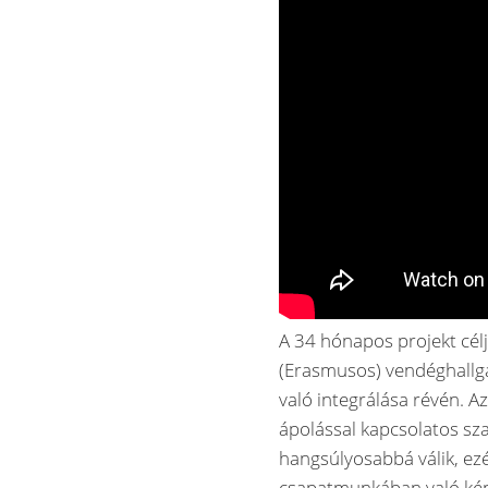
A 34 hónapos projekt célj
(Erasmusos) vendéghallga
való integrálása révén. A
ápolással kapcsolatos sza
hangsúlyosabbá válik, ezé
csapatmunkában való kép