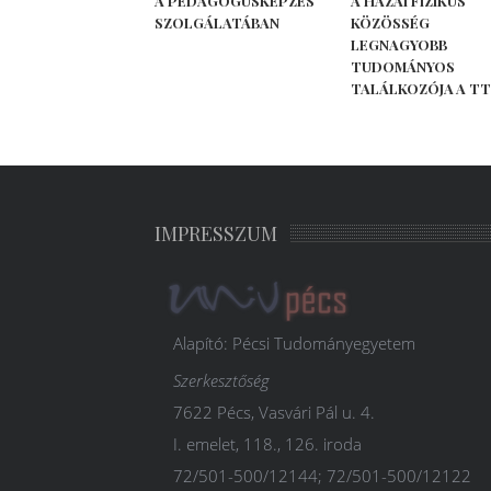
A PEDAGÓGUSKÉPZÉS
A HAZAI FIZIKUS
SZOLGÁLATÁBAN
KÖZÖSSÉG
LEGNAGYOBB
TUDOMÁNYOS
TALÁLKOZÓJA A T
IMPRESSZUM
Alapító: Pécsi Tudományegyetem
Szerkesztőség
7622 Pécs, Vasvári Pál u. 4.
I. emelet, 118., 126. iroda
72/501-500/12144; 72/501-500/12122