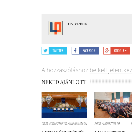
UNIVPÉCS
TWITTER
FACEBOOK
GOOGLE +
A hozzászóláshoz
be kell jelentke
NEKED AJÁNLOTT
Aknai-Kiss Martina
2025. AUGUSZTUS 30.
2025. AUGUSZTUS 29.