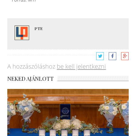
PTE
A hozzászóláshoz
be kell jelentkezni
NEKED AJÁNLOTT