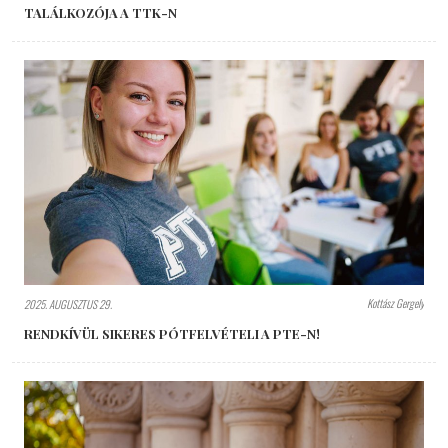
TALÁLKOZÓJA A TTK-N
Kottász Gergely
2025. AUGUSZTUS 29.
RENDKÍVÜL SIKERES PÓTFELVÉTELI A PTE-N!