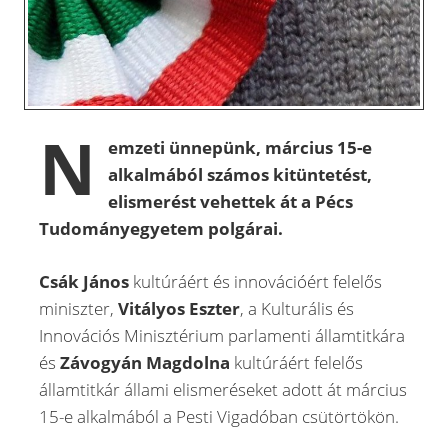
N
emzeti ünnepünk, március 15-e
alkalmából számos kitüntetést,
elismerést vehettek át a Pécs
Tudományegyetem polgárai.
Csák János
kultúráért és innovációért felelős
miniszter,
Vitályos Eszter
, a Kulturális és
Innovációs Minisztérium parlamenti államtitkára
és
Závogyán Magdolna
kultúráért felelős
államtitkár állami elismeréseket adott át március
15-e alkalmából a Pesti Vigadóban csütörtökön.