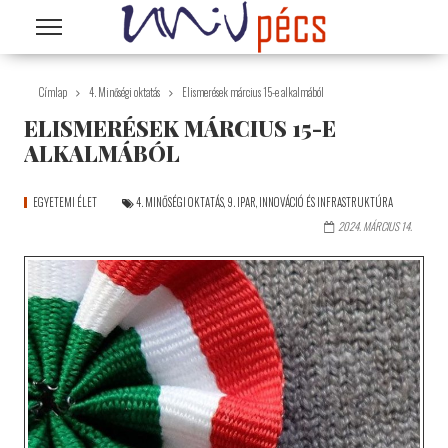
Ugrás a tartalomra
Címlap
4. Minőségi oktatás
Elismerések március 15-e alkalmából
ELISMERÉSEK MÁRCIUS 15-E
ALKALMÁBÓL
EGYETEMI ÉLET
4. MINŐSÉGI OKTATÁS
,
9. IPAR, INNOVÁCIÓ ÉS INFRASTRUKTÚRA
2024. MÁRCIUS 14.