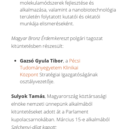
molekulamódszerek fejlesztése és
alkalmazása, valamint a nanobiotechnológia
területén folytatott kutatói és oktatói
munkája elismeréseként.
Magyar Bronz Érdemkereszt
polgári tagozat
kitüntetésben részesült:
Gazsó Gyula Tibor
, a
Pécsi
Tudományegyetem Klinikai
Központ
Stratégiai Igazgatóságának
osztályvezetője.
Sulyok Tamás
, Magyarország köztársasági
elnöke nemzeti ünnepünk alkalmából
kitüntetéseket adott át a Parlament
kupolacsarnokában. Március 15-e alkalmából
Széchenyi-díjat kapott: