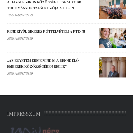
A HAZAI FIZIKUS KÖZÖSSÉG LEGNAGYOBB
TUDOMÁNYOS TALÁLKOZÓJA A TTK-N
2025. AUGUSZTUS 29.
RENDKÍVÜL SIKERES PÓTFELVÉTELI A PTE-N!
2025. AUGUSZTUS 29.
„AZ EGYETEM EREJE MINDIG A BENNE ÉLŐ
EMBEREK KÖZÖSSÉGÉBEN REJLIK”
2025. AUGUSZTUS 29.
IMPRESSZUM