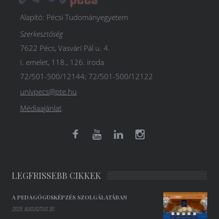
Alapító: Pécsi Tudományegyetem
Szerkesztőség
7622 Pécs, Vasvári Pál u. 4.
I. emelet, 118., 126. iroda
72/501-500/12144; 72/501-500/12122
univpecs@pte.hu
Médiaajánlat
LEGFRISSEBB CIKKEK
A PEDAGÓGUSKÉPZÉS SZOLGÁLATÁBAN
2025. AUGUSZTUS 30.