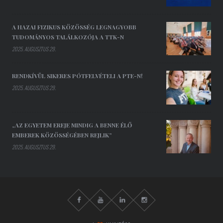
A HAZAI FIZIKUS KÖZÖSSÉG LEGNAGYOBB
TUDOMÁNYOS TALÁLKOZÓJA A TTK-N
2025. AUGUSZTUS 29.
RENDKÍVÜL SIKERES PÓTFELVÉTELI A PTE-N!
2025. AUGUSZTUS 29.
„AZ EGYETEM EREJE MINDIG A BENNE ÉLŐ
EMBEREK KÖZÖSSÉGÉBEN REJLIK”
2025. AUGUSZTUS 29.