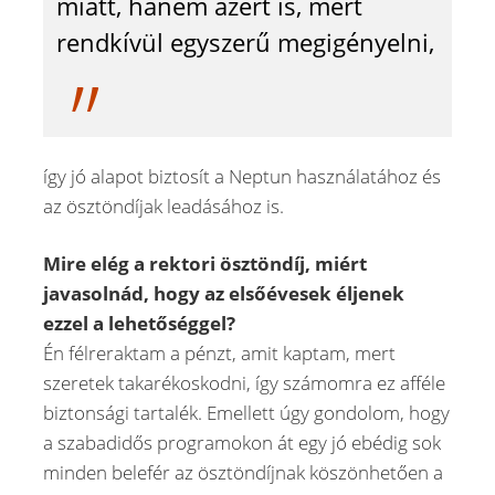
miatt, hanem azért is, mert
rendkívül egyszerű megigényelni,
így jó alapot biztosít a Neptun használatához és
az ösztöndíjak leadásához is.
Mire elég a rektori ösztöndíj, miért
javasolnád, hogy az elsőévesek éljenek
ezzel a lehetőséggel?
Én félreraktam a pénzt, amit kaptam, mert
szeretek takarékoskodni, így számomra ez afféle
biztonsági tartalék. Emellett úgy gondolom, hogy
a szabadidős programokon át egy jó ebédig sok
minden belefér az ösztöndíjnak köszönhetően a