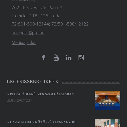
7622 Pécs, Vasvári Pál u. 4.
I. emelet, 118., 126. iroda
72/501-500/12144; 72/501-500/12122
univpecs@pte.hu
Médiaajánlat
LEGFRISSEBB CIKKEK
A PEDAGÓGUSKÉPZÉS SZOLGÁLATÁBAN
2025. AUGUSZTUS 30.
A HAZAI FIZIKUS KÖZÖSSÉG LEGNAGYOBB