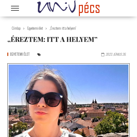
Ugrás a tartalomra
Címlap
Egyetemi élet
„Éreztem: itt a helyem”
„ÉREZTEM: ITT A HELYEM”
EGYETEMI ÉLET
2023. JÚNIUS 26.