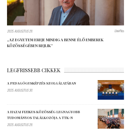
UnivPécs
2025. AUGUSZTUS 29.
„AZ EGYETEM EREJE MINDIG A BENNE ÉLŐ EMBEREK
KÖZÖSSÉGÉBEN REJLIK”
LEGFRISSEBB CIKKEK
A PEDAGÓGUSKÉPZÉS SZOLGÁLATÁBAN
2025. AUGUSZTUS 30.
A HAZAI FIZIKUS KÖZÖSSÉG LEGNAGYOBB
TUDOMÁNYOS TALÁLKOZÓJA A TTK-N
2025. AUGUSZTUS 29.