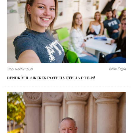
Kottász Gergely
2025. AUGUSZTUS 29.
RENDKÍVÜL SIKERES PÓTFELVÉTELI A PTE-N!