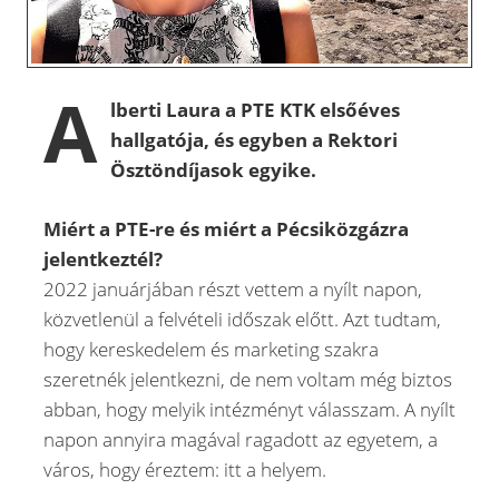
A
lberti Laura a PTE KTK elsőéves
hallgatója, és egyben a Rektori
Ösztöndíjasok egyike.
Miért a PTE-re és miért a Pécsiközgázra
jelentkeztél?
2022 januárjában részt vettem a nyílt napon,
közvetlenül a felvételi időszak előtt. Azt tudtam,
hogy kereskedelem és marketing szakra
szeretnék jelentkezni, de nem voltam még biztos
abban, hogy melyik intézményt válasszam. A nyílt
napon annyira magával ragadott az egyetem, a
város, hogy éreztem: itt a helyem.