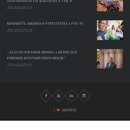
TUDOMÁNYOS TALÁLKOZÓJA A TTK-N
2025. AUGUSZTUS 29.
RENDKÍVÜL SIKERES PÓTFELVÉTELI A PTE-N!
2025. AUGUSZTUS 29.
„AZ EGYETEM EREJE MINDIG A BENNE ÉLŐ
EMBEREK KÖZÖSSÉGÉBEN REJLIK”
2025. AUGUSZTUS 29.
I
UNIVPÉCS