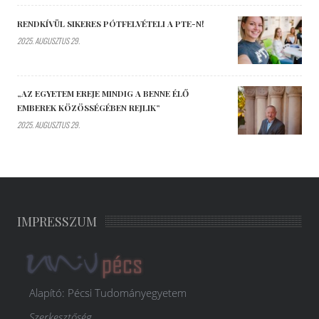
RENDKÍVÜL SIKERES PÓTFELVÉTELI A PTE-N!
2025. AUGUSZTUS 29.
„AZ EGYETEM EREJE MINDIG A BENNE ÉLŐ
EMBEREK KÖZÖSSÉGÉBEN REJLIK”
2025. AUGUSZTUS 29.
IMPRESSZUM
Alapító: Pécsi Tudományegyetem
Szerkesztőség