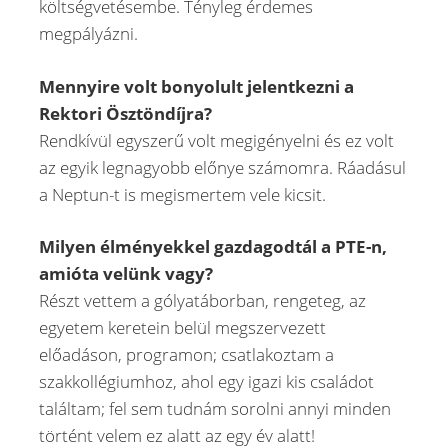
költségvetésembe. Tényleg érdemes
megpályázni.
Mennyire volt bonyolult jelentkezni a
Rektori Ösztöndíjra?
Rendkívül egyszerű volt megigényelni és ez volt
az egyik legnagyobb előnye számomra. Ráadásul
a Neptun-t is megismertem vele kicsit.
Milyen élményekkel gazdagodtál a PTE-n,
amióta velünk vagy?
Részt vettem a gólyatáborban, rengeteg, az
egyetem keretein belül megszervezett
előadáson, programon; csatlakoztam a
szakkollégiumhoz, ahol egy igazi kis családot
találtam; fel sem tudnám sorolni annyi minden
történt velem ez alatt az egy év alatt!