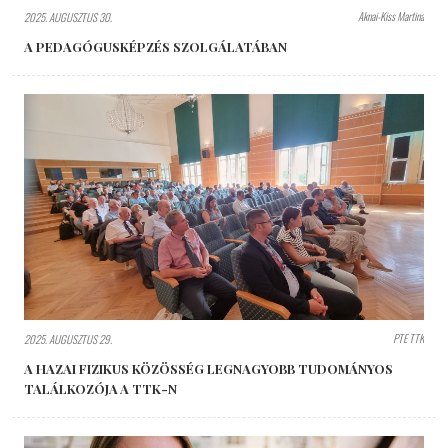
Aknai-Kiss Martina
2025. AUGUSZTUS 30.
A PEDAGÓGUSKÉPZÉS SZOLGÁLATÁBAN
PTE TTK
2025. AUGUSZTUS 29.
A HAZAI FIZIKUS KÖZÖSSÉG LEGNAGYOBB TUDOMÁNYOS
TALÁLKOZÓJA A TTK-N