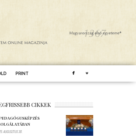
ÖLD
PRINT
EGFRISSEBB CIKKEK
 PEDAGÓGUSKÉPZÉS
ZOLGÁLATÁBAN
5. AUGUSZTUS 30.