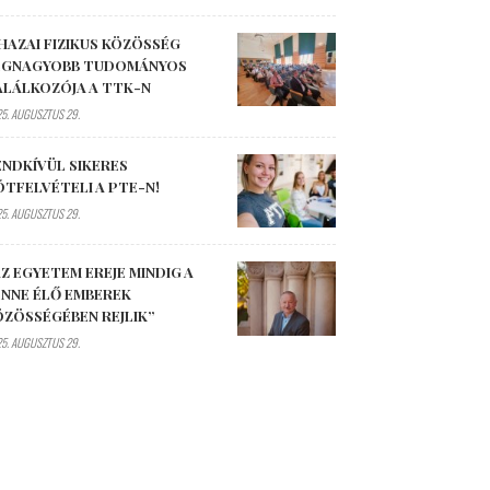
HAZAI FIZIKUS KÖZÖSSÉG
EGNAGYOBB TUDOMÁNYOS
ALÁLKOZÓJA A TTK-N
5. AUGUSZTUS 29.
ENDKÍVÜL SIKERES
ÓTFELVÉTELI A PTE-N!
5. AUGUSZTUS 29.
Z EGYETEM EREJE MINDIG A
ENNE ÉLŐ EMBEREK
ÖZÖSSÉGÉBEN REJLIK”
5. AUGUSZTUS 29.