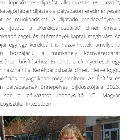
en lépcsőzetes díjazást alkalmaztak, és „kezdő”,
” kategóriában díjazták a pályázaton eredményesen
kat és munkaadókat. A díjátadó rendezvényre a
ba jutott, a „Kerékpárosbarát” címet elnyert
unkaadó cégek és intézmények kaptak meghívást. Az
jai egy-egy kerékpárt is hazavihettek, amellyel a
sen hozzájárul a munkahely környezetbarát
téséhez, bővítéséhez. Emellett a címnyertesek egy
k használni a Kerékpárosbarát címet, illetve logót,
kációs anyagaikban megjeleníteni. Az Építési és
um pályázatának ünnepélyes díjkiosztójára 2023.
t sor a pályázatot lebonyolító KTI Magyar
ogisztikai Intézetben.