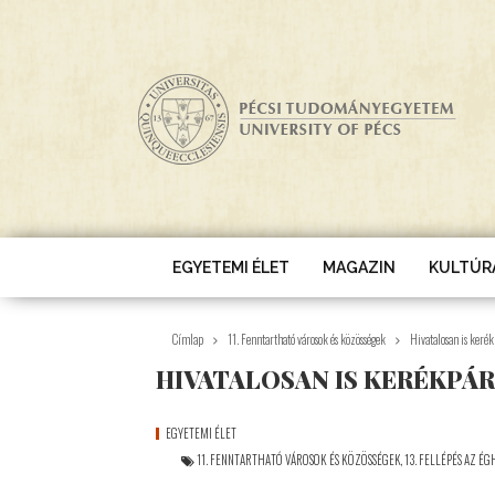
Ugrás a tartalomra
EGYETEMI ÉLET
MAGAZIN
KULTÚR
Címlap
11. Fenntartható városok és közösségek
Hivatalosan is keré
HIVATALOSAN IS KERÉKPÁ
EGYETEMI ÉLET
11. FENNTARTHATÓ VÁROSOK ÉS KÖZÖSSÉGEK
,
13. FELLÉPÉS AZ É