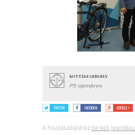
KOTTÁSZ GERGELY
PTE sajtóreferens
TWITTER
FACEBOOK
GOOGLE +
A hozzászóláshoz
be kell jelentke