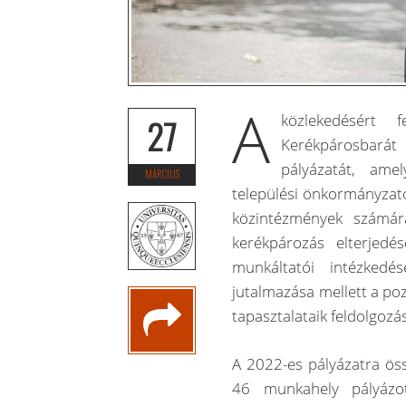
A
közlekedésért 
27
Kerékpárosbará
pályázatát, ame
MÁRCIUS
települési önkormányzatok
közintézmények számár
kerékpározás elterjedés
munkáltatói intézkedé
jutalmazása mellett a po
tapasztalataik feldolgozá
A 2022-es pályázatra ös
46 munkahely pályázot