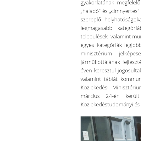
gyakorlatának megfelelő
„haladó” és „címnyertes
szereplő helyhatóságo
legmagasabb kategóriá
települések, valamint m
egyes kategóriák legjobb
minisztérium jelképe
járműflottájának fejlesz
éven keresztül jogosulta
valamint táblát kommuni
Közlekedési Minisztéri
március 24-én kerül
Közlekedéstudományi és L