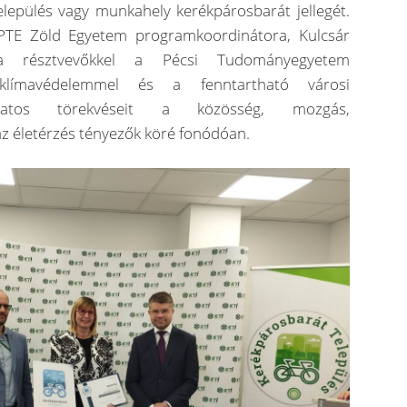
település vagy munkahely kerékpárosbarát jellegét.
PTE Zöld Egyetem programkoordinátora, Kulcsár
a résztvevőkkel a Pécsi Tudományegyetem
 klímavédelemmel és a fenntartható városi
solatos törekvéseit a közösség, mozgás,
z életérzés tényezők köré fonódóan.