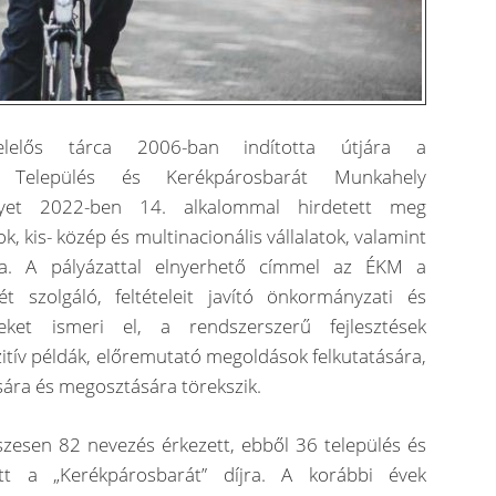
felelős tárca 2006-ban indította útjára a
t Település és Kerékpárosbarát Munkahely
lyet 2022-ben 14. alkalommal hirdetett meg
, kis- közép és multinacionális vállalatok, valamint
a. A pályázattal elnyerhető címmel az ÉKM a
ét szolgáló, feltételeit javító önkormányzati és
seket ismeri el, a rendszerszerű fejlesztések
zitív példák, előremutató megoldások felkutatására,
sára és megosztására törekszik.
szesen 82 nevezés érkezett, ebből 36 település és
t a „Kerékpárosbarát” díjra. A korábbi évek