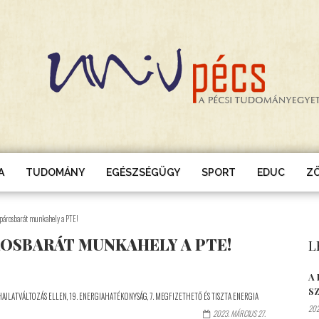
A
TUDOMÁNY
EGÉSZSÉGÜGY
SPORT
EDUC
Z
kpárosbarát munkahely a PTE!
ROSBARÁT MUNKAHELY A PTE!
L
A
S
GHAJLATVÁLTOZÁS ELLEN
,
19. ENERGIAHATÉKONYSÁG
,
7. MEGFIZETHETŐ ÉS TISZTA ENERGIA
202
2023. MÁRCIUS 27.