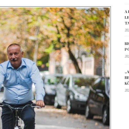
A 
L
T
202
R
P
202
„A
B
K
202