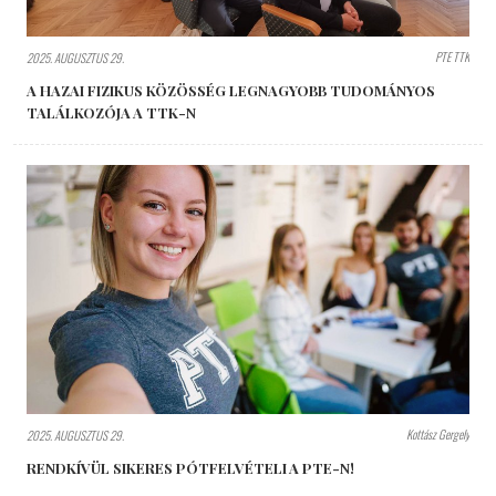
PTE TTK
2025. AUGUSZTUS 29.
A HAZAI FIZIKUS KÖZÖSSÉG LEGNAGYOBB TUDOMÁNYOS
TALÁLKOZÓJA A TTK-N
Kottász Gergely
2025. AUGUSZTUS 29.
RENDKÍVÜL SIKERES PÓTFELVÉTELI A PTE-N!