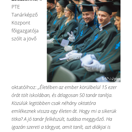
PTE
Tanárképző
Központ
főigazgatója
szólt a jövő
oktatóihoz:
„Életében az ember körülbelül 15 ezer
órát tölt iskolában, és átlagosan 50 tanár tanítja.
Közülük legtöbben csak néhány oktatóra
emlékeznek vissza egy életen át. Hogy mi a sikerük
titka? A jó tanár felkészült, tudása meggyőző. Ha
igazán szereti a tárgyat, amit tanít, azt diákjai is