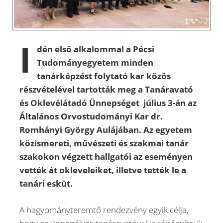
I
dén első alkalommal a Pécsi
Tudományegyetem minden
tanárképzést folytató kar közös
részvételével tartották meg a Tanáravató
és Oklevélátadó Ünnepséget július 3-án az
Általános Orvostudományi Kar dr.
Romhányi György Aulájában. Az egyetem
közismereti, művészeti és szakmai tanár
szakokon végzett hallgatói az eseményen
vették át okleveleiket, illetve tették le a
tanári esküt.
A hagyományteremtő rendezvény egyik célja,