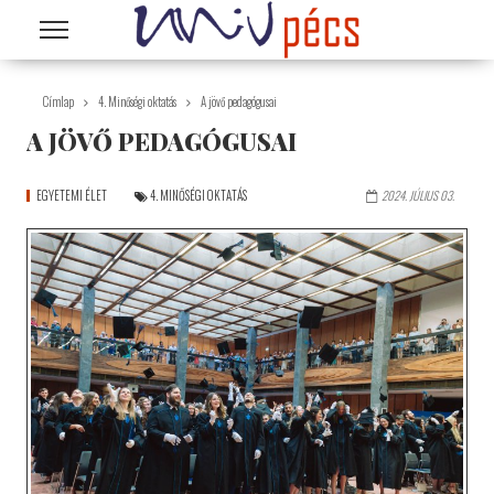
Ugrás a tartalomra
Címlap
4. Minőségi oktatás
A jövő pedagógusai
A JÖVŐ PEDAGÓGUSAI
EGYETEMI ÉLET
4. MINŐSÉGI OKTATÁS
2024. JÚLIUS 03.