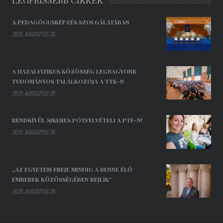
LEGFRISSEBB CIKKEK
A PEDAGÓGUSKÉPZÉS SZOLGÁLATÁBAN
2025. AUGUSZTUS 30.
A HAZAI FIZIKUS KÖZÖSSÉG LEGNAGYOBB
TUDOMÁNYOS TALÁLKOZÓJA A TTK-N
2025. AUGUSZTUS 29.
RENDKÍVÜL SIKERES PÓTFELVÉTELI A PTE-N!
2025. AUGUSZTUS 29.
„AZ EGYETEM EREJE MINDIG A BENNE ÉLŐ
EMBEREK KÖZÖSSÉGÉBEN REJLIK”
2025. AUGUSZTUS 29.