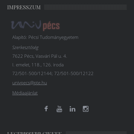
IMPRESSZUM
Alapító: Pécsi Tudományegyetem
Szerkesztőség
7622 Pécs, Vasvári Pál u. 4.
I. emelet, 118., 126. iroda
72/501-500/12144; 72/501-500/12122
univpecs@pte.hu
Médiaajánlat