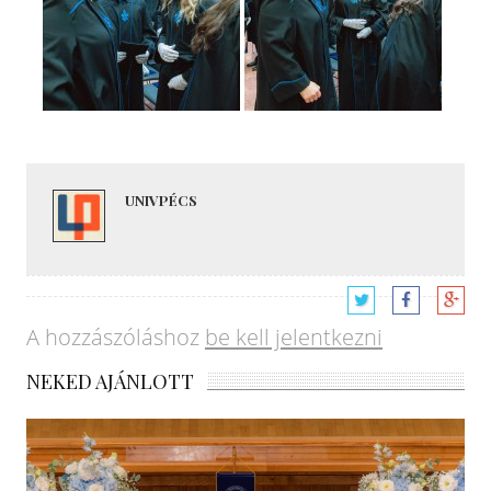
UNIVPÉCS
A hozzászóláshoz
be kell jelentkezni
NEKED AJÁNLOTT