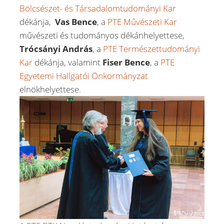
Bölcsészet- és Társadalomtudományi Kar
dékánja,
Vas Bence
, a
PTE Művészeti Kar
művészeti és tudományos dékánhelyettese,
Trócsányi András
, a
PTE Természettudományi
Kar
dékánja, valamint
Fiser Bence
, a
PTE
Egyetemi Hallgatói Önkormányzat
elnökhelyettese.