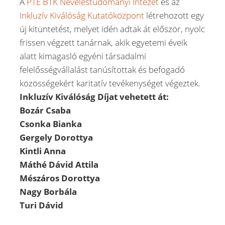
A
PTE BTK Neveléstudományi Intézet
és az
Inkluzív Kiválóság Kutatóközpont
létrehozott egy
új kitüntetést, melyet idén adtak át először, nyolc
frissen végzett tanárnak, akik egyetemi éveik
alatt kimagasló egyéni társadalmi
felelősségvállalást tanúsítottak és befogadó
közösségekért karitatív tevékenységet végeztek.
Inkluzív Kiválóság Díjat vehetett át:
Bozár Csaba
Csonka Bianka
Gergely Dorottya
Kintli Anna
Máthé Dávid Attila
Mészáros Dorottya
Nagy Borbála
Turi Dávid