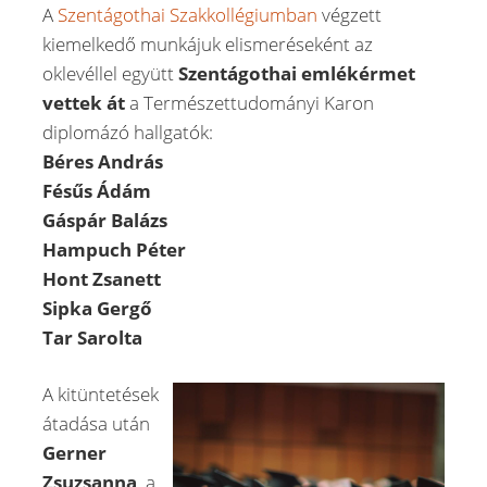
A
Szentágothai Szakkollégiumban
végzett
kiemelkedő munkájuk elismeréseként az
oklevéllel együtt
Szentágothai emlékérmet
vettek át
a Természettudományi Karon
diplomázó hallgatók:
Béres András
Fésűs Ádám
Gáspár Balázs
Hampuch Péter
Hont Zsanett
Sipka Gergő
Tar Sarolta
A kitüntetések
átadása után
Gerner
Zsuzsanna
, a