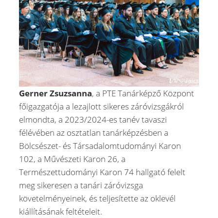
Gerner Zsuzsanna
, a PTE Tanárképző Központ
főigazgatója a lezajlott sikeres záróvizsgákról
elmondta, a 2023/2024-es tanév tavaszi
félévében az osztatlan tanárképzésben a
Bölcsészet- és Társadalomtudományi Karon
102, a Művészeti Karon 26, a
Természettudományi Karon 74 hallgató felelt
meg sikeresen a tanári záróvizsga
követelményeinek, és teljesítette az oklevél
kiállításának feltételeit.