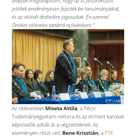
alapján megállapítom, hogy az itt felsorakozott
jelöltek eredményesen fejezték be tanulmányaikat,
és az oklevél átvételére jogosultak. Én ezennel
Önöket okleveles tanárrá nyilvánítom.”
Az okleveleket
Miseta Attila
, a Pécsi
Tudományegyetem rektora és az érintett karokat
képviselők adták át a végzetteknek. Az
eseményen részt vett
Bene Krisztián
, a
PTE