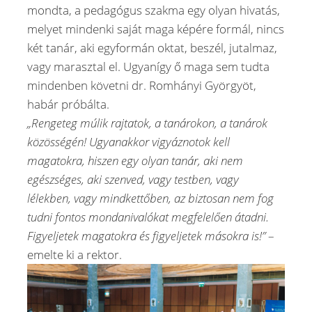
mondta, a pedagógus szakma egy olyan hivatás,
melyet mindenki saját maga képére formál, nincs
két tanár, aki egyformán oktat, beszél, jutalmaz,
vagy marasztal el. Ugyanígy ő maga sem tudta
mindenben követni dr. Romhányi Györgyöt,
habár próbálta.
„Rengeteg múlik rajtatok, a tanárokon, a tanárok
közösségén! Ugyanakkor vigyáznotok kell
magatokra, hiszen egy olyan tanár, aki nem
egészséges, aki szenved, vagy testben, vagy
lélekben, vagy mindkettőben, az biztosan nem fog
tudni fontos mondanivalókat megfelelően átadni.
Figyeljetek magatokra és figyeljetek másokra is!”
–
emelte ki a rektor.