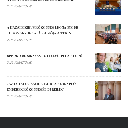
2025. AUGUSZTUS 30.
A HAZAI FIZIKUS KÖZÖSSÉG LEGNAGYOBB
TUDOMÁNYOS TALÁLKOZÓJA A TTK-N
2025. AUGUSZTUS 29.
RENDKÍVÜL SIKERES PÓTFELVÉTELI A PTE-N!
2025. AUGUSZTUS 29.
„AZ EGYETEM EREJE MINDIG A BENNE ÉLŐ
EMBEREK KÖZÖSSÉGÉBEN REJLIK”
2025. AUGUSZTUS 29.