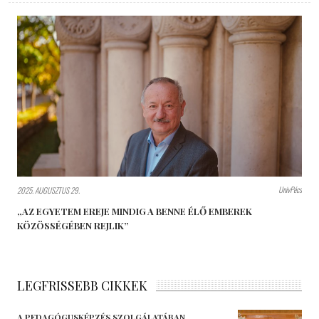
UnivPécs
2025. AUGUSZTUS 29.
„AZ EGYETEM EREJE MINDIG A BENNE ÉLŐ EMBEREK
KÖZÖSSÉGÉBEN REJLIK”
LEGFRISSEBB CIKKEK
A PEDAGÓGUSKÉPZÉS SZOLGÁLATÁBAN