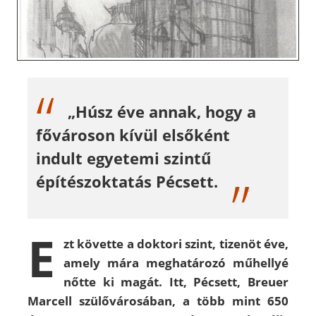
„Húsz éve annak, hogy a
fővároson kívül elsőként
indult egyetemi szintű
építészoktatás Pécsett.
E
zt követte a doktori szint, tizenöt éve,
amely mára meghatározó műhellyé
nőtte ki magát. Itt, Pécsett, Breuer
Marcell szülővárosában, a több mint 650