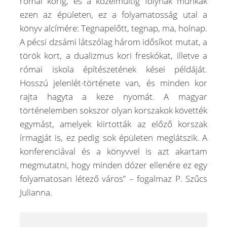
római korig, és a közelmúltig folynak munkák
ezen az épületen, ez a folyamatosság utal a
könyv alcímére: Tegnapelőtt, tegnap, ma, holnap.
A pécsi dzsámi látszólag három idősíkot mutat, a
török kort, a dualizmus kori freskókat, illetve a
római iskola építészetének kései példáját.
Hosszú jelenlét-története van, és minden kor
rajta hagyta a keze nyomát. A magyar
történelemben sokszor olyan korszakok követték
egymást, amelyek kiirtották az előző korszak
írmagját is, ez pedig sok épületen meglátszik. A
konferenciával és a könyvvel is azt akartam
megmutatni, hogy minden dózer ellenére ez egy
folyamatosan létező város” – fogalmaz P. Szűcs
Julianna.