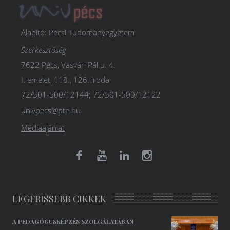
Alapító: Pécsi Tudományegyetem
Szerkesztőség
7622 Pécs, Vasvári Pál u. 4.
I. emelet, 118., 126. iroda
72/501-500/12144; 72/501-500/12122
univpecs@pte.hu
Médiaajánlat
LEGFRISSEBB CIKKEK
A PEDAGÓGUSKÉPZÉS SZOLGÁLATÁBAN