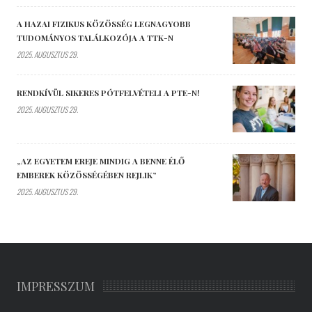
A HAZAI FIZIKUS KÖZÖSSÉG LEGNAGYOBB
TUDOMÁNYOS TALÁLKOZÓJA A TTK-N
2025. AUGUSZTUS 29.
RENDKÍVÜL SIKERES PÓTFELVÉTELI A PTE-N!
2025. AUGUSZTUS 29.
„AZ EGYETEM EREJE MINDIG A BENNE ÉLŐ
EMBEREK KÖZÖSSÉGÉBEN REJLIK”
2025. AUGUSZTUS 29.
IMPRESSZUM