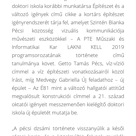
doktori iskola korábbi munkatársa Építészet és a
változó igények című cikke a kortárs építészet
igényrendszerét tárja fel, amelyet Szintén Bianka
Pécsi közösség vizuális kommunikációja
művészeti eszközökkel – A PTE Műszaki és
Informatikai Kar LAKNI KELL 2019
programsorozatának története című
tanulmánya követ. Getto Tamás Pécs, víz-vízió
címmel a víz építészeti vonatkozásairól közöl
írást, míg Medvegy Gabriella Új feladathoz – új
épület – Az É81 mint a változó hallgatói attitűd
megvalósult konstrukciói címmel a 21. század
oktatói igényeit messzemenően kielégítő doktori
iskola új épületét mutatja be.
„A pécsi dzsámi története visszanyúlik a késői