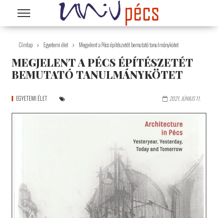
Ugrás a tartalomra
Címlap
Egyetemi élet
Megjelent a Pécs építészetét bemutató tanulmánykötet
MEGJELENT A PÉCS ÉPÍTÉSZETÉT
BEMUTATÓ TANULMÁNYKÖTET
EGYETEMI ÉLET
2021. JÚNIUS 11.