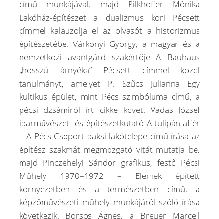
című munkájával, majd Pilkhoffer Mónika
Lakóház-építészet a dualizmus kori Pécsett
címmel kalauzolja el az olvasót a historizmus
építészetébe. Várkonyi György, a magyar és a
nemzetközi avantgárd szakértője A Bauhaus
„hosszú árnyéka” Pécsett címmel közöl
tanulmányt, amelyet P. Szűcs Julianna Egy
kultikus épület, mint Pécs szimbóluma című, a
pécsi dzsámiról írt cikke követ. Vadas József
iparművészet- és építészetkutató A tulipán-affér
– A Pécs Csoport paksi lakótelepe című írása az
építész szakmát megmozgató vitát mutatja be,
majd Pinczehelyi Sándor grafikus, festő Pécsi
Műhely 1970–1972 – Elemek épített
környezetben és a természetben című, a
képzőművészeti műhely munkájáról szóló írása
következik. Borsos Ágnes, a Breuer Marcell