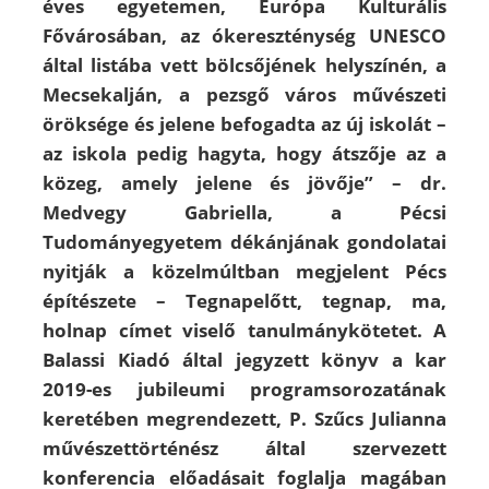
éves egyetemen, Európa Kulturális
Fővárosában, az ókereszténység UNESCO
által listába vett bölcsőjének helyszínén, a
Mecsekalján, a pezsgő város művészeti
öröksége és jelene befogadta az új iskolát –
az iskola pedig hagyta, hogy átszője az a
közeg, amely jelene és jövője” – dr.
Medvegy Gabriella, a Pécsi
Tudományegyetem dékánjának gondolatai
nyitják a közelmúltban megjelent Pécs
építészete – Tegnapelőtt, tegnap, ma,
holnap címet viselő tanulmánykötetet. A
Balassi Kiadó által jegyzett könyv a kar
2019-es jubileumi programsorozatának
keretében megrendezett, P. Szűcs Julianna
művészettörténész által szervezett
konferencia előadásait foglalja magában