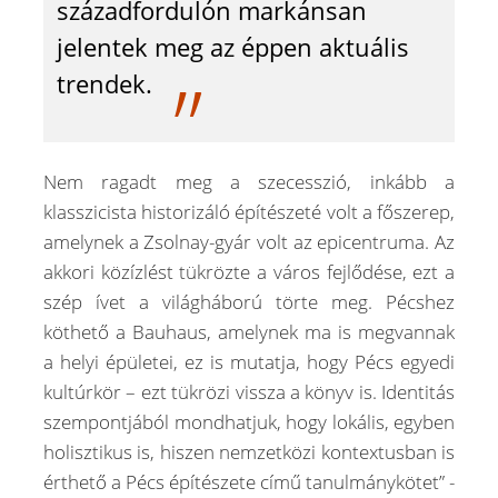
századfordulón markánsan
jelentek meg az éppen aktuális
trendek.
Nem ragadt meg a szecesszió, inkább a
klasszicista historizáló építészeté volt a főszerep,
amelynek a Zsolnay-gyár volt az epicentruma. Az
akkori közízlést tükrözte a város fejlődése, ezt a
szép ívet a világháború törte meg. Pécshez
köthető a Bauhaus, amelynek ma is megvannak
a helyi épületei, ez is mutatja, hogy Pécs egyedi
kultúrkör – ezt tükrözi vissza a könyv is. Identitás
szempontjából mondhatjuk, hogy lokális, egyben
holisztikus is, hiszen nemzetközi kontextusban is
érthető a Pécs építészete című tanulmánykötet” -