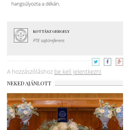
hangsúlyozta a dékán.
KOTTÁSZ GERGELY
PTE sajtóreferens
A hozzászóláshoz
be kell jelentkezni
NEKED AJÁNLOTT