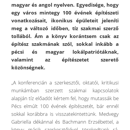
magyar és angol nyelven. Egyedisége, hogy
egy város mintegy 100 évének építészeti
vonatkozásait, ikonikus épületeit jeleníti
meg a változó időben, tíz szakmai szerző
tollából. Ám a könyv korántsem csak az
építész szakmának szól, sokkal inkább a
pécsi és magyar lokálpatriótáknak,
valamint az építészetet szerető
közönségnek.
„A konferencián a szerkesztői, oktatói, kritikusi
munkámban szerzett szakmai kapcsolatok
alapján tíz előadót kértem fel, hogy mutassák be
Pécs elmúlt 100 évének építészetét, bár ennél
sokkal korábbra is visszatekintettünk. Medvegy
Gabriella dékánnal és Bachmann Erzsébettel, a
könyv másik szerkesztőjével törekedtünk rá,