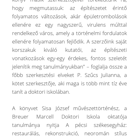
hogy megmutassuk: az építészetet érintő
folyamatos változások, akár épületrombolások
ellenére ez egy nagyszerű, virulens múlttal
rendelkező város, amely a történelmi fordulatok
ellenére folyamatosan fejlődik. A szerzőink saját
korszakuk kiváló kutatói, az építészeti
vonatkozások egy-egy érdekes, fontos szeletét
jelenítik meg tanulmányukban” – foglalja össze a
főbb szerkesztési elveket P. Szűcs Julianna, a
kötet szerkesztője, aki maga is több mint tíz éve
tanít a doktori iskolában.
A könyvet Sisa József művészettörténész, a
Breuer Marcell Doktori Iskola oktatója
tanulmánya nyitja A pécsi székesegyház:
restaurálás, rekonstrukció, neoromán stílus