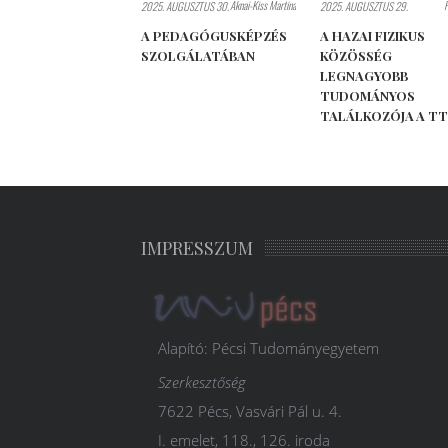
Aknai-Kiss Martina
2025. AUGUSZTUS 30.
2025. AUGUSZTUS 29.
A PEDAGÓGUSKÉPZÉS
A HAZAI FIZIKUS
SZOLGÁLATÁBAN
KÖZÖSSÉG
LEGNAGYOBB
TUDOMÁNYOS
TALÁLKOZÓJA A T
IMPRESSZUM
Alapító: Pécsi Tudományegyetem
Szerkesztőség
7622 Pécs, Vasvári Pál u. 4.
I. emelet, 118., 126. iroda