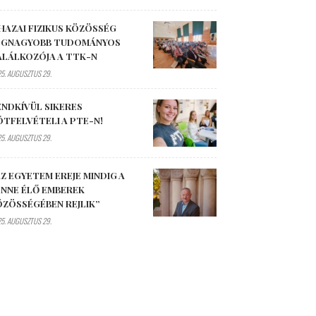
HAZAI FIZIKUS KÖZÖSSÉG
EGNAGYOBB TUDOMÁNYOS
ALÁLKOZÓJA A TTK-N
5. AUGUSZTUS 29.
ENDKÍVÜL SIKERES
ÓTFELVÉTELI A PTE-N!
5. AUGUSZTUS 29.
Z EGYETEM EREJE MINDIG A
ENNE ÉLŐ EMBEREK
ÖZÖSSÉGÉBEN REJLIK”
5. AUGUSZTUS 29.