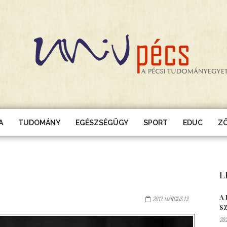
A
TUDOMÁNY
EGÉSZSÉGÜGY
SPORT
EDUC
Z
L
A
2017. MÁRCIUS 13.
S
202