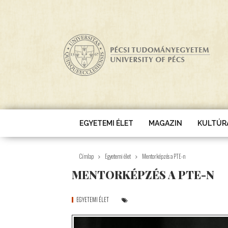
Ugrás a tartalomra
EGYETEMI ÉLET
MAGAZIN
KULTÚR
Címlap
Egyetemi élet
Mentorképzés a PTE-n
MENTORKÉPZÉS A PTE-N
EGYETEMI ÉLET