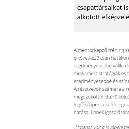
csapattársaikat 
alkotott elképzelé
A mentorképző tréning se
elkövetkezőkben hatékony
eredményesebbé válik a k
megismert stratégiák és 
eredményesebbé és színe
A résztvevők számára a re
megszokottól eltérő külső
legfőképpen a különleges
hatása. Ennek igazolásár
„Hasznos volt a jövőbeni 