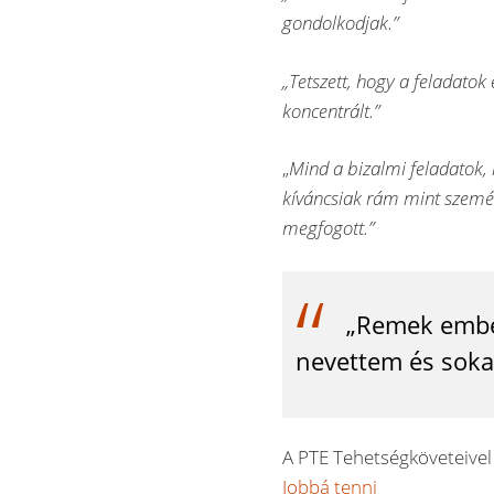
gondolkodjak.”
„Tetszett, hogy a feladato
koncentrált.”
„
Mind a bizalmi feladatok,
kíváncsiak rám mint szemé
megfogott.”
„Remek ember
nevettem és soka
A PTE Tehetségköveteivel 
Jobbá tenni