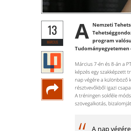
A
Nemzeti Tehets
13
Tehetséggondoz
program valósu
MÁRCIUS
Tudományegyetemen 
Március 7-én és 8-án a PT
képzés egy szakképzett tr
nap végére a különböző k
résztvevőkből igazi csapa
A tréningen sokféle módsz
szövegalkotás, bizalomját
A nap végére