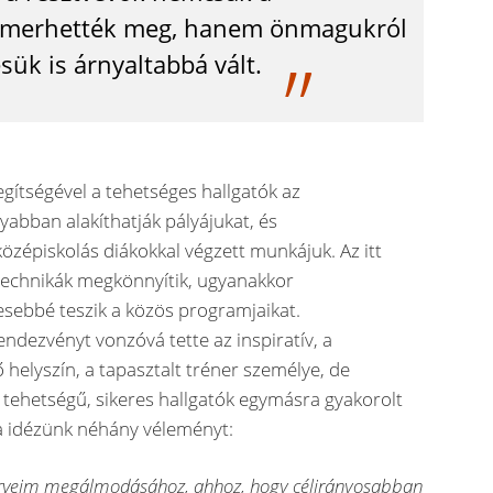
ismerhették meg, hanem önmagukról
sük is árnyaltabbá vált.
gítségével a tehetséges hallgatók az
abban alakíthatják pályájukat, és
özépiskolás diákokkal végzett munkájuk. Az itt
technikák megkönnyítik, ugyanakkor
sebbé teszik a közös programjaikat.
ndezvényt vonzóvá tette az inspiratív, a
 helyszín, a tapasztalt tréner személye, de
 tehetségű, sikeres hallgatók egymásra gyakorolt
a idézünk néhány véleményt:
terveim megálmodásához, ahhoz, hogy célirányosabban