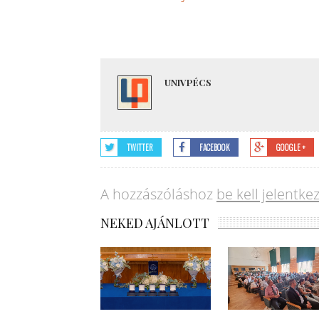
UNIVPÉCS
TWITTER
FACEBOOK
GOOGLE +
A hozzászóláshoz
be kell jelentke
NEKED AJÁNLOTT