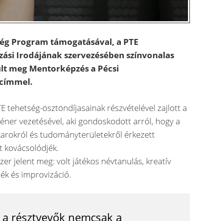
ég Program támogatásával, a PTE
ási Irodájának szervezésében színvonalas
lt meg Mentorképzés a Pécsi
címmel.
E tehetség-ösztöndíjasainak részvételével zajlott a
éner vezetésével, aki gondoskodott arról, hogy a
arokról és tudományterületekről érkezett
t kovácsolódjék.
er jelent meg: volt játékos névtanulás, kreatív
ék és improvizáció.
 a résztvevők nemcsak a