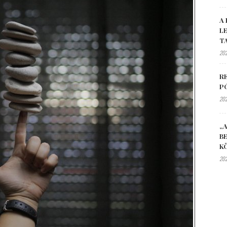
A 
L
T
202
R
P
202
„A
B
K
202