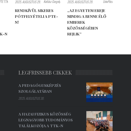
PTE TTK
Kottász Gergely
UnivPécs
2025. AUGUSZTUS 29.
2025. AUGUSZTUS 29.
RENDKÍVÜL SIKERES
„AZ EGYETEM EREJE
PÓTFELVÉTELI A PTE-
MINDIG A BENNE ÉLŐ
N!
EMBEREK
KÖZÖSSÉGÉBEN
TK-N
REJLIK”
LEGFRISSEBB CIKKEK
A PEDAGÓGUSKÉPZÉS
SZOLGÁLATÁBAN
2025. AUGUSZTUS 30.
A HAZAI FIZIKUS KÖZÖSSÉG
LEGNAGYOBB TUDOMÁNYOS
TALÁLKOZÓJA A TTK-N