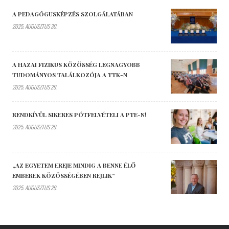
A PEDAGÓGUSKÉPZÉS SZOLGÁLATÁBAN
2025. AUGUSZTUS 30.
A HAZAI FIZIKUS KÖZÖSSÉG LEGNAGYOBB
TUDOMÁNYOS TALÁLKOZÓJA A TTK-N
2025. AUGUSZTUS 29.
RENDKÍVÜL SIKERES PÓTFELVÉTELI A PTE-N!
2025. AUGUSZTUS 29.
„AZ EGYETEM EREJE MINDIG A BENNE ÉLŐ
EMBEREK KÖZÖSSÉGÉBEN REJLIK”
2025. AUGUSZTUS 29.