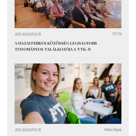
PTE TTK
2025. AUGUSZTUS 29.
A HAZAI FIZIKUS KÖZÖSSÉG LEGNAGYOBB
TUDOMÁNYOS TALÁLKOZÓJA A TTK-N
Kottász Gergely
2025. AUGUSZTUS 29.