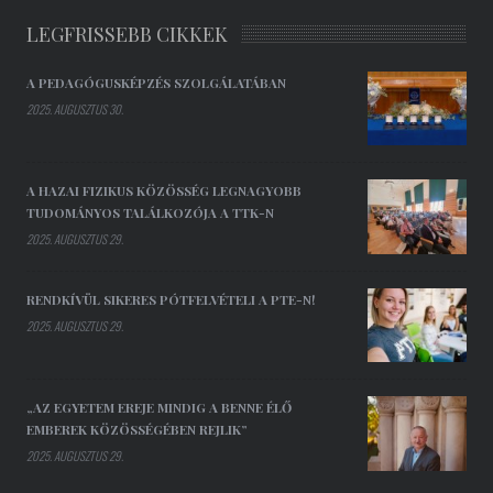
LEGFRISSEBB CIKKEK
A PEDAGÓGUSKÉPZÉS SZOLGÁLATÁBAN
2025. AUGUSZTUS 30.
A HAZAI FIZIKUS KÖZÖSSÉG LEGNAGYOBB
TUDOMÁNYOS TALÁLKOZÓJA A TTK-N
2025. AUGUSZTUS 29.
RENDKÍVÜL SIKERES PÓTFELVÉTELI A PTE-N!
2025. AUGUSZTUS 29.
„AZ EGYETEM EREJE MINDIG A BENNE ÉLŐ
EMBEREK KÖZÖSSÉGÉBEN REJLIK”
2025. AUGUSZTUS 29.