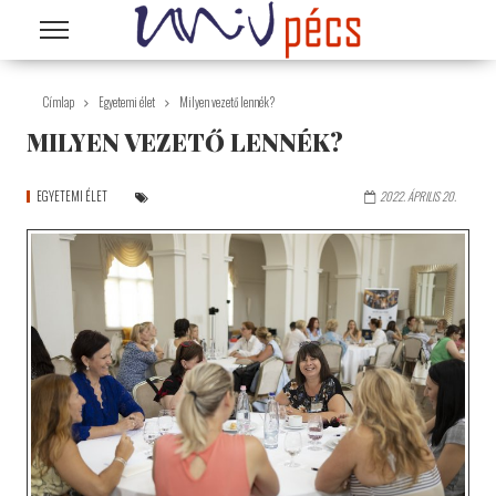
Ugrás a tartalomra
Címlap
Egyetemi élet
Milyen vezető lennék?
MILYEN VEZETŐ LENNÉK?
EGYETEMI ÉLET
2022. ÁPRILIS 20.