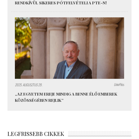
RENDKÍVÜL SIKERES PÓTFELVÉTELI A PTE-N!
UnivPécs
2025. AUGUSZTUS 29.
„AZ EGYETEM EREJE MINDIG A BENNE ÉLŐ EMBEREK
KÖZÖSSÉGÉBEN REJLIK”
LEGFRISSEBB CIKKEK