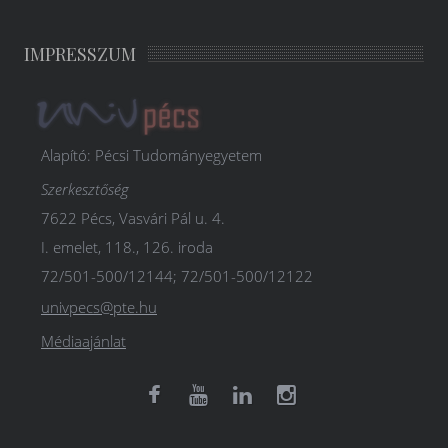
IMPRESSZUM
Alapító: Pécsi Tudományegyetem
Szerkesztőség
7622 Pécs, Vasvári Pál u. 4.
I. emelet, 118., 126. iroda
72/501-500/12144; 72/501-500/12122
univpecs@pte.hu
Médiaajánlat