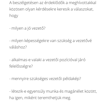
A beszélgetésen az érdeklődők a meghívottakkal
közösen olyan kérdésekre keresik a válaszokat,
hogy
- milyen a jó vezető?
- milyen képességekre van szükség a vezetővé
váláshoz?
- alkalmas-e valaki a vezetői pozícióval járó
felelősségre?
- mennyire szükséges vezetői példakép?
- létezik-e egyensúly munka és magánélet között,
ha igen, miként teremthetjük meg.