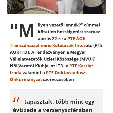
"M
ilyen vezető lennék?" címmel
kötetlen beszélgetést szervez
április 22-re a
PTE ÁOK
Transzdiszciplináris Kutatások Intéz
ete (PTE
ÁOK ITD). A rendezvényen a Magyar
Vállalatvezetők Üzleti Közössége (MVÜK)
Női Vezetői Klubja, az ITD, a
PTE Karrier
Iroda
valamint a
PTE Doktorandusz
Önkormányzat
szervezésében
tapasztalt, több mint egy
évtizede a versenyszférában