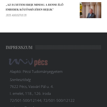
„AZ EGYETEM EREJE MINDIG A BENNE ÉLŐ
EMBEREK KÖZÖSSÉGÉBEN REJLIK”
2025. AUGUSZTUS 29.
IMPRESSZUM
Alapító: Pécsi Tudományegyetem
Szerkesztőség
7622 Pécs, Vasvári Pál u. 4.
I. emelet, 118., 126. iroda
72/501-500/12144; 72/501-500/12122