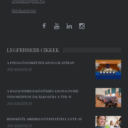
univpecs@pte.hu
Médiaajánlat
LEGFRISSEBB CIKKEK
A PEDAGÓGUSKÉPZÉS SZOLGÁLATÁBAN
2025. AUGUSZTUS 30.
A HAZAI FIZIKUS KÖZÖSSÉG LEGNAGYOBB
TUDOMÁNYOS TALÁLKOZÓJA A TTK-N
2025. AUGUSZTUS 29.
RENDKÍVÜL SIKERES PÓTFELVÉTELI A PTE-N!
2025. AUGUSZTUS 29.