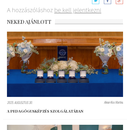
A hozzászóláshoz
be kell jelentkezni
NEKED AJÁNLOTT
Aknai-Kiss Martina
2025. AUGUSZTUS 30.
A PEDAGÓGUSKÉPZÉS SZOLGÁLATÁBAN