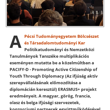
A
Pécsi Tudományegyetem
Bölcsészet
és Társadalomtudományi Kar
Politikatudományi és Nemzetközi
Tanulmányok Tanszéke
multiplikációs
eseményen mutatta be a közelmúltban a
PACIFY-D - Promoting Active Citizenship of
Youth Through Diplomacy (Az ifjúság aktív
szerepvállalásának előmozdítása a
diplomácián keresztül)
ERASMUS+ projekt
eredményeit. A magyar, görög, francia,
olasz és belga ifjúsági szervezetek,
konzorciumi partnerek együttműködésével