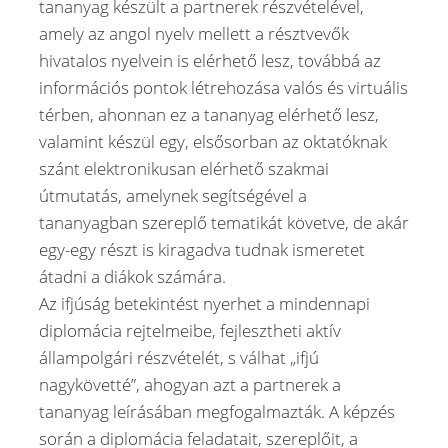
tananyag készült a partnerek részvételével,
amely az angol nyelv mellett a résztvevők
hivatalos nyelvein is elérhető lesz, továbbá az
információs pontok létrehozása valós és virtuális
térben, ahonnan ez a tananyag elérhető lesz,
valamint készül egy, elsősorban az oktatóknak
szánt elektronikusan elérhető szakmai
útmutatás, amelynek segítségével a
tananyagban szereplő tematikát követve, de akár
egy-egy részt is kiragadva tudnak ismeretet
átadni a diákok számára.
Az ifjúság betekintést nyerhet a mindennapi
diplomácia rejtelmeibe, fejlesztheti aktív
állampolgári részvételét, s válhat „ifjú
nagykövetté”, ahogyan azt a partnerek a
tananyag leírásában megfogalmazták. A képzés
során a diplomácia feladatait, szereplőit, a