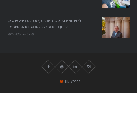
„AZ EGYETEM EREJE MINDIG A BENNE ÉLŐ
EMBEREK KÖZÖSSÉGÉBEN REJLIK”
2025. AUGUSZTUS 29.
I
UNIVPÉCS