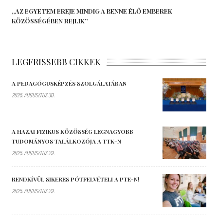
„AZ EGYETEM EREJE MINDIG A BENNE ÉLŐ EMBEREK
KÖZÖSSÉGÉBEN REJLIK”
LEGFRISSEBB CIKKEK
A PEDAGÓGUSKÉPZÉS SZOLGÁLATÁBAN
2025. AUGUSZTUS 30.
A HAZAI FIZIKUS KÖZÖSSÉG LEGNAGYOBB
TUDOMÁNYOS TALÁLKOZÓJA A TTK-N
2025. AUGUSZTUS 29.
RENDKÍVÜL SIKERES PÓTFELVÉTELI A PTE-N!
2025. AUGUSZTUS 29.