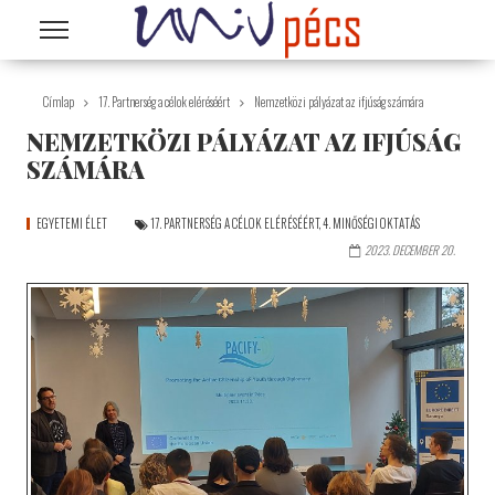
Ugrás a tartalomra
Címlap
17. Partnerség a célok eléréséért
Nemzetközi pályázat az ifjúság számára
NEMZETKÖZI PÁLYÁZAT AZ IFJÚSÁG
SZÁMÁRA
EGYETEMI ÉLET
17. PARTNERSÉG A CÉLOK ELÉRÉSÉÉRT
,
4. MINŐSÉGI OKTATÁS
2023. DECEMBER 20.