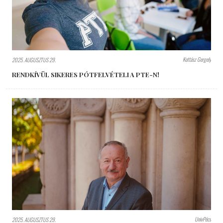
Kottász Gergely
2025. AUGUSZTUS 29.
RENDKÍVÜL SIKERES PÓTFELVÉTELI A PTE-N!
UnivPécs
2025. AUGUSZTUS 29.