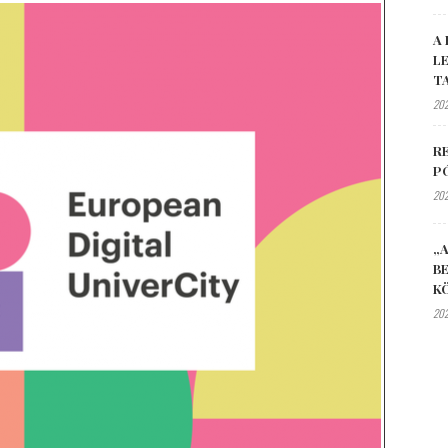
A 
L
T
202
R
P
202
„A
B
K
202