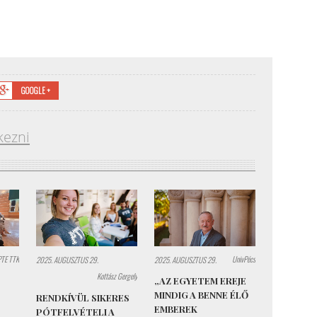
GOOGLE +
kezni
PTE TTK
UnivPécs
2025. AUGUSZTUS 29.
2025. AUGUSZTUS 29.
Kottász Gergely
„AZ EGYETEM EREJE
MINDIG A BENNE ÉLŐ
RENDKÍVÜL SIKERES
EMBEREK
PÓTFELVÉTELI A