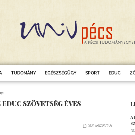
A
TUDOMÁNY
EGÉSZSÉGÜGY
SPORT
EDUC
Z
énye
Z EDUC SZÖVETSÉG ÉVES
L
A
S
2022. NOVEMBER 24.
202