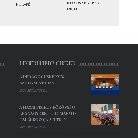
KÖZÖSSÉGÉBEN
PTE-N!
REJLIK”
LEGFRISSEBB CIKKEK
A PEDAGÓGUSKÉPZÉS
SZOLGÁLATÁBAN
2025. AUGUSZTUS 30.
A HAZAI FIZIKUS KÖZÖSSÉG
LEGNAGYOBB TUDOMÁNYOS
TALÁLKOZÓJA A TTK-N
2025. AUGUSZTUS 29.