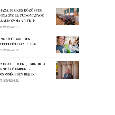
HAZAI FIZIKUS KÖZÖSSÉG
EGNAGYOBB TUDOMÁNYOS
ALÁLKOZÓJA A TTK-N
5. AUGUSZTUS 29.
ENDKÍVÜL SIKERES
ÓTFELVÉTELI A PTE-N!
5. AUGUSZTUS 29.
Z EGYETEM EREJE MINDIG A
ENNE ÉLŐ EMBEREK
ÖZÖSSÉGÉBEN REJLIK”
5. AUGUSZTUS 29.