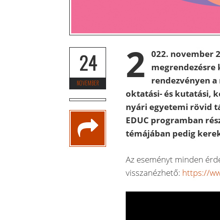
2
022. november 2
24
megrendezésre k
rendezvényen a 
NOVEMBER
oktatási- és kutatási, k
nyári egyetemi rövid 
EDUC programban részt 
témájában pedig kerek
Az eseményt minden érdek
visszanézhető:
https://