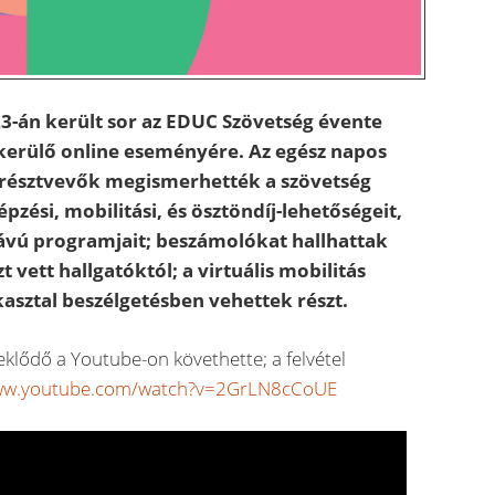
3-án került sor az EDUC Szövetség évente
erülő online eseményére. Az egész napos
résztvevők megismerhették a szövetség
épzési, mobilitási, és ösztöndíj-lehetőségeit,
távú programjait; beszámolókat hallhattak
vett hallgatóktól; a virtuális mobilitás
asztal beszélgetésben vehettek részt.
lődő a Youtube-on követhette; a felvétel
www.youtube.com/watch?v=2GrLN8cCoUE