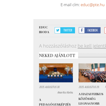
E-mail cím:
educ@pte.hu
EDUC
TWITTER
FACEBOOK
IRODA
A hozzászóláshoz
be kell jelent
NEKED AJÁNLOTT
2025. AUGUSZTUS 30.
2025. AUGUSZTUS 29.
Aknai-Kiss Martina
A HAZAI FIZIKUS
KÖZÖSSÉG
A
LEGNAGYOBB
PEDAGÓGUSKÉPZÉS