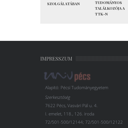
TUDOMÁNYOS
SZOLGÁLATÁBAN
TALÁLKOZÓJA A
TTK-N
IMPRESSZUM
Alapító: Pécsi Tudományegyetem
Szerkesztőség
7622 Pécs, Vasvári Pál u. 4.
I. emelet, 118., 126. iroda
72/501-500/12144; 72/501-500/12122