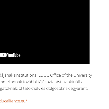
jának (Institutional EDUC Office of the University
mmel adnak további tájékoztatást az aktuális
gatóknak, oktatóknak, és dolgozóknak egyaránt.
ducalliance.eu/