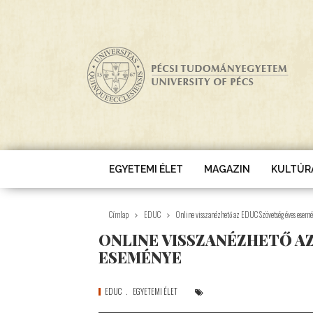
Ugrás a tartalomra
EGYETEMI ÉLET
MAGAZIN
KULTÚR
Címlap
EDUC
Online visszanézhető az EDUC Szövetség éves esem
ONLINE VISSZANÉZHETŐ A
ESEMÉNYE
EDUC
EGYETEMI ÉLET