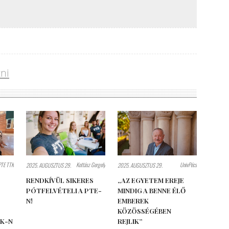
zni
PTE TTK
Kottász Gergely
UnivPécs
2025. AUGUSZTUS 29.
2025. AUGUSZTUS 29.
RENDKÍVÜL SIKERES
„AZ EGYETEM EREJE
PÓTFELVÉTELI A PTE-
MINDIG A BENNE ÉLŐ
N!
EMBEREK
KÖZÖSSÉGÉBEN
TK-N
REJLIK”