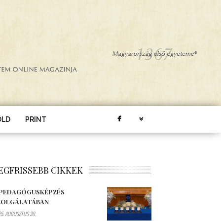
ÖLD
PRINT
EGFRISSEBB CIKKEK
 PEDAGÓGUSKÉPZÉS
ZOLGÁLATÁBAN
5. AUGUSZTUS 30.