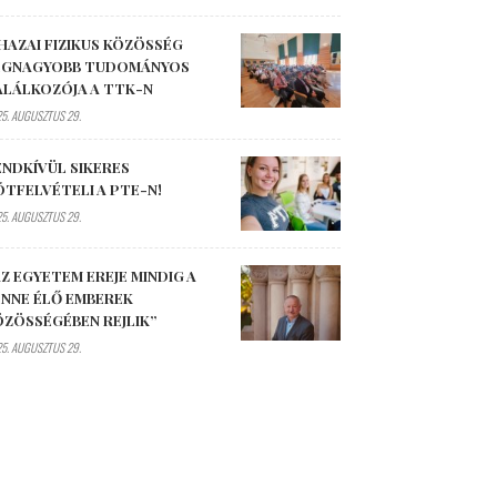
HAZAI FIZIKUS KÖZÖSSÉG
EGNAGYOBB TUDOMÁNYOS
ALÁLKOZÓJA A TTK-N
5. AUGUSZTUS 29.
ENDKÍVÜL SIKERES
ÓTFELVÉTELI A PTE-N!
5. AUGUSZTUS 29.
Z EGYETEM EREJE MINDIG A
ENNE ÉLŐ EMBEREK
ÖZÖSSÉGÉBEN REJLIK”
5. AUGUSZTUS 29.