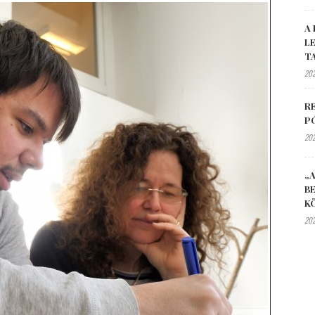
A 
L
T
202
R
P
202
„A
B
K
202