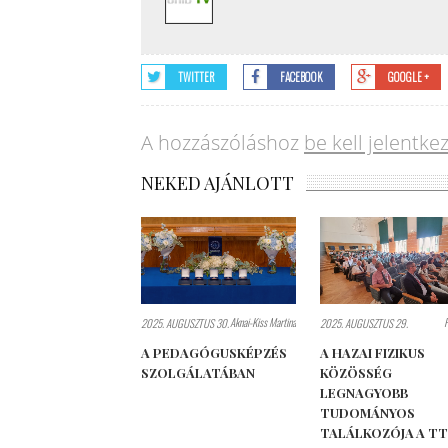
TWITTER
FACEBOOK
GOOGLE +
A hozzászóláshoz
be kell jelentke
NEKED AJÁNLOTT
Aknai-Kiss Martina
2025. AUGUSZTUS 30.
2025. AUGUSZTUS 29.
A PEDAGÓGUSKÉPZÉS
A HAZAI FIZIKUS
SZOLGÁLATÁBAN
KÖZÖSSÉG
LEGNAGYOBB
TUDOMÁNYOS
TALÁLKOZÓJA A T