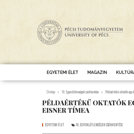
Ugrás a tartalomra
EGYETEMI ÉLET
MAGAZIN
KULTÚR
Címlap
10. Egyenlőtlenségek csökkentése
Példaértékű oktatók egy 
PÉLDAÉRTÉKŰ OKTATÓK EG
EISNER TÍMEA
EGYETEMI ÉLET
10. EGYENLŐTLENSÉGEK CSÖKKENTÉSE