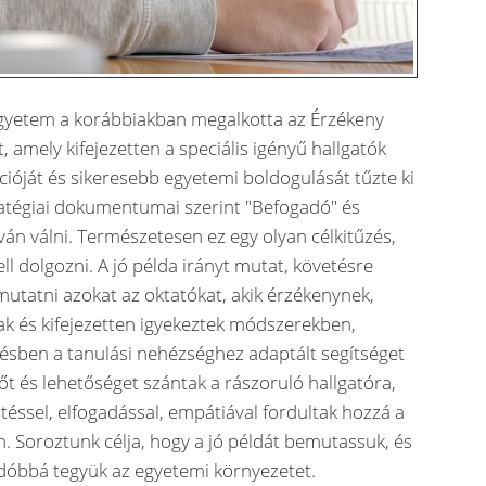
yetem a korábbiakban megalkotta az Érzékeny
, amely kifejezetten a speciális igényű hallgatók
ióját és sikeresebb egyetemi boldogulását tűzte ki
ratégiai dokumentumai szerint "Befogadó" és
án válni. Természetesen ez egy olyan célkitűzés,
ll dolgozni. A jó példa irányt mutat, követésre
utatni azokat az oktatókat, akik érzékenynek,
k és kifejezetten igyekeztek módszerekben,
sben a tanulási nehézséghez adaptált segítséget
dőt és lehetőséget szántak a rászoruló hallgatóra,
ssel, elfogadással, empátiával fordultak hozzá a
. Soroztunk célja, hogy a jó példát bemutassuk, és
dóbbá tegyük az egyetemi környezetet.