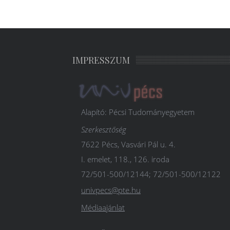
IMPRESSZUM
Alapító: Pécsi Tudományegyetem
Szerkesztőség
7622 Pécs, Vasvári Pál u. 4.
I. emelet, 118., 126. iroda
72/501-500/12144; 72/501-500/12122
univpecs@pte.hu
Médiaajánlat