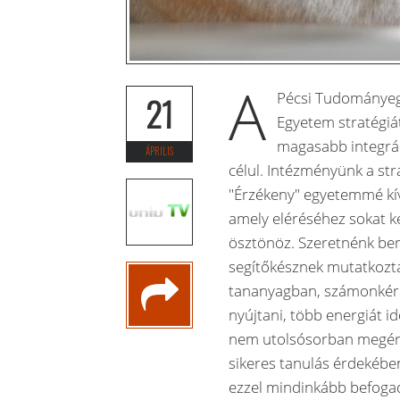
A
Pécsi Tudományeg
21
Egyetem stratégiát
magasabb integrác
ÁPRILIS
célul. Intézményünk a st
"Érzékeny" egyetemmé kív
amely eléréséhez sokat ke
ösztönöz. Szeretnénk bem
segítőkésznek mutatkozta
tananyagban, számonkéré
nyújtani, több energiát i
nem utolsósorban megérté
sikeres tanulás érdekében
ezzel mindinkább befoga