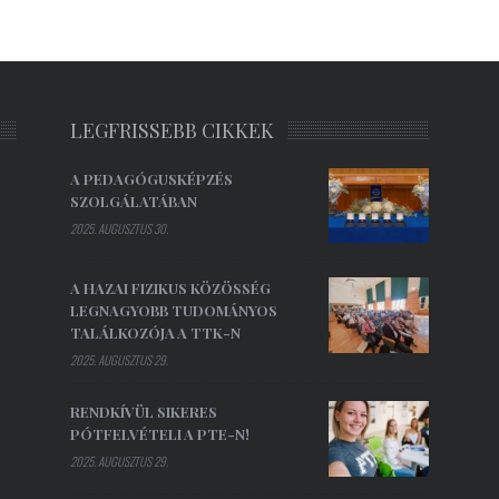
LEGFRISSEBB CIKKEK
A PEDAGÓGUSKÉPZÉS
SZOLGÁLATÁBAN
2025. AUGUSZTUS 30.
A HAZAI FIZIKUS KÖZÖSSÉG
LEGNAGYOBB TUDOMÁNYOS
TALÁLKOZÓJA A TTK-N
2025. AUGUSZTUS 29.
RENDKÍVÜL SIKERES
PÓTFELVÉTELI A PTE-N!
2025. AUGUSZTUS 29.