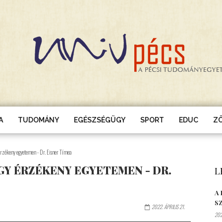
A
TUDOMÁNY
EGÉSZSÉGÜGY
SPORT
EDUC
Z
érzékeny egyetemen - Dr. Eisner Tímea
Y ÉRZÉKENY EGYETEMEN - DR.
L
A
S
2022. ÁPRILIS 21.
202