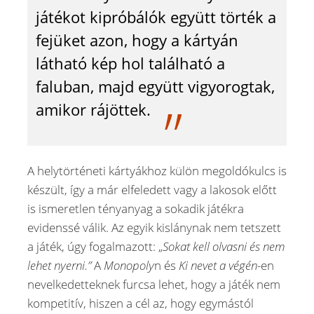
játékot kipróbálók együtt törték a
fejüket azon, hogy a kártyán
látható kép hol található a
faluban, majd együtt vigyorogtak,
amikor rájöttek.
A helytörténeti kártyákhoz külön megoldókulcs is
készült, így a már elfeledett vagy a lakosok előtt
is ismeretlen tényanyag a sokadik játékra
evidenssé válik. Az egyik kislánynak nem tetszett
a játék, úgy fogalmazott: „
Sokat kell olvasni és nem
lehet nyerni.”
A
Monopoly
n és
Ki nevet a végén-
en
nevelkedetteknek furcsa lehet, hogy a játék nem
kompetitív, hiszen a cél az, hogy egymástól