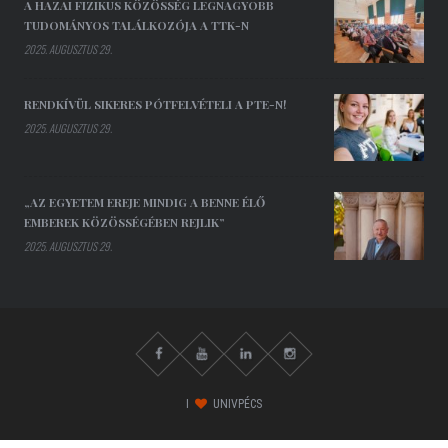
A HAZAI FIZIKUS KÖZÖSSÉG LEGNAGYOBB
TUDOMÁNYOS TALÁLKOZÓJA A TTK-N
2025. AUGUSZTUS 29.
RENDKÍVÜL SIKERES PÓTFELVÉTELI A PTE-N!
2025. AUGUSZTUS 29.
„AZ EGYETEM EREJE MINDIG A BENNE ÉLŐ
EMBEREK KÖZÖSSÉGÉBEN REJLIK”
2025. AUGUSZTUS 29.
I
UNIVPÉCS