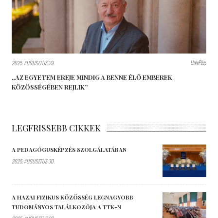
UnivPécs
2025. AUGUSZTUS 29.
„AZ EGYETEM EREJE MINDIG A BENNE ÉLŐ EMBEREK
KÖZÖSSÉGÉBEN REJLIK”
LEGFRISSEBB CIKKEK
A PEDAGÓGUSKÉPZÉS SZOLGÁLATÁBAN
2025. AUGUSZTUS 30.
A HAZAI FIZIKUS KÖZÖSSÉG LEGNAGYOBB
TUDOMÁNYOS TALÁLKOZÓJA A TTK-N