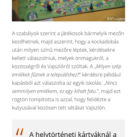
A szabályok szerint a játékosok bármelyik mezőn
kezdhetnek, majd aszerint, hogy a kockadobás
után milyen színű mezőre léptek, kérdésekre
kellett válaszolniuk, melyek önmagukról, a
közösségről és Vajszlóról szóltak. A „
Milyen szép
emlékek fűznek a településhez?
” kérdésre például
kapásból azt válaszolta az egyik iskolás: „
Nincs
semmilyen emlékem, ez egy kihalt falu
.”, majd ezt
rögtön tompította is azzal, hogy felidézte a
kutyusával közösen tett sétákat Vajszlón.
A helytörténeti kártyáknál a