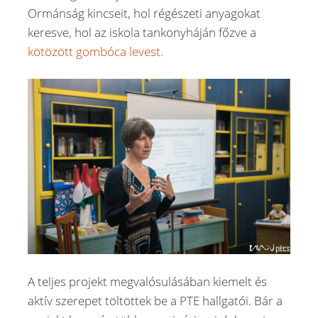
Ormánság kincseit, hol régészeti anyagokat
keresve, hol az iskola tankonyháján főzve a
kötözött gombóca levest.
A teljes projekt megvalósulásában kiemelt és
aktív szerepet töltöttek be a PTE hallgatói. Bár a