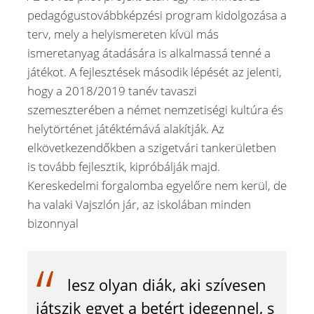
pedagógustovábbképzési program kidolgozása a
terv, mely a helyismereten kívül más
ismeretanyag átadására is alkalmassá tenné a
játékot. A fejlesztések második lépését az jelenti,
hogy a 2018/2019 tanév tavaszi
szemeszterében a német nemzetiségi kultúra és
helytörténet játéktémává alakítják. Az
elkövetkezendőkben a szigetvári tankerületben
is tovább fejlesztik, kipróbálják majd.
Kereskedelmi forgalomba egyelőre nem kerül, de
ha valaki Vajszlón jár, az iskolában minden
bizonnyal
lesz olyan diák, aki szívesen
játszik egyet a betért idegennel, s