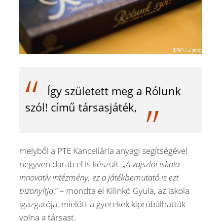
Így született meg a Rólunk
szól! című társasjáték,
melyből a PTE Kancellária anyagi segítségével
negyven darab el is készült.
„A vajszlói iskola
innovatív intézmény, ez a játékbemutató is ezt
bizonyítja
.” – mondta el Kilinkó Gyula, az iskola
igazgatója, mielőtt a gyerekek kipróbálhatták
volna a társast.