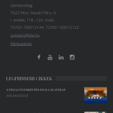
Szerkesztőség
7622 Pécs, Vasvári Pál u. 4.
I. emelet, 118., 126. iroda
72/501-500/12144; 72/501-500/12122
univpecs@pte.hu
Médiaajánlat
LEGFRISSEBB CIKKEK
A PEDAGÓGUSKÉPZÉS SZOLGÁLATÁBAN
2025. AUGUSZTUS 30.