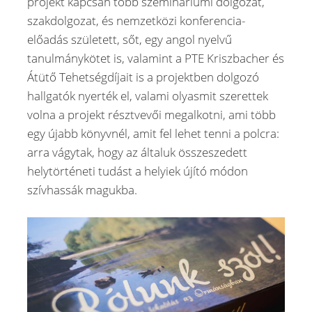
projekt kapcsán több szemináriumi dolgozat,
szakdolgozat, és nemzetközi konferencia-
előadás született, sőt, egy angol nyelvű
tanulmánykötet is, valamint a PTE Kriszbacher és
Átütő Tehetségdíjait is a projektben dolgozó
hallgatók nyerték el, valami olyasmit szerettek
volna a projekt résztvevői megalkotni, ami több
egy újabb könyvnél, amit fel lehet tenni a polcra:
arra vágytak, hogy az általuk összeszedett
helytörténeti tudást a helyiek újító módon
szívhassák magukba.