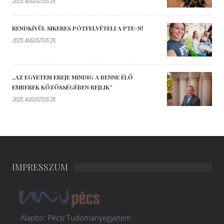
2025. AUGUSZTUS 29.
RENDKÍVÜL SIKERES PÓTFELVÉTELI A PTE-N!
2025. AUGUSZTUS 29.
„AZ EGYETEM EREJE MINDIG A BENNE ÉLŐ
EMBEREK KÖZÖSSÉGÉBEN REJLIK”
2025. AUGUSZTUS 29.
IMPRESSZUM
Alapító: Pécsi Tudományegyetem