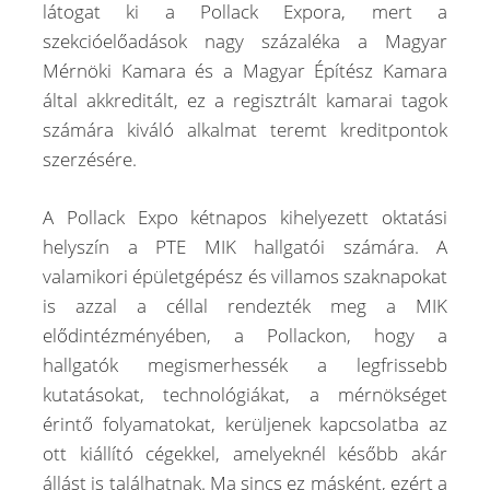
látogat ki a Pollack Expora, mert a
szekcióelőadások nagy százaléka a Magyar
Mérnöki Kamara és a Magyar Építész Kamara
által akkreditált, ez a regisztrált kamarai tagok
számára kiváló alkalmat teremt kreditpontok
szerzésére.
A Pollack Expo kétnapos kihelyezett oktatási
helyszín a PTE MIK hallgatói számára. A
valamikori épületgépész és villamos szaknapokat
is azzal a céllal rendezték meg a MIK
elődintézményében, a Pollackon, hogy a
hallgatók megismerhessék a legfrissebb
kutatásokat, technológiákat, a mérnökséget
érintő folyamatokat, kerüljenek kapcsolatba az
ott kiállító cégekkel, amelyeknél később akár
állást is találhatnak. Ma sincs ez másként, ezért a