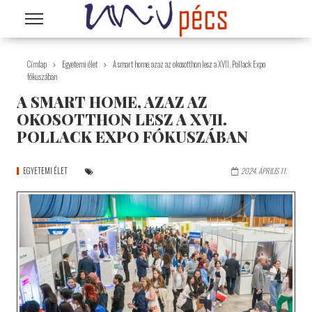
Ugrás a tartalomra
Címlap
Egyetemi élet
A smart home, azaz az okosotthon lesz a XVII. Pollack Expo
fókuszában
A SMART HOME, AZAZ AZ
OKOSOTTHON LESZ A XVII.
POLLACK EXPO FÓKUSZÁBAN
EGYETEMI ÉLET
2024. ÁPRILIS 11.