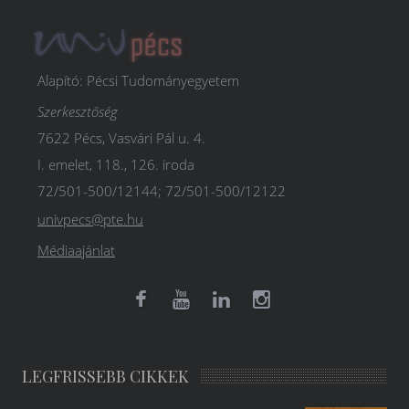
Alapító: Pécsi Tudományegyetem
Szerkesztőség
7622 Pécs, Vasvári Pál u. 4.
I. emelet, 118., 126. iroda
72/501-500/12144; 72/501-500/12122
univpecs@pte.hu
Médiaajánlat
LEGFRISSEBB CIKKEK