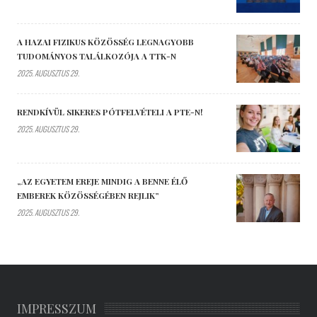
A HAZAI FIZIKUS KÖZÖSSÉG LEGNAGYOBB
TUDOMÁNYOS TALÁLKOZÓJA A TTK-N
2025. AUGUSZTUS 29.
RENDKÍVÜL SIKERES PÓTFELVÉTELI A PTE-N!
2025. AUGUSZTUS 29.
„AZ EGYETEM EREJE MINDIG A BENNE ÉLŐ
EMBEREK KÖZÖSSÉGÉBEN REJLIK”
2025. AUGUSZTUS 29.
IMPRESSZUM