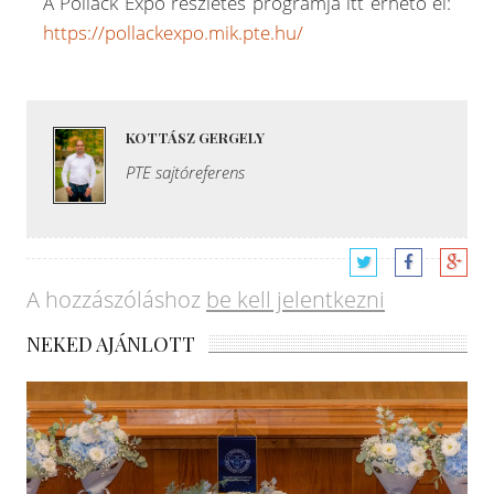
A Pollack Expo részletes programja itt érhető el:
https://pollackexpo.mik.pte.hu/
KOTTÁSZ GERGELY
PTE sajtóreferens
A hozzászóláshoz
be kell jelentkezni
NEKED AJÁNLOTT