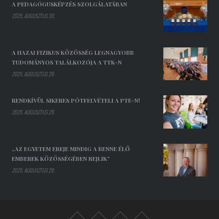
A PEDAGÓGUSKÉPZÉS SZOLGÁLATÁBAN
2025. AUGUSZTUS 30.
A HAZAI FIZIKUS KÖZÖSSÉG LEGNAGYOBB
TUDOMÁNYOS TALÁLKOZÓJA A TTK-N
2025. AUGUSZTUS 29.
RENDKÍVÜL SIKERES PÓTFELVÉTELI A PTE-N!
2025. AUGUSZTUS 29.
„AZ EGYETEM EREJE MINDIG A BENNE ÉLŐ
EMBEREK KÖZÖSSÉGÉBEN REJLIK”
2025. AUGUSZTUS 29.