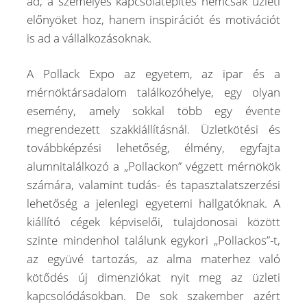
ad, a személyes kapcsolatépítés nemcsak üzleti
előnyöket hoz, hanem inspirációt és motivációt
is ad a vállalkozásoknak.
A Pollack Expo az egyetem, az ipar és a
mérnöktársadalom találkozóhelye, egy olyan
esemény, amely sokkal több egy évente
megrendezett szakkiállításnál. Üzletkötési és
továbbképzési lehetőség, élmény, egyfajta
alumnitalálkozó a „Pollackon” végzett mérnökök
számára, valamint tudás- és tapasztalatszerzési
lehetőség a jelenlegi egyetemi hallgatóknak. A
kiállító cégek képviselői, tulajdonosai között
szinte mindenhol találunk egykori „Pollackos”-t,
az együvé tartozás, az alma materhez való
kötődés új dimenziókat nyit meg az üzleti
kapcsolódásokban. De sok szakember azért