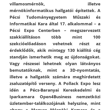
villamosmérnök, illetve
mérnökinformatikus hallgatói építettek. A
Pécsi Tudományegyetem Műszaki és
Informatikai Kara által 17. alkalommal – a
Pécsi Expo Centerben – megszervezett
szakkiállításon több mint 100
szekcióelőadáson vehetnek részt az
érdeklődők, akik mintegy 130 kiállító cég
standján ismerhetik meg az újdonságokat.
Vagy részesei lehetnek olyan látványos
bemutatóknak, mint a 3D-nyomtatás,
illetve a hallgatók számára meghirdetett
zsaluzatépítő verseny. A Pollack Expo lesz
idén a Pécs-Baranyai Kereskedelmi és
Iparkamara Open4Business nemzetközi
üzletember-találkozójának helyszíne, mint
ahogy a Magyar Mérnöki Kamara és a