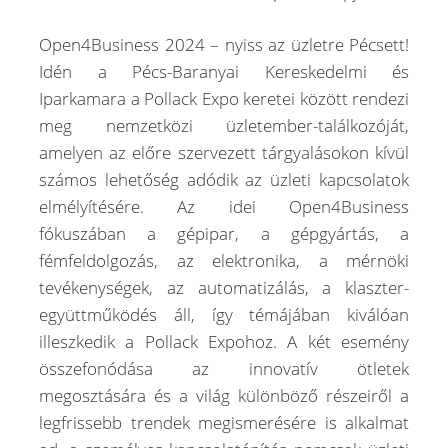
Open4Business 2024 – nyiss az üzletre Pécsett!
Idén a Pécs-Baranyai Kereskedelmi és
Iparkamara a Pollack Expo keretei között rendezi
meg nemzetközi üzletember-találkozóját,
amelyen az előre szervezett tárgyalásokon kívül
számos lehetőség adódik az üzleti kapcsolatok
elmélyítésére. Az idei Open4Business
fókuszában a gépipar, a gépgyártás, a
fémfeldolgozás, az elektronika, a mérnöki
tevékenységek, az automatizálás, a klaszter-
együttműködés áll, így témájában kiválóan
illeszkedik a Pollack Expohoz. A két esemény
összefonódása az innovatív ötletek
megosztására és a világ különböző részeiről a
legfrissebb trendek megismerésére is alkalmat