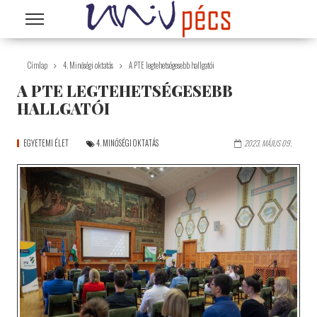
Ugrás a tartalomra
Címlap
4. Minőségi oktatás
A PTE legtehetségesebb hallgatói
A PTE LEGTEHETSÉGESEBB
HALLGATÓI
EGYETEMI ÉLET
4. MINŐSÉGI OKTATÁS
2023. MÁJUS 09.