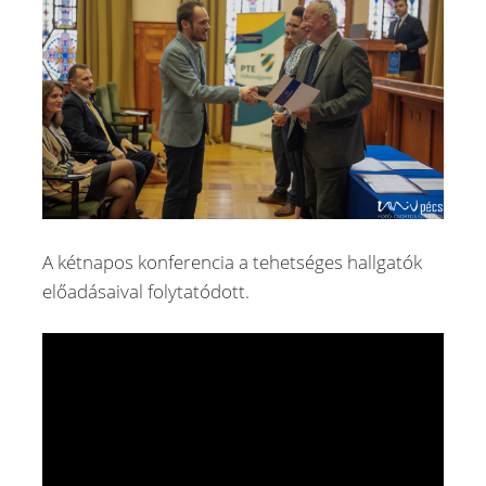
A kétnapos konferencia a tehetséges hallgatók
előadásaival folytatódott.