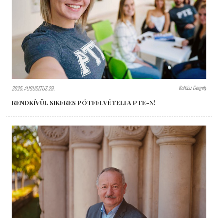
Kottász Gergely
2025. AUGUSZTUS 29.
RENDKÍVÜL SIKERES PÓTFELVÉTELI A PTE-N!