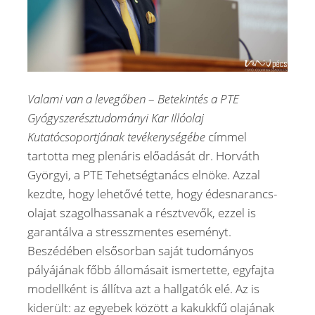
Valami van a levegőben
–
Betekintés a PTE
Gyógyszerésztudományi Kar Illóolaj
Kutatócsoportjának tevékenységébe
címmel
tartotta meg plenáris előadását dr. Horváth
Györgyi, a PTE Tehetségtanács elnöke. Azzal
kezdte, hogy lehetővé tette, hogy édesnarancs-
olajat szagolhassanak a résztvevők, ezzel is
garantálva a stresszmentes eseményt.
Beszédében elsősorban saját tudományos
pályájának főbb állomásait ismertette, egyfajta
modellként is állítva azt a hallgatók elé. Az is
kiderült: az egyebek között a kakukkfű olajának