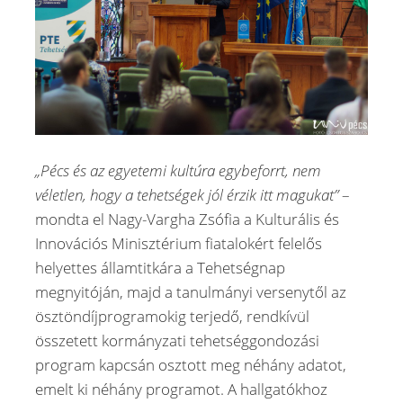
„Pécs és az egyetemi kultúra egybeforrt, nem
véletlen, hogy a tehetségek jól érzik itt magukat”
–
mondta el Nagy-Vargha Zsófia a Kulturális és
Innovációs Minisztérium fiatalokért felelős
helyettes államtitkára a Tehetségnap
megnyitóján, majd a tanulmányi versenytől az
ösztöndíjprogramokig terjedő, rendkívül
összetett kormányzati tehetséggondozási
program kapcsán osztott meg néhány adatot,
emelt ki néhány programot. A hallgatókhoz