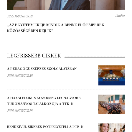
UnivPécs
2025. AUGUSZTUS 29.
„AZ EGYETEM EREJE MINDIG A BENNE ÉLŐ EMBEREK
KÖZÖSSÉGÉBEN REJLIK”
LEGFRISSEBB CIKKEK
A PEDAGÓGUSKÉPZÉS SZOLGÁLATÁBAN
2025. AUGUSZTUS 30.
A HAZAI FIZIKUS KÖZÖSSÉG LEGNAGYOBB
TUDOMÁNYOS TALÁLKOZÓJA A TTK-N
2025. AUGUSZTUS 29.
RENDKÍVÜL SIKERES PÓTFELVÉTELI A PTE-N!