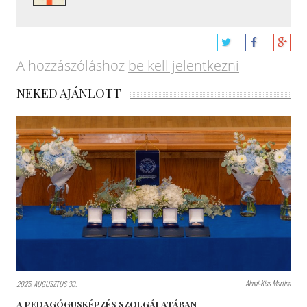
A hozzászóláshoz
be kell jelentkezni
NEKED AJÁNLOTT
Aknai-Kiss Martina
2025. AUGUSZTUS 30.
A PEDAGÓGUSKÉPZÉS SZOLGÁLATÁBAN