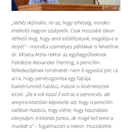
„Nehéz definiálni, mi az, hogy tehetség, minden
értékelés nagyon szubjektív. Csak hosszabb távon
ítélhető meg, hogy amit előállítottunk, megállja-e a
helyét”
– mondta személyes példákat is felvetítve
dr. Miseta Attila rektor az egybegyűlteknek.
Felidézte Alexander Fleming, a penicillin
felfedezőjének történetét: nem ő egyedül jött rá
arra, hogy penészgomba egy fajtája
baktériumölő hatású, mások is kísérleteztek
ezzel. „
De a sok közül ő volt az a szerencsés, aki
annyira kitartóan képviselte azt, hogy a penicillin
valóban hatásos, hogy elérte, hogy használata
elterjedjen. A kitartás fontos, de mögé kell tenni a
munkát is”
– fogalmazott a rektor. Hozzátette: