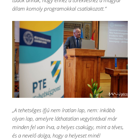
tudok annak, hogy ehhez a törekvéshez a magyar
állam komoly programokkal csatlakozott.”
„A tehetséges ifjú nem íratlan lap, nem: inkább
olyan lap, amelyre láthatatlan vegytintával már
minden fel van írva, a helyes csakúgy, mint a téves,
és a nevelő dolga, hogy a helyeset minél