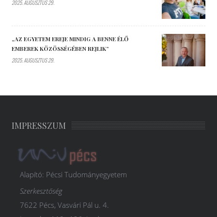
2025. AUGUSZTUS 29.
„AZ EGYETEM EREJE MINDIG A BENNE ÉLŐ
EMBEREK KÖZÖSSÉGÉBEN REJLIK”
2025. AUGUSZTUS 29.
IMPRESSZUM
Alapító: Pécsi Tudományegyetem
Szerkesztőség
7622 Pécs, Vasvári Pál u. 4.