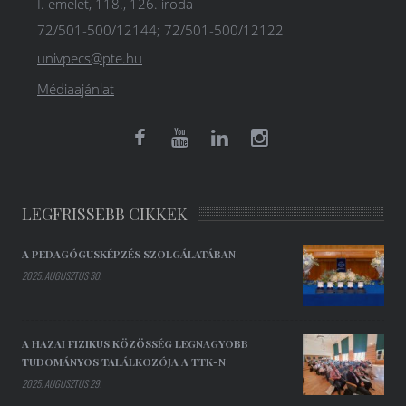
I. emelet, 118., 126. iroda
72/501-500/12144; 72/501-500/12122
univpecs@pte.hu
Médiaajánlat
LEGFRISSEBB CIKKEK
A PEDAGÓGUSKÉPZÉS SZOLGÁLATÁBAN
2025. AUGUSZTUS 30.
A HAZAI FIZIKUS KÖZÖSSÉG LEGNAGYOBB
TUDOMÁNYOS TALÁLKOZÓJA A TTK-N
2025. AUGUSZTUS 29.