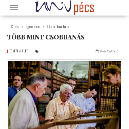
Ugrás a tartalomra
Címlap
Egyetemi élet
Több mint csobbanás
TÖBB MINT CSOBBANÁS
EGYETEMI ÉLET
2016. JÚNIUS 25.