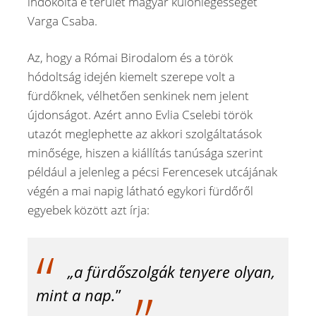
indokolta e terület magyar különlegességét
Varga Csaba.
Az, hogy a Római Birodalom és a török
hódoltság idején kiemelt szerepe volt a
fürdőknek, vélhetően senkinek nem jelent
újdonságot. Azért anno Evlia Cselebi török
utazót meglephette az akkori szolgáltatások
minősége, hiszen a kiállítás tanúsága szerint
például a jelenleg a pécsi Ferencesek utcájának
végén a mai napig látható egykori fürdőről
egyebek között azt írja:
„a fürdőszolgák tenyere olyan,
mint a nap.
”