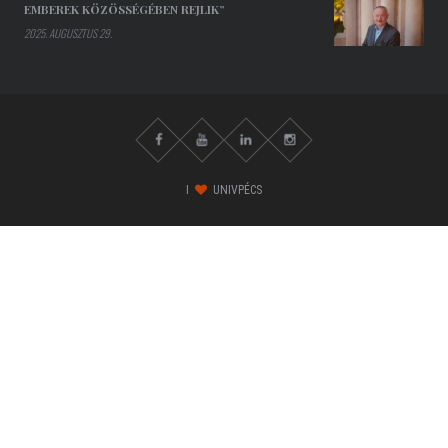
EMBEREK KÖZÖSSÉGÉBEN REJLIK”
2025. AUGUSZTUS 29.
I
UNIVPÉCS