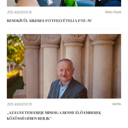
Kottász Gergely
2025. AUGUSZTUS 29.
RENDKÍVÜL SIKERES PÓTFELVÉTELI A PTE-N!
UnivPécs
2025. AUGUSZTUS 29.
„AZ EGYETEM EREJE MINDIG A BENNE ÉLŐ EMBEREK
KÖZÖSSÉGÉBEN REJLIK”