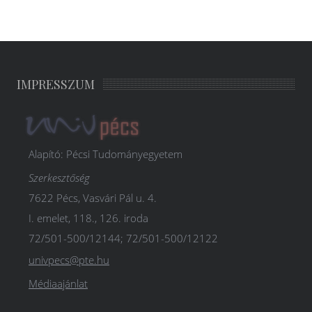
IMPRESSZUM
Alapító: Pécsi Tudományegyetem
Szerkesztőség
7622 Pécs, Vasvári Pál u. 4.
I. emelet, 118., 126. iroda
72/501-500/12144; 72/501-500/12122
univpecs@pte.hu
Médiaajánlat