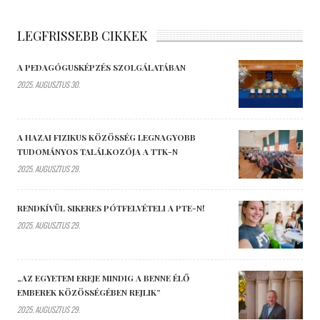
LEGFRISSEBB CIKKEK
A PEDAGÓGUSKÉPZÉS SZOLGÁLATÁBAN
2025. AUGUSZTUS 30.
A HAZAI FIZIKUS KÖZÖSSÉG LEGNAGYOBB
TUDOMÁNYOS TALÁLKOZÓJA A TTK-N
2025. AUGUSZTUS 29.
RENDKÍVÜL SIKERES PÓTFELVÉTELI A PTE-N!
2025. AUGUSZTUS 29.
„AZ EGYETEM EREJE MINDIG A BENNE ÉLŐ
EMBEREK KÖZÖSSÉGÉBEN REJLIK”
2025. AUGUSZTUS 29.