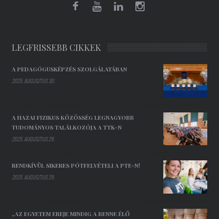
LEGFRISSEBB CIKKEK
A PEDAGÓGUSKÉPZÉS SZOLGÁLATÁBAN
2025. AUGUSZTUS 30.
A HAZAI FIZIKUS KÖZÖSSÉG LEGNAGYOBB
TUDOMÁNYOS TALÁLKOZÓJA A TTK-N
2025. AUGUSZTUS 29.
RENDKÍVÜL SIKERES PÓTFELVÉTELI A PTE-N!
2025. AUGUSZTUS 29.
„AZ EGYETEM EREJE MINDIG A BENNE ÉLŐ