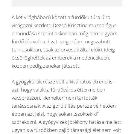
A két világháború között a fürdőkultúra újra
virágozni kezdett: Dezső Krisztina muzeológus
elmondása szerint akkoriban még nem a gyors
fürdőzés volt a divat: szigorúan megszabott
turnusokban, csak az orvosok által előírt ideig
ücsöröghettek az emberek a medencékben,
közben pedig zenekar játszott.
A gyógykúrák része volt a kívánatos étrend is –
azt, hogy valaki a fürdőváros éttermeiben
vacsorázzon, kiemelten nem tartották
tanácsosnak. A szigorú tiltás persze vélhetően
éppen azt jelzi, hogy sokan „szöktek ki”
szórakozni. A gyógyvizek jótékony hatása mellett
ugyanis a fürdőkben zajló társasági élet sem volt