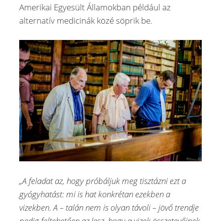
Amerikai Egyesült Államokban például az
alternatív medicinák közé söprik be.
„A feladat az, hogy próbáljuk meg tisztázni ezt a
gyógyhatást: mi is hat konkrétan ezekben a
vizekben. A – talán nem is olyan távoli – jövő trendje
pedig feltehetően az lesz, hogy a vizek összetevőinek