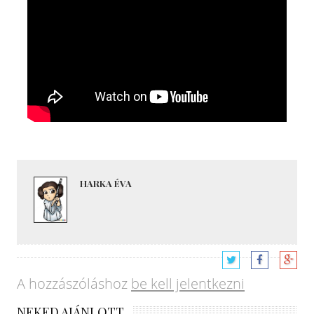
HARKA ÉVA
A hozzászóláshoz
be kell jelentkezni
NEKED AJÁNLOTT