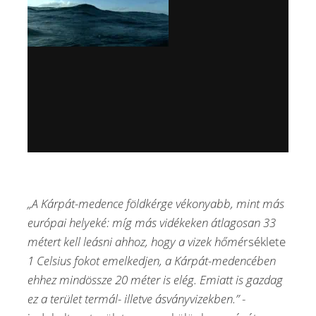
„A Kárpát-medence földkérge vékonyabb, mint más
európai helyeké: míg más vidékeken átlagosan 33
métert kell leásni ahhoz, hogy a vizek hőmé
rséklete
1 Celsius fokot emelkedjen, a Kárpát-medencében
ehhez mindössze 20 méter is elég. Emiatt is gazdag
ez a terület termál- illetve ásványvizekben.”
-