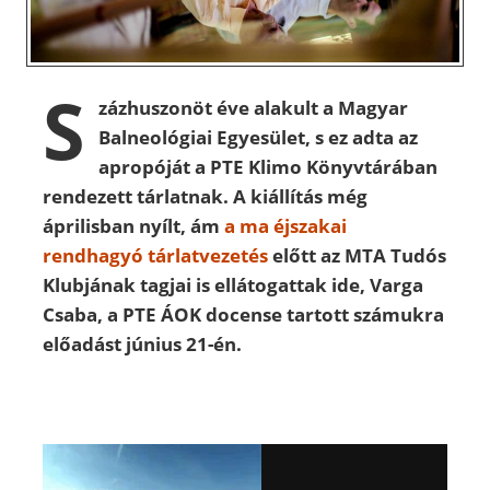
S
zázhuszonöt éve alakult a Magyar
Balneológiai Egyesület, s ez adta az
apropóját a PTE Klimo Könyvtárában
rendezett tárlatnak. A kiállítás még
áprilisban nyílt, ám
a ma éjszakai
rendhagyó tárlatvezetés
előtt az MTA Tudós
Klubjának tagjai is ellátogattak ide, Varga
Csaba, a PTE ÁOK docense tartott számukra
előadást június 21-én.