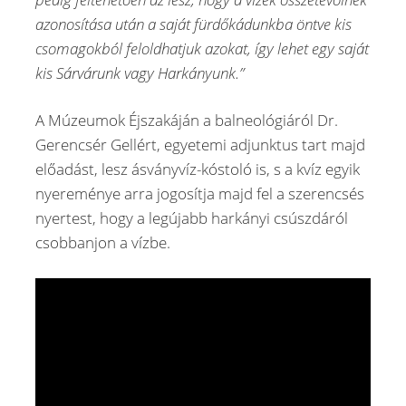
azonosítása után a saját fürdőkádunkba öntve kis
csomagokból feloldhatjuk azokat, így lehet egy saját
kis Sárvárunk vagy Harkányunk.”
A Múzeumok Éjszakáján a balneológiáról Dr.
Gerencsér Gellért, egyetemi adjunktus tart majd
előadást, lesz ásványvíz-kóstoló is, s a kvíz egyik
nyereménye arra jogosítja majd fel a szerencsés
nyertest, hogy a legújabb harkányi csúszdáról
csobbanjon a vízbe.