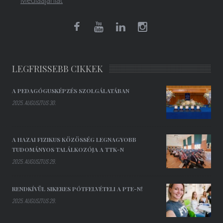
LEGFRISSEBB CIKKEK
A PEDAGÓGUSKÉPZÉS SZOLGÁLATÁBAN
2025. AUGUSZTUS 30.
A HAZAI FIZIKUS KÖZÖSSÉG LEGNAGYOBB
TUDOMÁNYOS TALÁLKOZÓJA A TTK-N
2025. AUGUSZTUS 29.
RENDKÍVÜL SIKERES PÓTFELVÉTELI A PTE-N!
2025. AUGUSZTUS 29.