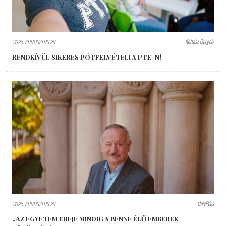
Kottász Gergely
2025. AUGUSZTUS 29.
RENDKÍVÜL SIKERES PÓTFELVÉTELI A PTE-N!
UnivPécs
2025. AUGUSZTUS 29.
„AZ EGYETEM EREJE MINDIG A BENNE ÉLŐ EMBEREK