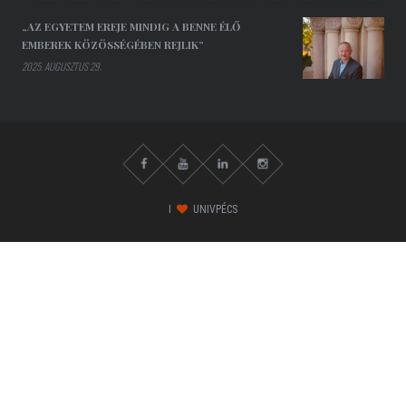
„AZ EGYETEM EREJE MINDIG A BENNE ÉLŐ
EMBEREK KÖZÖSSÉGÉBEN REJLIK”
2025. AUGUSZTUS 29.
I
UNIVPÉCS