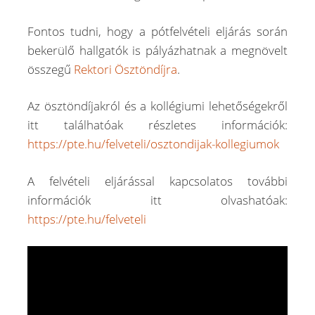
Fontos tudni, hogy a pótfelvételi eljárás során
bekerülő hallgatók is pályázhatnak a megnövelt
összegű
Rektori Ösztöndíjra
.
Az ösztöndíjakról és a kollégiumi lehetőségekről
itt találhatóak részletes információk:
https://pte.hu/felveteli/osztondijak-kollegiumok
A felvételi eljárással kapcsolatos további
információk itt olvashatóak:
https://pte.hu/felveteli