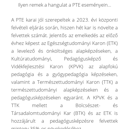
Ilyen remek a hangulat a PTE eseményein...
A PTE karai jól szerepeltek a 2023. évi központi
felvételi eljárás során, hiszen hét kar is növelte a
felvettek számát. Jelentős az emelkedés az előző
évhez képest az Egészségtudományi Karon (ETK)
a levelező és önköltséges alapképzéseken, a
Kultúratudományi, Pedagógusképző és
Vidékfejlesztési Karon (KPVK) az alapfokú
pedagógia és a gyógypedagógia képzéseken,
valamint a Természettudományi Karon (TTK) a
természettudományi alapképzéseken és a
pedagógusképzéseken egyaránt. A KPVK és a
TTK mellett a Bölcsészet- és
Társadalomtudományi Kar (BTK) és az ETK is
hozzájárult a pedagógusképzésre felvettek
mintegy 35%-os növekedéséhez.