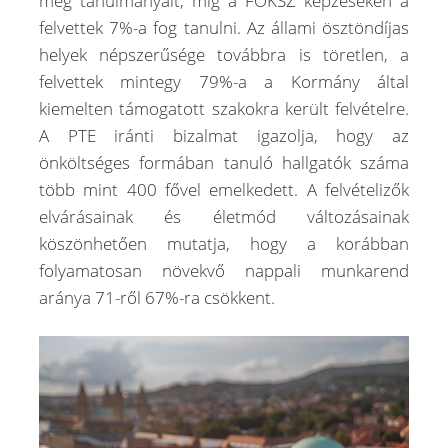
meg tanulmányait, míg a FOKSZ képzéseken a
felvettek 7%-a fog tanulni. Az állami ösztöndíjas
helyek népszerűsége továbbra is töretlen, a
felvettek mintegy 79%-a a Kormány által
kiemelten támogatott szakokra került felvételre.
A PTE iránti bizalmat igazolja, hogy az
önköltséges formában tanuló hallgatók száma
több mint 400 fővel emelkedett. A felvételizők
elvárásainak és életmód változásainak
köszönhetően mutatja, hogy a korábban
folyamatosan növekvő nappali munkarend
aránya 71-ről 67%-ra csökkent.