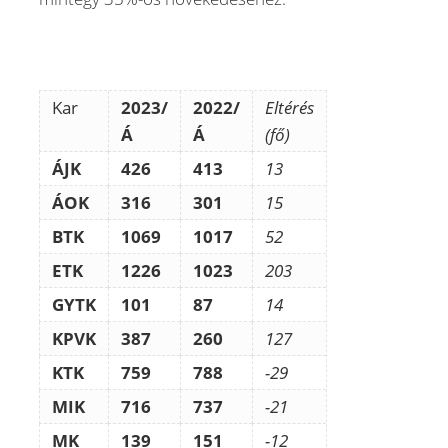
Kar
2023/
2022/
Eltérés
Á
Á
(fő)
ÁJK
426
413
13
ÁOK
316
301
15
BTK
1069
1017
52
ETK
1226
1023
203
GYTK
101
87
14
KPVK
387
260
127
KTK
759
788
-29
MIK
716
737
-21
MK
139
151
-12