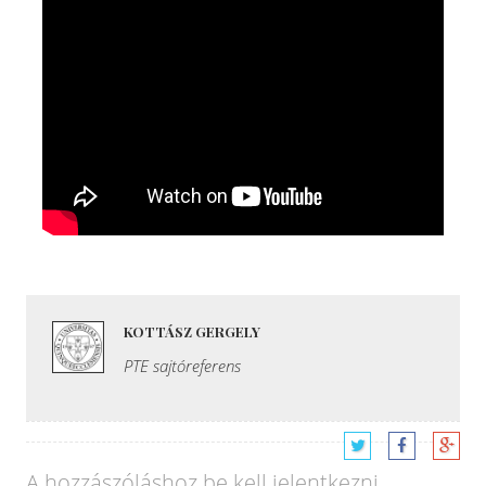
KOTTÁSZ GERGELY
PTE sajtóreferens
A hozzászóláshoz
be kell jelentkezni