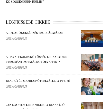
KÖZÖSSÉGÉBEN REJLIK”
LEGFRISSEBB CIKKEK
A PEDAGÓGUSKÉPZÉS SZOLGÁLATÁBAN
2025. AUGUSZTUS 30.
A HAZAI FIZIKUS KÖZÖSSÉG LEGNAGYOBB
TUDOMÁNYOS TALÁLKOZÓJA A TTK-N
2025. AUGUSZTUS 29.
RENDKÍVÜL SIKERES PÓTFELVÉTELI A PTE-N!
2025. AUGUSZTUS 29.
„AZ EGYETEM EREJE MINDIG A BENNE ÉLŐ