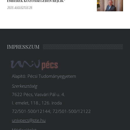
EMBEREK KÖZÖSSÉGÉBEN REJLIK”
2025. AUGUSZTUS 29.
IMPRESSZUM
Alapító: Pécsi Tudományegyetem
Szerkesztőség
7622 Pécs, Vasvári Pál u. 4.
I. emelet, 118., 126. iroda
72/501-500/12144; 72/501-500/12122
univpecs@pte.hu
Médiaajánlat