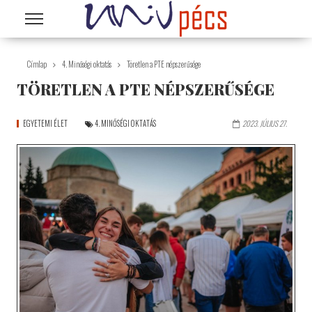
Ugrás a tartalomra
Címlap
4. Minőségi oktatás
Töretlen a PTE népszerűsége
TÖRETLEN A PTE NÉPSZERŰSÉGE
EGYETEMI ÉLET
4. MINŐSÉGI OKTATÁS
2023. JÚLIUS 27.