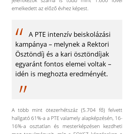
jelentkezők száma is több mint 1.600 fővel
emelkedett az előző évhez képest.
A PTE intenzív beiskolázási
kampánya – melynek a Rektori
Ösztöndíj és a kari ösztöndíjak
egyaránt fontos elemei voltak –
idén is meghozta eredményét.
A több mint ötezerhétszáz (5.704 fő) felvett
hallgató 61%-a a PTE valamely alapképzésén, 16-
16%-a osztatlan és mesterképzésen kezdheti