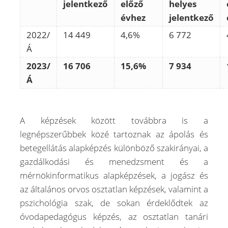
jelentkező
előző
helyes
évhez
jelentkező
2022/
14 449
4,6%
6 772
Á
2023/
16 706
15,6%
7 934
Á
A képzések között továbbra is a
legnépszerűbbek közé tartoznak az ápolás és
betegellátás alapképzés különböző szakirányai, a
gazdálkodási és menedzsment és a
mérnökinformatikus alapképzések, a jogász és
az általános orvos osztatlan képzések, valamint a
pszichológia szak, de sokan érdeklődtek az
óvodapedagógus képzés, az osztatlan tanári