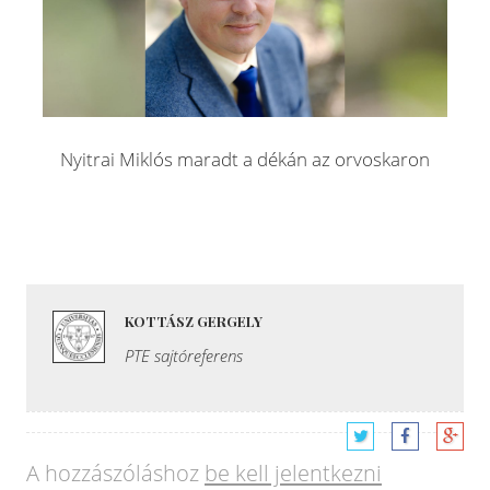
Nyitrai Miklós maradt a dékán az orvoskaron
KOTTÁSZ GERGELY
PTE sajtóreferens
A hozzászóláshoz
be kell jelentkezni