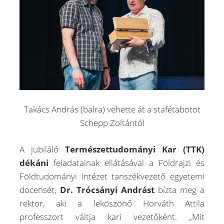
Takács András (balra) vehette át a stafétabotot
Schepp Zoltántól
A jubiláló
Természettudományi Kar (TTK)
dékáni
feladatainak ellátásával a Földrajzi és
Földtudományi Intézet tanszékvezető egyetemi
docensét,
Dr. Trócsányi Andrást
bízta meg a
rektor, aki a leköszönő Horváth Attila
professzort váltja kari vezetőként. „Mit