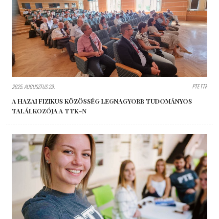
PTE TTK
2025. AUGUSZTUS 29.
A HAZAI FIZIKUS KÖZÖSSÉG LEGNAGYOBB TUDOMÁNYOS
TALÁLKOZÓJA A TTK-N