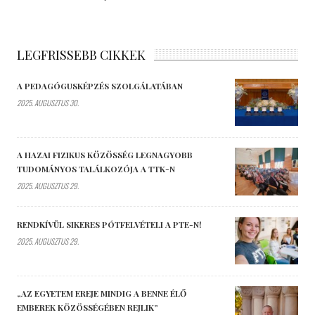
LEGFRISSEBB CIKKEK
A PEDAGÓGUSKÉPZÉS SZOLGÁLATÁBAN
2025. AUGUSZTUS 30.
A HAZAI FIZIKUS KÖZÖSSÉG LEGNAGYOBB
TUDOMÁNYOS TALÁLKOZÓJA A TTK-N
2025. AUGUSZTUS 29.
RENDKÍVÜL SIKERES PÓTFELVÉTELI A PTE-N!
2025. AUGUSZTUS 29.
„AZ EGYETEM EREJE MINDIG A BENNE ÉLŐ
EMBEREK KÖZÖSSÉGÉBEN REJLIK”