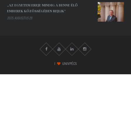
„AZ EGYETEM EREJE MINDIG A BENNE ÉLŐ
EMBEREK KÖZÖSSÉGÉBEN REJLIK”
2025. AUGUSZTUS 29.
I
UNIVPÉCS