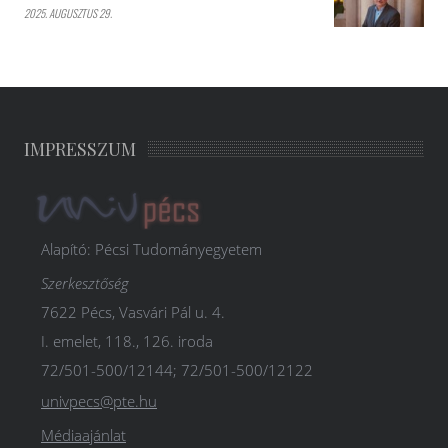
2025. AUGUSZTUS 29.
IMPRESSZUM
Alapító: Pécsi Tudományegyetem
Szerkesztőség
7622 Pécs, Vasvári Pál u. 4.
I. emelet, 118., 126. iroda
72/501-500/12144; 72/501-500/12122
univpecs@pte.hu
Médiaajánlat