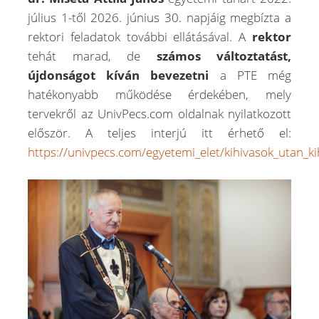
július 1-től 2026. június 30. napjáig megbízta a
rektori feladatok további ellátásával. A
rektor
tehát marad, de
számos változtatást,
újdonságot kíván bevezetni
a PTE még
hatékonyabb működése érdekében, mely
tervekről az UnivPecs.com oldalnak nyilatkozott
először. A teljes interjú itt érhető el:
https://univpecs.com/egyetemi_elet/kihivasok_utan_ki