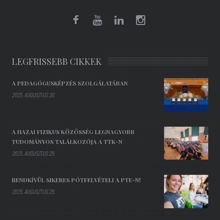
LEGFRISSEBB CIKKEK
A PEDAGÓGUSKÉPZÉS SZOLGÁLATÁBAN
2025. AUGUSZTUS 30.
A HAZAI FIZIKUS KÖZÖSSÉG LEGNAGYOBB
TUDOMÁNYOS TALÁLKOZÓJA A TTK-N
2025. AUGUSZTUS 29.
RENDKÍVÜL SIKERES PÓTFELVÉTELI A PTE-N!
2025. AUGUSZTUS 29.