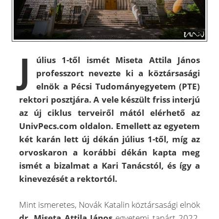
J
úlius 1-től ismét Miseta Attila János
professzort nevezte ki a köztársasági
elnök a Pécsi Tudományegyetem (PTE)
rektori posztjára. A vele készült friss interjú
az új ciklus terveiről mától elérhető az
UnivPecs.com oldalon. Emellett az egyetem
két karán lett új dékán július 1-től, míg az
orvoskaron a korábbi dékán kapta meg
ismét a bizalmat a Kari Tanácstól, és így a
kinevezését a rektortól.
Mint ismeretes, Novák Katalin köztársasági elnök
dr. Miseta Attila János
egyetemi tanárt 2022.