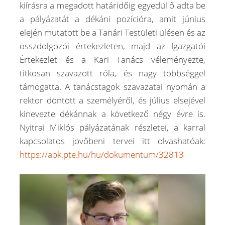
kiírásra a megadott határidőig egyedül ő adta be
a pályázatát a dékáni pozícióra, amit június
elején mutatott be a Tanári Testületi ülésen és az
összdolgozói értekezleten, majd az Igazgatói
Értekezlet és a Kari Tanács véleményezte,
titkosan szavazott róla, és nagy többséggel
támogatta. A tanácstagok szavazatai nyomán a
rektor döntött a személyéről, és július elsejével
kinevezte dékánnak a következő négy évre is.
Nyitrai Miklós pályázatának részletei, a karral
kapcsolatos jövőbeni tervei itt olvashatóak:
https://aok.pte.hu/hu/dokumentum/32813