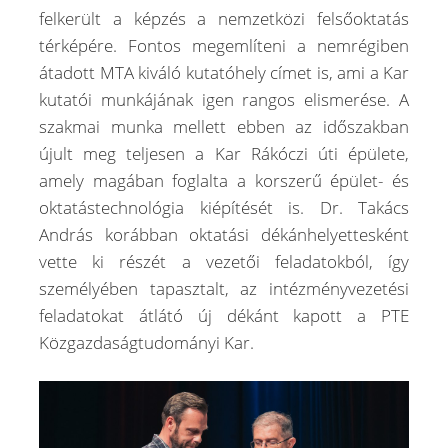
felkerült a képzés a nemzetközi felsőoktatás
térképére. Fontos megemlíteni a nemrégiben
átadott MTA kiváló kutatóhely címet is, ami a Kar
kutatói munkájának igen rangos elismerése. A
szakmai munka mellett ebben az időszakban
újult meg teljesen a Kar Rákóczi úti épülete,
amely magában foglalta a korszerű épület- és
oktatástechnológia kiépítését is. Dr. Takács
András korábban oktatási dékánhelyettesként
vette ki részét a vezetői feladatokból, így
személyében tapasztalt, az intézményvezetési
feladatokat átlátó új dékánt kapott a PTE
Közgazdaságtudományi Kar.