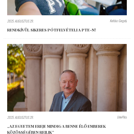
Kottász Gergely
2025. AUGUSZTUS 29.
RENDKÍVÜL SIKERES PÓTFELVÉTELI A PTE-N!
UnivPécs
2025. AUGUSZTUS 29.
„AZ EGYETEM EREJE MINDIG A BENNE ÉLŐ EMBEREK
KÖZÖSSÉGÉBEN REJLIK”