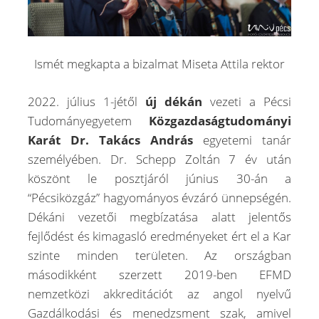
Ismét megkapta a bizalmat Miseta Attila rektor
2022. július 1-jétől
új dékán
vezeti a Pécsi
Tudományegyetem
Közgazdaságtudományi
Karát Dr. Takács András
egyetemi tanár
személyében. Dr. Schepp Zoltán 7 év után
köszönt le posztjáról június 30-án a
“Pécsiközgáz” hagyományos évzáró ünnepségén.
Dékáni vezetői megbízatása alatt jelentős
fejlődést és kimagasló eredményeket ért el a Kar
szinte minden területen. Az országban
másodikként szerzett 2019-ben EFMD
nemzetközi akkreditációt az angol nyelvű
Gazdálkodási és menedzsment szak, amivel