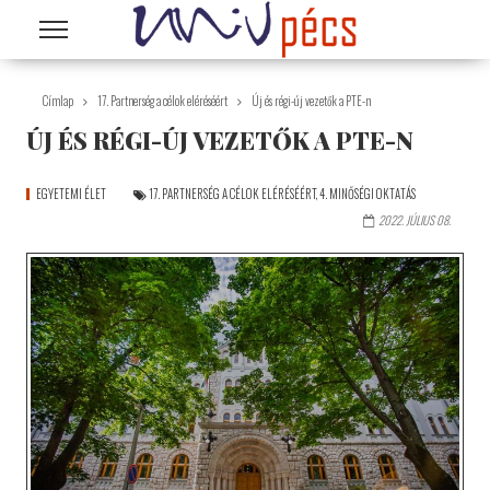
Ugrás a tartalomra
Címlap
17. Partnerség a célok eléréséért
Új és régi-új vezetők a PTE-n
ÚJ ÉS RÉGI-ÚJ VEZETŐK A PTE-N
EGYETEMI ÉLET
17. PARTNERSÉG A CÉLOK ELÉRÉSÉÉRT
,
4. MINŐSÉGI OKTATÁS
2022. JÚLIUS 08.