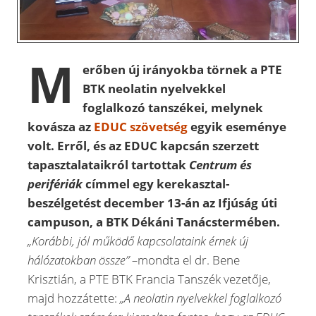
M
erőben új irányokba törnek a PTE
BTK neolatin nyelvekkel
foglalkozó tanszékei, melynek
kovásza az
EDUC szövetség
egyik eseménye
volt. Erről, és az EDUC kapcsán szerzett
tapasztalataikról tartottak
Centrum és
perifériák
címmel egy kerekasztal-
beszélgetést december 13-án az Ifjúság úti
campuson, a BTK Dékáni Tanácstermében.
„Korábbi, jól működő kapcsolataink érnek új
hálózatokban össze” –
mondta el dr. Bene
Krisztián, a PTE BTK Francia Tanszék vezetője,
majd hozzátette:
„A neolatin nyelvekkel foglalkozó