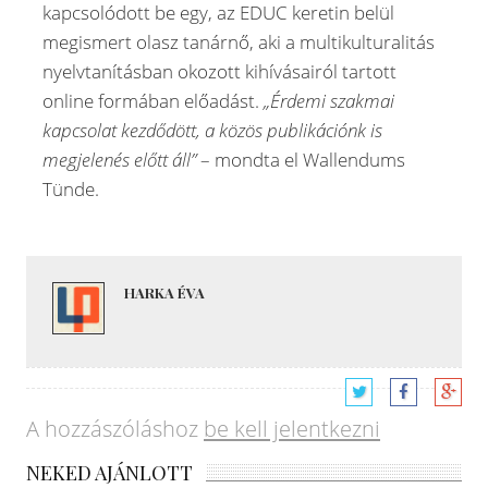
kapcsolódott be egy, az EDUC keretin belül
megismert olasz tanárnő, aki a multikulturalitás
nyelvtanításban okozott kihívásairól tartott
online formában előadást.
„Érdemi szakmai
kapcsolat kezdődött, a közös publikációnk is
megjelenés előtt áll”
– mondta el Wallendums
Tünde.
HARKA ÉVA
A hozzászóláshoz
be kell jelentkezni
NEKED AJÁNLOTT