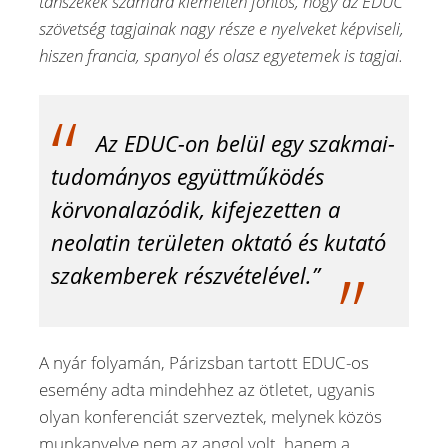
tanszékek számára kiemelten fontos, hogy az EDUC
szövetség tagjainak nagy része e nyelveket képviseli,
hiszen francia, spanyol és olasz egyetemek is tagjai.
Az EDUC-on belül egy szakmai-
tudományos együttműködés
körvonalazódik, kifejezetten a
neolatin területen oktató és kutató
szakemberek részvételével.”
A nyár folyamán, Párizsban tartott EDUC-os
esemény adta mindehhez az ötletet, ugyanis
olyan konferenciát szerveztek, melynek közös
munkanyelve nem az angol volt, hanem a