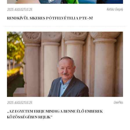
Kottász Gergely
2025. AUGUSZTUS 29.
RENDKÍVÜL SIKERES PÓTFELVÉTELI A PTE-N!
UnivPécs
2025. AUGUSZTUS 29.
„AZ EGYETEM EREJE MINDIG A BENNE ÉLŐ EMBEREK
KÖZÖSSÉGÉBEN REJLIK”