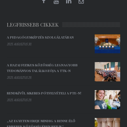
LEGFRISSEBB CIKKEK
A PEDAGÓGUSKÉPZÉS SZOLGÁLATÁBAN
2025. AUGUSZTUS 30.
A HAZAI FIZIKUS KÖZÖSSÉG LEGNAGYOBB
TUDOMÁNYOS TALÁLKOZÓJA A TTK-N
2025. AUGUSZTUS 29.
RENDKÍVÜL SIKERES PÓTFELVÉTELI A PTE-N!
2025. AUGUSZTUS 29.
„AZ EGYETEM EREJE MINDIG A BENNE ÉLŐ
EMBEREK KÖZÖSSÉGÉBEN REJLIK”