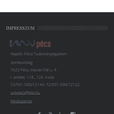
IMPRESSZUM
Alapító: Pécsi Tudományegyetem
Szerkesztőség
7622 Pécs, Vasvári Pál u. 4.
I. emelet, 118., 126. iroda
72/501-500/12144; 72/501-500/12122
univpecs@pte.hu
Médiaajánlat