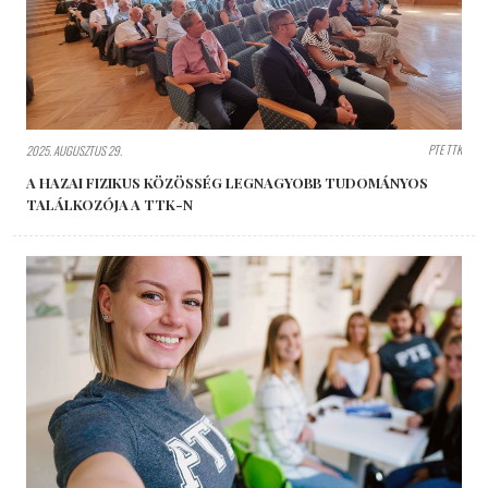
PTE TTK
2025. AUGUSZTUS 29.
A HAZAI FIZIKUS KÖZÖSSÉG LEGNAGYOBB TUDOMÁNYOS
TALÁLKOZÓJA A TTK-N