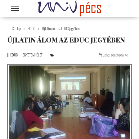
Ugrás a tartalomra
Címlap
EDUC
Újlatin álom az EDUC jegyében
ÚJLATIN ÁLOM AZ EDUC JEGYÉBEN
EDUC
EGYETEMI ÉLET
2022. DECEMBER 14.