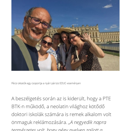
Pécsi oktatók egy csoportja a nyári párizsi EDUC-eseményen
A beszélgetés során az is kiderült, hogy a PTE
BTK-n működő, a neolatin világhoz kötődő
doktori iskolák számára is remek alkalom volt
önmaguk reklámozására.
„A negyedik napra
természetes volt, hogy négy nyelven zajlott a