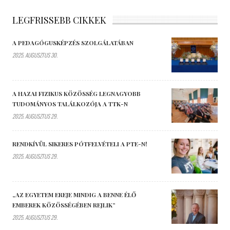
LEGFRISSEBB CIKKEK
A PEDAGÓGUSKÉPZÉS SZOLGÁLATÁBAN
2025. AUGUSZTUS 30.
A HAZAI FIZIKUS KÖZÖSSÉG LEGNAGYOBB
TUDOMÁNYOS TALÁLKOZÓJA A TTK-N
2025. AUGUSZTUS 29.
RENDKÍVÜL SIKERES PÓTFELVÉTELI A PTE-N!
2025. AUGUSZTUS 29.
„AZ EGYETEM EREJE MINDIG A BENNE ÉLŐ
EMBEREK KÖZÖSSÉGÉBEN REJLIK”
2025. AUGUSZTUS 29.