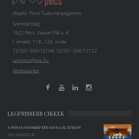
Alapító: Pécsi Tudományegyetem
Szerkesztőség
7622 Pécs, Vasvári Pál u. 4.
I. emelet, 118., 126. iroda
72/501-500/12144; 72/501-500/12122
univpecs@pte.hu
Médiaajánlat
LEGFRISSEBB CIKKEK
A PEDAGÓGUSKÉPZÉS SZOLGÁLATÁBAN
2025. AUGUSZTUS 30.