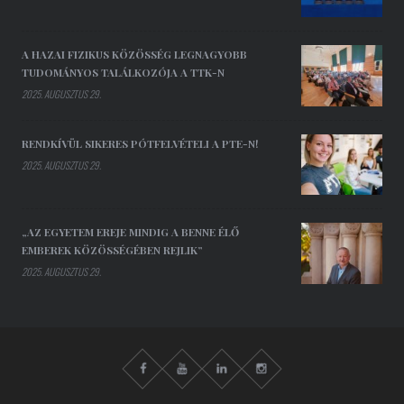
A HAZAI FIZIKUS KÖZÖSSÉG LEGNAGYOBB
TUDOMÁNYOS TALÁLKOZÓJA A TTK-N
2025. AUGUSZTUS 29.
RENDKÍVÜL SIKERES PÓTFELVÉTELI A PTE-N!
2025. AUGUSZTUS 29.
„AZ EGYETEM EREJE MINDIG A BENNE ÉLŐ
EMBEREK KÖZÖSSÉGÉBEN REJLIK”
2025. AUGUSZTUS 29.