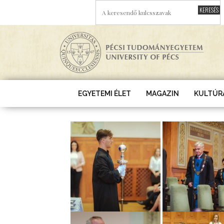
Ugrás a tartalomra
A KERESENDŐ KULCSSZAVAK
EGYETEMI ÉLET
MAGAZIN
KULTÚR