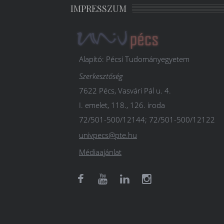
IMPRESSZUM
Alapító: Pécsi Tudományegyetem
Szerkesztőség
7622 Pécs, Vasvári Pál u. 4.
I. emelet, 118., 126. iroda
72/501-500/12144; 72/501-500/12122
univpecs@pte.hu
Médiaajánlat