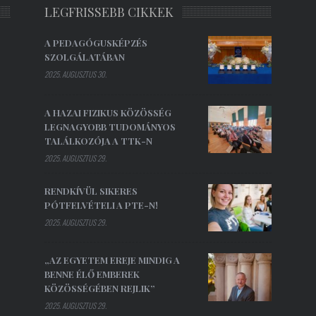
LEGFRISSEBB CIKKEK
A PEDAGÓGUSKÉPZÉS
SZOLGÁLATÁBAN
2025. AUGUSZTUS 30.
A HAZAI FIZIKUS KÖZÖSSÉG
LEGNAGYOBB TUDOMÁNYOS
TALÁLKOZÓJA A TTK-N
2025. AUGUSZTUS 29.
RENDKÍVÜL SIKERES
PÓTFELVÉTELI A PTE-N!
2025. AUGUSZTUS 29.
„AZ EGYETEM EREJE MINDIG A
BENNE ÉLŐ EMBEREK
KÖZÖSSÉGÉBEN REJLIK”
2025. AUGUSZTUS 29.