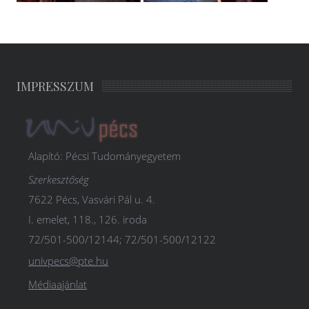
IMPRESSZUM
Alapító: Pécsi Tudományegyetem
Szerkesztőség
7622 Pécs, Vasvári Pál u. 4.
I. emelet, 118., 126. iroda
72/501-500/12144; 72/501-500/12122
univpecs@pte.hu
Médiaajánlat