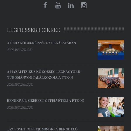
LEGFRISSEBB CIKKEK
A PEDAGÓGUSKÉPZÉS SZOLGÁLATÁBAN
2025. AUGUSZTUS 30.
A HAZAI FIZIKUS KÖZÖSSÉG LEGNAGYOBB
TUDOMÁNYOS TALÁLKOZÓJA A TTK-N
2025. AUGUSZTUS 29.
RENDKÍVÜL SIKERES PÓTFELVÉTELI A PTE-N!
2025. AUGUSZTUS 29.
„AZ EGYETEM EREJE MINDIG A BENNE ÉLŐ