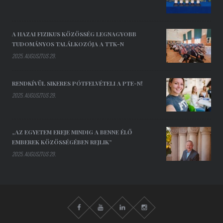
A HAZAI FIZIKUS KÖZÖSSÉG LEGNAGYOBB
TUDOMÁNYOS TALÁLKOZÓJA A TTK-N
2025. AUGUSZTUS 29.
RENDKÍVÜL SIKERES PÓTFELVÉTELI A PTE-N!
2025. AUGUSZTUS 29.
„AZ EGYETEM EREJE MINDIG A BENNE ÉLŐ
EMBEREK KÖZÖSSÉGÉBEN REJLIK”
2025. AUGUSZTUS 29.