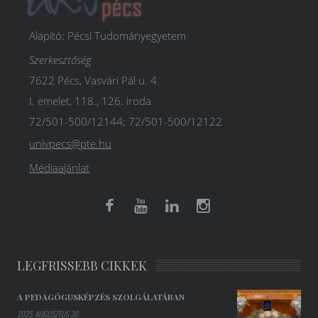
Alapító: Pécsi Tudományegyetem
Szerkesztőség
7622 Pécs, Vasvári Pál u. 4.
I. emelet, 118., 126. iroda
72/501-500/12144; 72/501-500/12122
univpecs@pte.hu
Médiaajánlat
LEGFRISSEBB CIKKEK
A PEDAGÓGUSKÉPZÉS SZOLGÁLATÁBAN
2025. AUGUSZTUS 30.