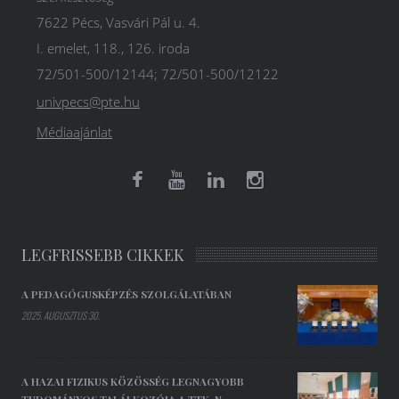
7622 Pécs, Vasvári Pál u. 4.
I. emelet, 118., 126. iroda
72/501-500/12144; 72/501-500/12122
univpecs@pte.hu
Médiaajánlat
LEGFRISSEBB CIKKEK
A PEDAGÓGUSKÉPZÉS SZOLGÁLATÁBAN
2025. AUGUSZTUS 30.
A HAZAI FIZIKUS KÖZÖSSÉG LEGNAGYOBB