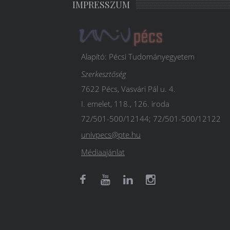
IMPRESSZUM
Alapító: Pécsi Tudományegyetem
Szerkesztőség
7622 Pécs, Vasvári Pál u. 4.
I. emelet, 118., 126. iroda
72/501-500/12144; 72/501-500/12122
univpecs@pte.hu
Médiaajánlat