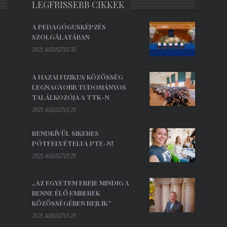
LEGFRISSEBB CIKKEK
A PEDAGÓGUSKÉPZÉS
SZOLGÁLATÁBAN
2025. AUGUSZTUS 30.
A HAZAI FIZIKUS KÖZÖSSÉG
LEGNAGYOBB TUDOMÁNYOS
TALÁLKOZÓJA A TTK-N
2025. AUGUSZTUS 29.
RENDKÍVÜL SIKERES
PÓTFELVÉTELI A PTE-N!
2025. AUGUSZTUS 29.
„AZ EGYETEM EREJE MINDIG A
BENNE ÉLŐ EMBEREK
KÖZÖSSÉGÉBEN REJLIK”
2025. AUGUSZTUS 29.