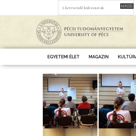
Ugrás a tartalomra
A KERESENDŐ KULCSSZAVAK
EGYETEMI ÉLET
MAGAZIN
KULTÚR