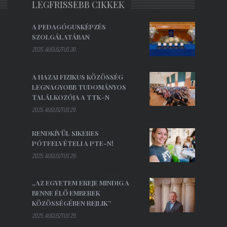
LEGFRISSEBB CIKKEK
A PEDAGÓGUSKÉPZÉS
SZOLGÁLATÁBAN
2025. AUGUSZTUS 30.
A HAZAI FIZIKUS KÖZÖSSÉG
LEGNAGYOBB TUDOMÁNYOS
TALÁLKOZÓJA A TTK-N
2025. AUGUSZTUS 29.
RENDKÍVÜL SIKERES
PÓTFELVÉTELI A PTE-N!
2025. AUGUSZTUS 29.
„AZ EGYETEM EREJE MINDIG A
BENNE ÉLŐ EMBEREK
KÖZÖSSÉGÉBEN REJLIK”
2025. AUGUSZTUS 29.