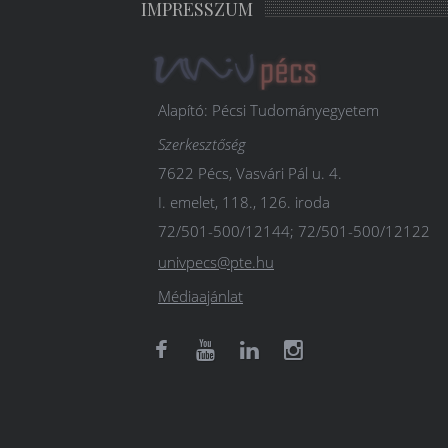
IMPRESSZUM
Alapító: Pécsi Tudományegyetem
Szerkesztőség
7622 Pécs, Vasvári Pál u. 4.
I. emelet, 118., 126. iroda
72/501-500/12144; 72/501-500/12122
univpecs@pte.hu
Médiaajánlat