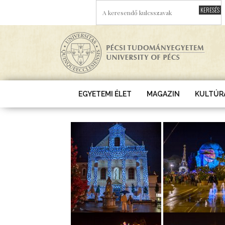
Ugrás a tartalomra
A KERESENDŐ KULCSSZAVAK
EGYETEMI ÉLET
MAGAZIN
KULTÚR