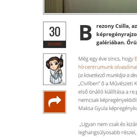
B
rezony Csilla, 
30
képregényrajzoló
galériában. Őrü
NOVEMBER
Még egy éve sincs, hogy
hírcentrumunk olvasóina
(
a következő munkája a d
„Civilben” ő a Művészeti 
első önálló kiállítása a r
nemcsak képregényekből, 
Maksa Gyula képregényku
„Ugyan nem csak és kizá
leghangsúlyosabb részei,