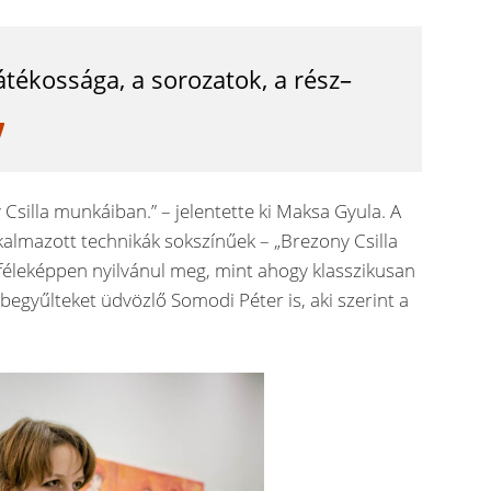
átékossága, a sorozatok, a rész–
Csilla munkáiban.” – jelentette ki Maksa Gyula. A
kalmazott technikák sokszínűek – „Brezony Csilla
eképpen nyilvánul meg, mint ahogy klasszikusan
begyűlteket üdvözlő Somodi Péter is, aki szerint a