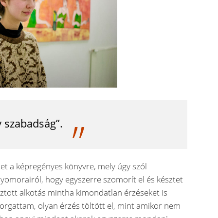
 szabadság”.
met a képregényes könyvre, mely úgy szól
nyomorairól, hogy egyszerre szomorít el és késztet
sztott alkotás mintha kimondatlan érzéseket is
orgattam, olyan érzés töltött el, mint amikor nem