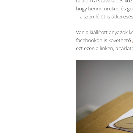
találom a szavakat és kö
hogy bennemreked és gomb
– a szemlélőt is útkeresés
Van a kiállított anyagok k
facebookon is követhető
ezt ezen a linken, a tárla