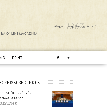
ÖLD
PRINT
EGFRISSEBB CIKKEK
 PEDAGÓGUSKÉPZÉS
ZOLGÁLATÁBAN
5. AUGUSZTUS 30.