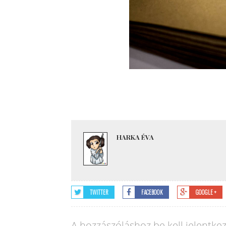
HARKA ÉVA
TWITTER
FACEBOOK
GOOGLE +
A hozzászóláshoz
be kell jelentke