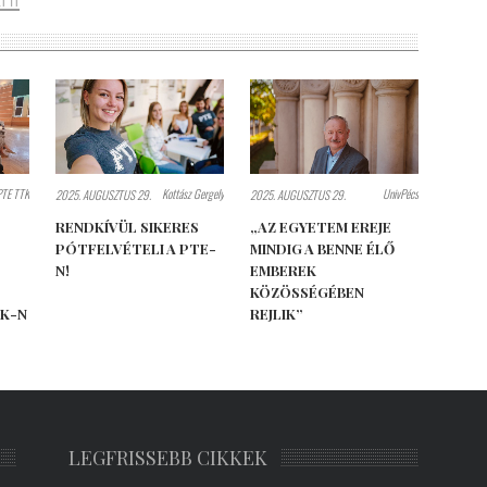
PTE TTK
Kottász Gergely
UnivPécs
2025. AUGUSZTUS 29.
2025. AUGUSZTUS 29.
RENDKÍVÜL SIKERES
„AZ EGYETEM EREJE
PÓTFELVÉTELI A PTE-
MINDIG A BENNE ÉLŐ
N!
EMBEREK
KÖZÖSSÉGÉBEN
TK-N
REJLIK”
LEGFRISSEBB CIKKEK