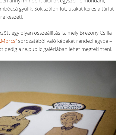
zben annyi mindent akarok egyszerre mondani,
óccá gyűlik. Sok szálon fut, utakat keres a tárlat
re készeti.
özött egy olyan összeállítás is, mely Brezony Csilla
„Morcs”
sorozatából való képeket rendezi egybe –
tot pedig a re.public galériában lehet megtekinteni.