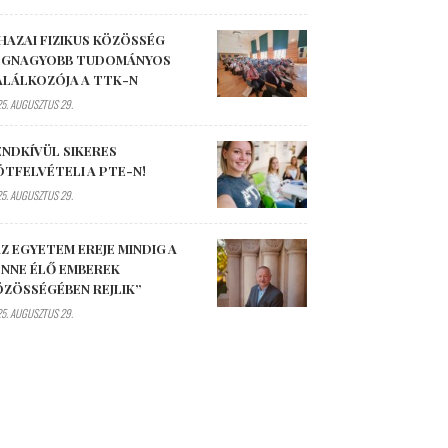
HAZAI FIZIKUS KÖZÖSSÉG
EGNAGYOBB TUDOMÁNYOS
ALÁLKOZÓJA A TTK-N
5. AUGUSZTUS 29.
ENDKÍVÜL SIKERES
ÓTFELVÉTELI A PTE-N!
5. AUGUSZTUS 29.
Z EGYETEM EREJE MINDIG A
ENNE ÉLŐ EMBEREK
ÖZÖSSÉGÉBEN REJLIK”
5. AUGUSZTUS 29.