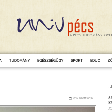
A
TUDOMÁNY
EGÉSZSÉGÜGY
SPORT
EDUC
Z
L
A
2016. NOVEMBER 30.
S
202