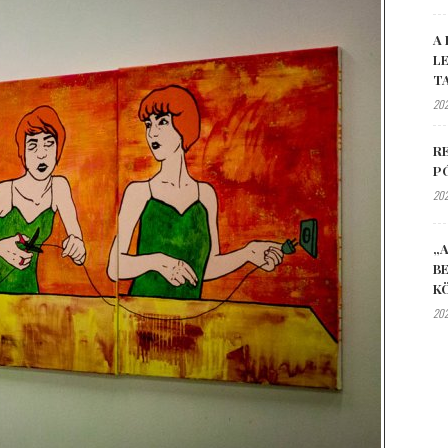
A 
L
T
202
R
P
202
„A
B
K
202