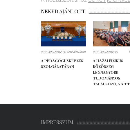
NEKED AJÁNLOTT
Aknai-Kiss Martina
2025. AUGUSZTUS 30.
2025. AUGUSZTUS 29.
A PEDAGÓGUSKÉPZÉS
A HAZAI FIZIKUS
SZOLGÁLATÁBAN
KÖZÖSSÉG
LEGNAGYOBB
TUDOMÁNYOS
TALÁLKOZÓJA A T
IMPRESSZUM