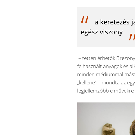
a keretezés j
egész viszony
– tetten érhetők Brezony 
felhasznált anyagok és al
minden médiummal másfél
„kellene” – mondta az egy
legjellemzőbb e művekre