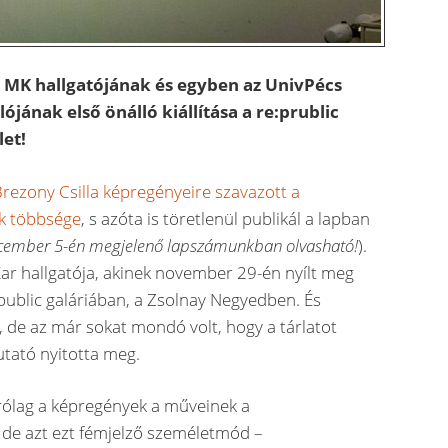
az MK hallgatójának és egyben az UnivPécs
jának első önálló kiállítása a re:prublic
let!
Brezony Csilla képregényeire szavazott a
k többsége
, s azóta is töretlenül publikál a lapban
ecember 5-én megjelenő lapszámunkban olvasható!
).
Kar hallgatója, akinek november 29-én nyílt meg
e:public galáriában, a Zsolnay Negyedben. És
de az már sokat mondó volt, hogy a tárlatot
tató nyitotta meg.
rólag a képregények a műveinek a
 de azt ezt fémjelző személetmód –