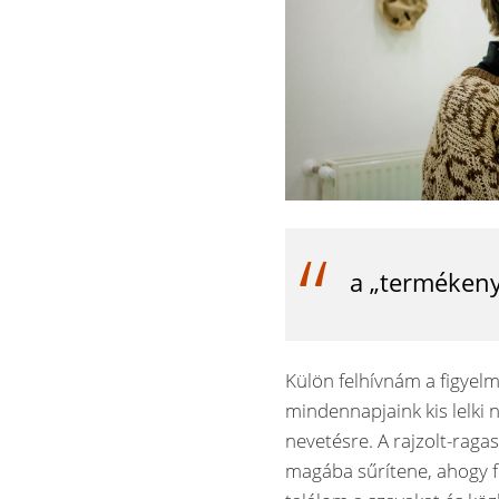
a „termékeny
Külön felhívnám a figyel
mindennapjaink kis lelki 
nevetésre. A rajzolt-raga
magába sűrítene, ahogy f