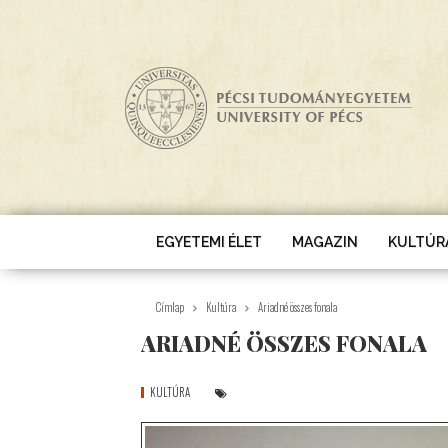
Ugrás a tartalomra
EGYETEMI ÉLET
MAGAZIN
KULTÚR
Címlap
Kultúra
Ariadné összes fonala
ARIADNÉ ÖSSZES FONALA
KULTÚRA