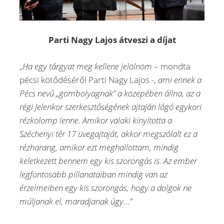
Parti Nagy Lajos átveszi a díjat
„
Ha egy tárgyat meg kellene jelölnöm
– mondta
pécsi kötődéséről Parti Nagy Lajos -,
ami ennek a
Pécs nevű „gombolyagnak” a közepében állna, az a
régi Jelenkor szerkesztőségének ajtaján lógó egykori
rézkolomp lenne. Amikor valaki kinyitotta a
Széchenyi tér 17 üvegajtaját, akkor megszólalt ez a
rézharang, amikor ezt meghallottam, mindig
keletkezett bennem egy kis szorongás is. Az ember
legfontosabb pillanataiban mindig van az
érzelmeiben egy kis szorongás, hogy a dolgok ne
múljanak el, maradjanak úgy…”