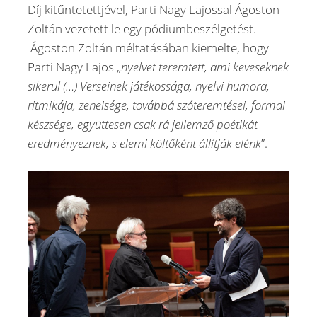
Díj kitűntetettjével, Parti Nagy Lajossal Ágoston
Zoltán vezetett le egy pódiumbeszélgetést.
Ágoston Zoltán méltatásában kiemelte, hogy
Parti Nagy Lajos „
nyelvet teremtett, ami keveseknek
sikerül (…) Verseinek játékossága, nyelvi humora,
ritmikája, zeneisége, továbbá szóteremtései, formai
készsége, együttesen csak rá jellemző poétikát
eredményeznek, s elemi költőként állítják elénk
”.