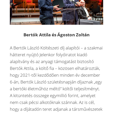
Bertók Attila és Ágoston Zoltán
A Bertók László Költészeti díj alapítói – a szakmai
hátteret nyújtó Jelenkor folyóiratot kiadó
alapítvány és az anyagi támogatást biztosító
Bertók Attila, a költő fia – közösen elhatározták,
hogy 2021-től kezdődően minden év december
6-án, Bertók László születésnapján díjaznak „egy
a bertóki életműhöz méltó” költői teljesítményt.
A kitüntetés összege egymillió forint, amelyet
nem csak pécsi alkotóknak szánnak. Az is cél,
hogy a díjátadón teret adjanak a társművészetek