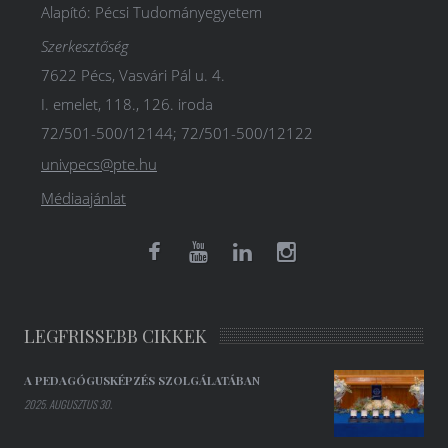
Alapító: Pécsi Tudományegyetem
Szerkesztőség
7622 Pécs, Vasvári Pál u. 4.
I. emelet, 118., 126. iroda
72/501-500/12144; 72/501-500/12122
univpecs@pte.hu
Médiaajánlat
LEGFRISSEBB CIKKEK
A PEDAGÓGUSKÉPZÉS SZOLGÁLATÁBAN
2025. AUGUSZTUS 30.