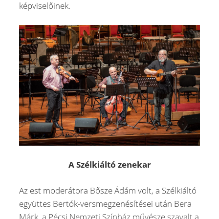
képviselőinek.
A Szélkiáltó zenekar
Az est moderátora Bősze Ádám volt, a Szélkiáltó
együttes Bertók-versmegzenésítései után Bera
Márk, a Pécsi Nemzeti Színház művésze szavalt a