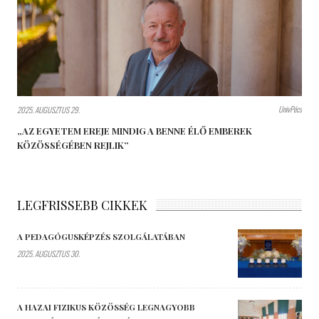
UnivPécs
2025. AUGUSZTUS 29.
„AZ EGYETEM EREJE MINDIG A BENNE ÉLŐ EMBEREK
KÖZÖSSÉGÉBEN REJLIK”
LEGFRISSEBB CIKKEK
A PEDAGÓGUSKÉPZÉS SZOLGÁLATÁBAN
2025. AUGUSZTUS 30.
A HAZAI FIZIKUS KÖZÖSSÉG LEGNAGYOBB