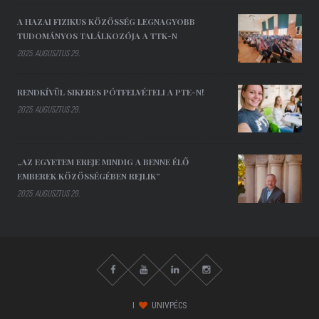
A HAZAI FIZIKUS KÖZÖSSÉG LEGNAGYOBB
TUDOMÁNYOS TALÁLKOZÓJA A TTK-N
2025. AUGUSZTUS 29.
RENDKÍVÜL SIKERES PÓTFELVÉTELI A PTE-N!
2025. AUGUSZTUS 29.
„AZ EGYETEM EREJE MINDIG A BENNE ÉLŐ
EMBEREK KÖZÖSSÉGÉBEN REJLIK”
2025. AUGUSZTUS 29.
I
UNIVPÉCS