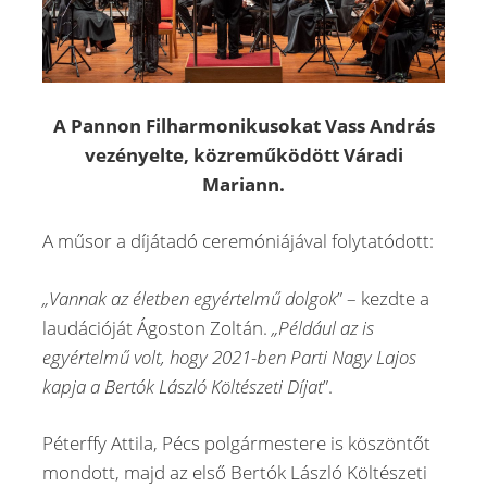
A Pannon Filharmonikusokat Vass András
vezényelte, közreműködött Váradi
Mariann.
A műsor a díjátadó ceremóniájával folytatódott:
„Vannak az életben egyértelmű dolgok
” – kezdte a
laudációját Ágoston Zoltán.
„Például az is
egyértelmű volt, hogy 2021-ben Parti Nagy Lajos
kapja a Bertók László Költészeti Díjat
”.
Péterffy Attila, Pécs polgármestere is köszöntőt
mondott, majd az első Bertók László Költészeti