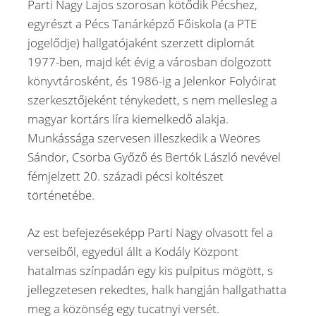
Parti Nagy Lajos szorosan kötődik Pécshez,
egyrészt a Pécs Tanárképző Főiskola (a PTE
jogelődje) hallgatójaként szerzett diplomát
1977-ben, majd két évig a városban dolgozott
könyvtárosként, és 1986-ig a Jelenkor Folyóirat
szerkesztőjeként ténykedett, s nem mellesleg a
magyar kortárs líra kiemelkedő alakja.
Munkássága szervesen illeszkedik a Weöres
Sándor, Csorba Győző és Bertók László nevével
fémjelzett 20. századi pécsi költészet
történetébe.
Az est befejezéseképp Parti Nagy olvasott fel a
verseiből, egyedül állt a Kodály Központ
hatalmas színpadán egy kis pulpitus mögött, s
jellegzetesen rekedtes, halk hangján hallgathatta
meg a közönség egy tucatnyi versét.