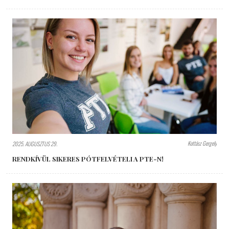
Kottász Gergely
2025. AUGUSZTUS 29.
RENDKÍVÜL SIKERES PÓTFELVÉTELI A PTE-N!