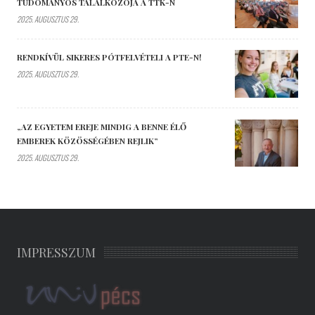
TUDOMÁNYOS TALÁLKOZÓJA A TTK-N
2025. AUGUSZTUS 29.
RENDKÍVÜL SIKERES PÓTFELVÉTELI A PTE-N!
2025. AUGUSZTUS 29.
„AZ EGYETEM EREJE MINDIG A BENNE ÉLŐ
EMBEREK KÖZÖSSÉGÉBEN REJLIK”
2025. AUGUSZTUS 29.
IMPRESSZUM