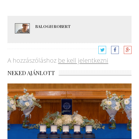
BALOGH ROBERT
A hozzászóláshoz
be kell jelentkezni
NEKED AJÁNLOTT