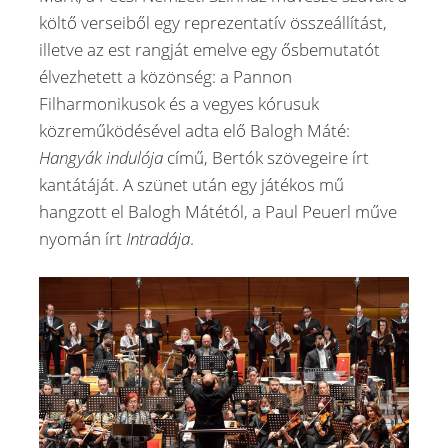
költő verseiből egy reprezentatív összeállítást,
illetve az est rangját emelve egy ősbemutatót
élvezhetett a közönség: a Pannon
Filharmonikusok és a vegyes kórusuk
közreműködésével adta elő Balogh Máté:
Hangyák indulója
című, Bertók szövegeire írt
kantátáját. A szünet után egy játékos mű
hangzott el Balogh Mátétól, a Paul Peuerl műve
nyomán írt
Intradája
.