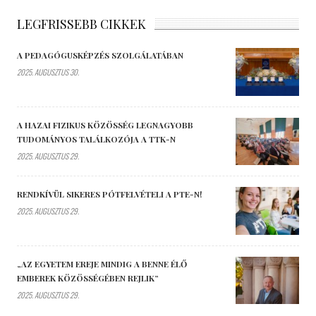
LEGFRISSEBB CIKKEK
A PEDAGÓGUSKÉPZÉS SZOLGÁLATÁBAN
2025. AUGUSZTUS 30.
A HAZAI FIZIKUS KÖZÖSSÉG LEGNAGYOBB
TUDOMÁNYOS TALÁLKOZÓJA A TTK-N
2025. AUGUSZTUS 29.
RENDKÍVÜL SIKERES PÓTFELVÉTELI A PTE-N!
2025. AUGUSZTUS 29.
„AZ EGYETEM EREJE MINDIG A BENNE ÉLŐ
EMBEREK KÖZÖSSÉGÉBEN REJLIK”
2025. AUGUSZTUS 29.