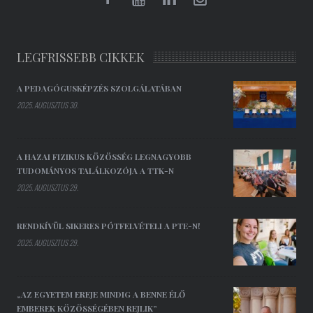
LEGFRISSEBB CIKKEK
A PEDAGÓGUSKÉPZÉS SZOLGÁLATÁBAN
2025. AUGUSZTUS 30.
A HAZAI FIZIKUS KÖZÖSSÉG LEGNAGYOBB
TUDOMÁNYOS TALÁLKOZÓJA A TTK-N
2025. AUGUSZTUS 29.
RENDKÍVÜL SIKERES PÓTFELVÉTELI A PTE-N!
2025. AUGUSZTUS 29.
„AZ EGYETEM EREJE MINDIG A BENNE ÉLŐ
EMBEREK KÖZÖSSÉGÉBEN REJLIK”