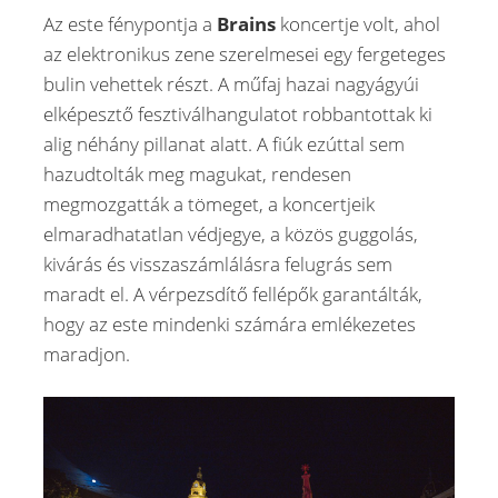
Az este fénypontja a
Brains
koncertje volt, ahol
az elektronikus zene szerelmesei egy fergeteges
bulin vehettek részt. A műfaj hazai nagyágyúi
elképesztő fesztiválhangulatot robbantottak ki
alig néhány pillanat alatt. A fiúk ezúttal sem
hazudtolták meg magukat, rendesen
megmozgatták a tömeget, a koncertjeik
elmaradhatatlan védjegye, a közös guggolás,
kivárás és visszaszámlálásra felugrás sem
maradt el. A vérpezsdítő fellépők garantálták,
hogy az este mindenki számára emlékezetes
maradjon.