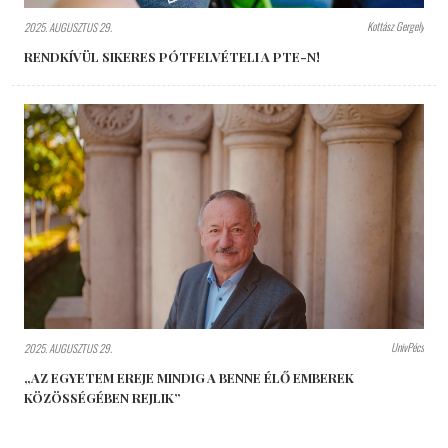
Kottász Gergely
2025. AUGUSZTUS 29.
RENDKÍVÜL SIKERES PÓTFELVÉTELI A PTE-N!
UnivPécs
2025. AUGUSZTUS 29.
„AZ EGYETEM EREJE MINDIG A BENNE ÉLŐ EMBEREK
KÖZÖSSÉGÉBEN REJLIK”