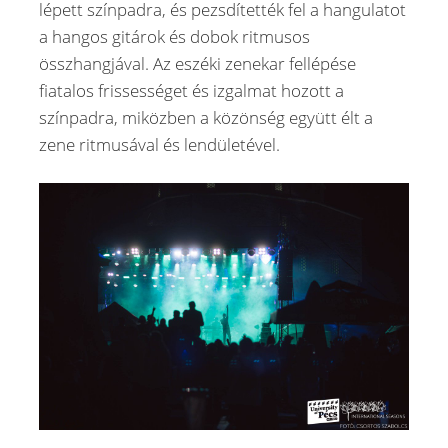
lépett színpadra, és pezsdítették fel a hangulatot
a hangos gitárok és dobok ritmusos
összhangjával. Az eszéki zenekar fellépése
fiatalos frissességet és izgalmat hozott a
színpadra, miközben a közönség együtt élt a
zene ritmusával és lendületével.