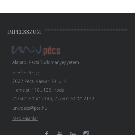
IMPRESSZUM
Alapító: Pécsi Tudományegyetem
Szerkesztőség
7622 Pécs, Vasvári Pál u. 4.
I. emelet, 118., 126. iroda
72/501-500/12144; 72/501-500/12122
univpecs@pte.hu
Médiaajánlat