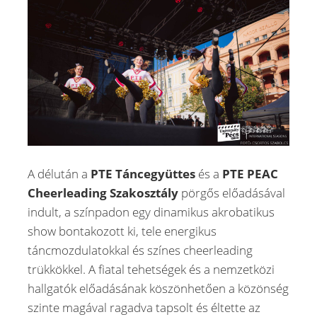
A délután a
PTE Táncegyüttes
és a
PTE PEAC
Cheerleading Szakosztály
pörgős előadásával
indult, a színpadon egy dinamikus akrobatikus
show bontakozott ki, tele energikus
táncmozdulatokkal és színes cheerleading
trükkökkel. A fiatal tehetségek és a nemzetközi
hallgatók előadásának köszönhetően a közönség
szinte magával ragadva tapsolt és éltette az