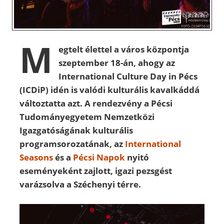
M
egtelt élettel a város központja
szeptember 18-án, ahogy az
International Culture Day in Pécs
(ICDiP) idén is valódi kulturális kavalkáddá
változtatta azt. A rendezvény a Pécsi
Tudományegyetem Nemzetközi
Igazgatóságának kulturális
programsorozatának, az
International
Seasons
és a
Pécsi Napok
nyitó
eseményeként zajlott, igazi pezsgést
varázsolva a Széchenyi térre.