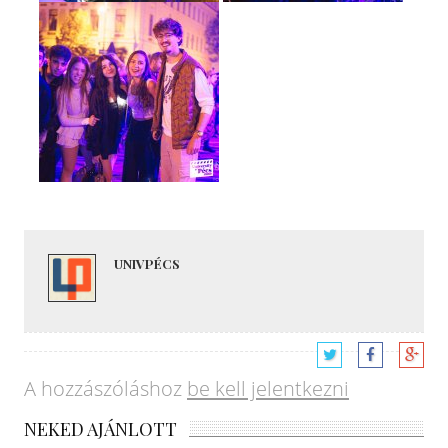
UNIVPÉCS
A hozzászóláshoz
be kell jelentkezni
NEKED AJÁNLOTT